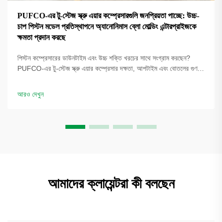
PUFCO-এর টু-স্টেজ স্ক্রু এয়ার কম্প্রেসারগুলি জনপ্রিয়তা পাচ্ছে: উচ্চ-
চাপ পিস্টন মডেল প্রতিস্থাপনে অ্যানোনিমাস ব্লো মোল্ডিং এন্টারপ্রাইজকে
ক্ষমতা প্রদান করছে
পিস্টন কম্প্রেসারের ডাউনটাইম এবং উচ্চ শক্তি খরচের সাথে সংগ্রাম করছেন?
PUFCO-এর টু-স্টেজ স্ক্রু এয়ার কম্প্রেসার দক্ষতা, আপটাইম এবং বোতলের গুণমান
বৃদ্ধি করে। দেখুন কীভাবে ব্লো মোল্ডাররা খরচ কমাচ্ছে—একটি সমাধান পর্যালোচনার
জন্য অনুরোধ করুন।
আরও দেখুন
আমাদের ক্লায়েন্টরা কী বলছেন