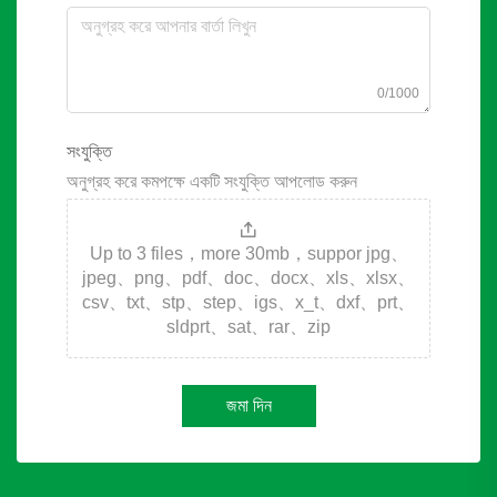
0/1000
সংযুক্তি
অনুগ্রহ করে কমপক্ষে একটি সংযুক্তি আপলোড করুন
Up to 3 files，more 30mb，suppor jpg、
jpeg、png、pdf、doc、docx、xls、xlsx、
csv、txt、stp、step、igs、x_t、dxf、prt、
sldprt、sat、rar、zip
জমা দিন