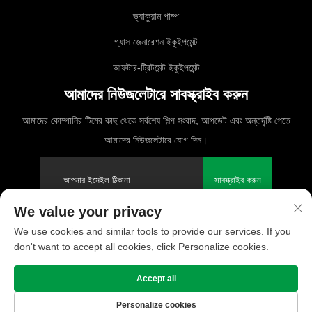
ভ্যাকুয়াম পাম্প
গ্যাস জেনারেশন ইকুইপমেন্ট
আফটার-ট্রিটমেন্ট ইকুইপমেন্ট
আমাদের নিউজলেটারে সাবস্ক্রাইব করুন
আমাদের কোম্পানির টিমের কাছ থেকে সর্বশেষ শিল্প সংবাদ, আপডেট এবং অন্তর্দৃষ্টি পেতে
আমাদের নিউজলেটারে যোগ দিন।
সাবস্ক্রাইব করুন
We value your privacy
We use cookies and similar tools to provide our services. If you
কপিরাইট © 2025 PUFCO কম্প্রেসার (শাংহাই) কোং, লিমিটেড। সমস্ত অধিকার সংরক্ষিত
don't want to accept all cookies, click Personalize cookies.
গোপনীয়তা নীতি
Accept all
Personalize cookies