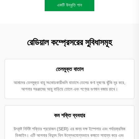
একটি উদ্ধৃতি পান
রেডিয়াল কম্প্রেসরের সুবিধাসমূহ
তেলমুক্ত বাতাস
আমাদের তেলমুক্ত বায়ু সংকোচকারীগুলি বাতাসে তেলের কণা দূষণের ঝুঁকি দূর করে,
আপনার সরঞ্জামের আয়ু বাড়িয়ে তোলে এবং পণ্যের গুণমান বজায় রাখে।
কম শক্তি ব্যবহার
উৎকৃষ্ট নির্দিষ্ট শক্তির প্রয়োজন (SER) এর জন্য দক্ষ ইম্পেলার এবং পর্যায়ক্রমিক
ডিজাইন। এটি আপনার বিদ্যুৎ বিল উল্লেখযোগ্যভাবে কমাতে সাহায্য করে এবং