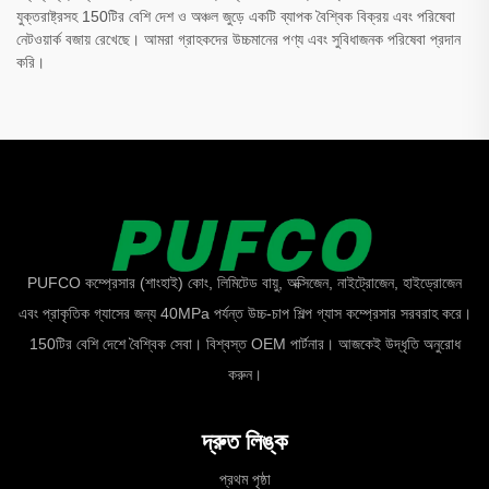
যুক্তরাষ্ট্রসহ 150টির বেশি দেশ ও অঞ্চল জুড়ে একটি ব্যাপক বৈশ্বিক বিক্রয় এবং পরিষেবা
নেটওয়ার্ক বজায় রেখেছে। আমরা গ্রাহকদের উচ্চমানের পণ্য এবং সুবিধাজনক পরিষেবা প্রদান
করি।
PUFCO কম্প্রেসার (শাংহাই) কোং, লিমিটেড বায়ু, অক্সিজেন, নাইট্রোজেন, হাইড্রোজেন
এবং প্রাকৃতিক গ্যাসের জন্য 40MPa পর্যন্ত উচ্চ-চাপ শিল্প গ্যাস কম্প্রেসার সরবরাহ করে।
150টির বেশি দেশে বৈশ্বিক সেবা। বিশ্বস্ত OEM পার্টনার। আজকেই উদ্ধৃতি অনুরোধ
করুন।
দ্রুত লিঙ্ক
প্রথম পৃষ্ঠা