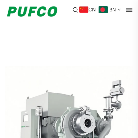
CN
BN