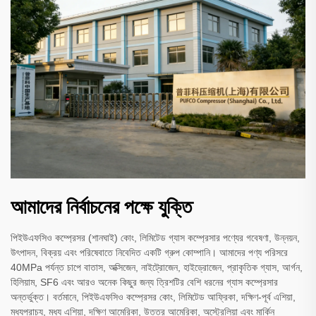
আমাদের নির্বাচনের পক্ষে যুক্তি
পিইউএফসিও কম্প্রেসর (শানঘাই) কোং, লিমিটেড গ্যাস কম্প্রেসার পণ্যের গবেষণা, উন্নয়ন,
উৎপাদন, বিক্রয় এবং পরিষেবাতে নিবেদিত একটি গ্রুপ কোম্পানি। আমাদের পণ্য পরিসরে
40MPa পর্যন্ত চাপে বাতাস, অক্সিজেন, নাইট্রোজেন, হাইড্রোজেন, প্রাকৃতিক গ্যাস, আর্গন,
হিলিয়াম, SF6 এবং আরও অনেক কিছুর জন্য ত্রিশটির বেশি ধরনের গ্যাস কম্প্রেসার
অন্তর্ভুক্ত। বর্তমানে, পিইউএফসিও কম্প্রেসর কোং, লিমিটেড আফ্রিকা, দক্ষিণ-পূর্ব এশিয়া,
মধ্যপ্রাচ্য, মধ্য এশিয়া, দক্ষিণ আমেরিকা, উত্তর আমেরিকা, অস্ট্রেলিয়া এবং মার্কিন