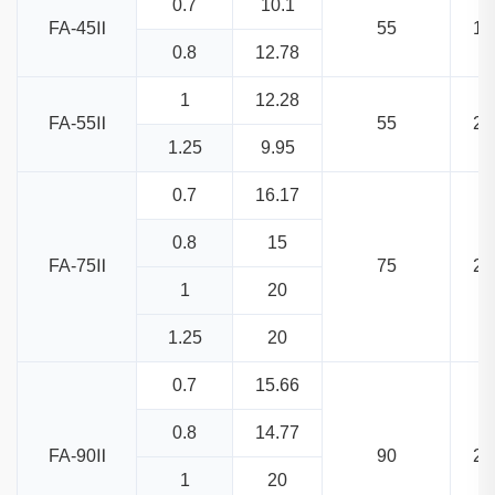
0.7
10.1
FA-45Ⅱ
55
16
0.8
12.78
1
12.28
FA-55Ⅱ
55
23
1.25
9.95
0.7
16.17
0.8
15
FA-75Ⅱ
75
23
1
20
1.25
20
0.7
15.66
0.8
14.77
FA-90Ⅱ
90
27
1
20