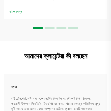
বৃদ্ধি করে। দেখুন কীভাবে ব্লো মোল্ডাররা খরচ কমাচ্ছে—একটি সমাধান পর্যালোচনার
জন্য অনুরোধ করুন।
আরও দেখুন
আমাদের ক্লায়েন্টরা কী বলছেন
স্যাম
এই রেসিপ্রোকেটিং বায়ু কম্প্রেসরটির ডিজাইন এর টেকসই নির্মাণ (যেমন:
ক্ষয়রোধী উপকরণ দিয়ে তৈরি, ইত্যাদি) এর কারণে খরচের ক্ষেত্রে অতিরিক্ত মূল্য
সৃষ্টি করেছে এবং আমরা যেসব কম্প্রেসর অতীতে ব্যবহার করেছিলাম তাদের