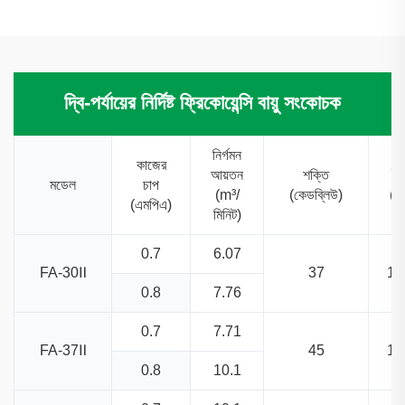
দ্বি-পর্যায়ের নির্দিষ্ট ফ্রিকোয়েন্সি বায়ু সংকোচক
নির্গমন
কাজের
আয়তন
শক্তি
দৈর্
মডেল
চাপ
(m³/
(কেডব্লিউ)
(মি
(এমপিএ)
মিনিট)
0.7
6.07
FA-30Ⅱ
37
16
0.8
7.76
0.7
7.71
FA-37Ⅱ
45
16
0.8
10.1