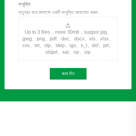
সংযুক্তি
অনুগ্রহ করে কমপক্ষে একটি সংযুক্তি আপলোড করুন
Up to 3 files，more 30mb，suppor jpg、
jpeg、png、pdf、doc、docx、xls、xlsx、
csv、txt、stp、step、igs、x_t、dxf、prt、
sldprt、sat、rar、zip
জমা দিন