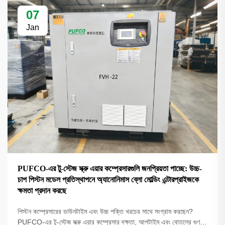
07
Jan
PUFCO-এর টু-স্টেজ স্ক্রু এয়ার কম্প্রেসারগুলি জনপ্রিয়তা পাচ্ছে: উচ্চ-
চাপ পিস্টন মডেল প্রতিস্থাপনে অ্যানোনিমাস ব্লো মোল্ডিং এন্টারপ্রাইজকে
ক্ষমতা প্রদান করছে
পিস্টন কম্প্রেসারের ডাউনটাইম এবং উচ্চ শক্তি খরচের সাথে সংগ্রাম করছেন?
PUFCO-এর টু-স্টেজ স্ক্রু এয়ার কম্প্রেসার দক্ষতা, আপটাইম এবং বোতলের গুণমান