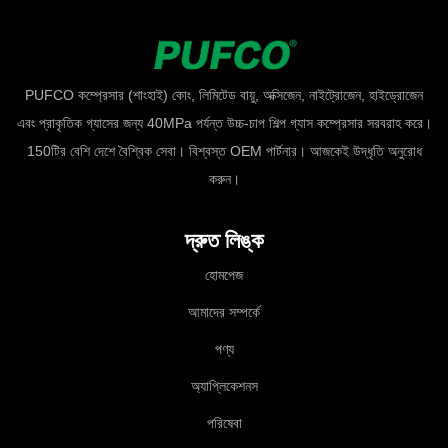
PUFCO কম্প্রেসার (শাংহাই) কোং, লিমিটেড বায়ু, অক্সিজেন, নাইট্রোজেন, হাইড্রোজেন
এবং প্রাকৃতিক গ্যাসের জন্য 40MPa পর্যন্ত উচ্চ-চাপ শিল্প গ্যাস কম্প্রেসার সরবরাহ করে।
150টির বেশি দেশে বৈশ্বিক সেবা। বিশ্বস্ত OEM পার্টনার। আজকেই উদ্ধৃতি অনুরোধ
করুন।
দ্রুত লিঙ্ক
হোমপেজ
আমাদের সম্পর্কে
পণ্য
অ্যাপ্লিকেশনস
পরিষেবা