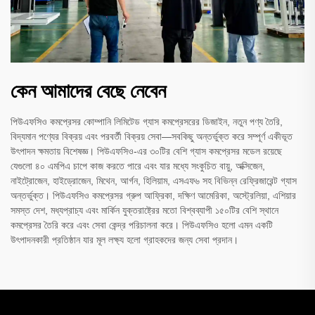
কেন আমাদের বেছে নেবেন
পিউএফসিও কমপ্রেসর কোম্পানি লিমিটেড গ্যাস কমপ্রেসরের ডিজাইন, নতুন পণ্য তৈরি,
বিদ্যমান পণ্যের বিক্রয় এবং পরবর্তী বিক্রয় সেবা—সবকিছু অন্তর্ভুক্ত করে সম্পূর্ণ একীভূত
উৎপাদন ক্ষমতায় বিশেষজ্ঞ। পিউএফসিও-এর ৩০টির বেশি গ্যাস কমপ্রেসর মডেল রয়েছে
যেগুলো ৪০ এমপিএ চাপে কাজ করতে পারে এবং যার মধ্যে সংকুচিত বায়ু, অক্সিজেন,
নাইট্রোজেন, হাইড্রোজেন, মিথেন, আর্গন, হিলিয়াম, এসএফ৬ সহ বিভিন্ন রেফ্রিজারেন্ট গ্যাস
অন্তর্ভুক্ত। পিউএফসিও কমপ্রেসর গ্রুপ আফ্রিকা, দক্ষিণ আমেরিকা, অস্ট্রেলিয়া, এশিয়ার
সমস্ত দেশ, মধ্যপ্রাচ্য এবং মার্কিন যুক্তরাষ্ট্রের মতো বিশ্বব্যাপী ১৫০টির বেশি স্থানে
কমপ্রেসর তৈরি করে এবং সেবা কেন্দ্র পরিচালনা করে। পিউএফসিও হলো এমন একটি
উৎপাদনকারী প্রতিষ্ঠান যার মূল লক্ষ্য হলো গ্রাহকদের জন্য সেবা প্রদান।