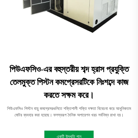
পিউএফসিও-এর বহুস্তরীয় শব্দ হ্রাস প্রযুক্তি
তেলমুক্ত পিস্টন কমপ্রেসরটিকে নিঃশব্দে কাজ
করতে সক্ষম করে।
পিউএফসিও পিস্টন বায়ু কমপ্রেসরগুলিতে শক্তিশালী শক্তি দক্ষতা বিবেচনা করে আধুনিকতম
মোটর ব্যবহার করা হয়েছে। ফলস্বরূপ দৈনিক অপারেশন খরচ সর্বনিম্ন রাখা হয়।
একটি উদ্ধৃতি পান