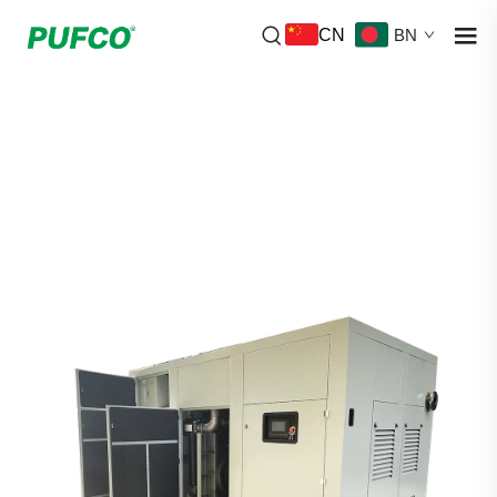
CN
BN