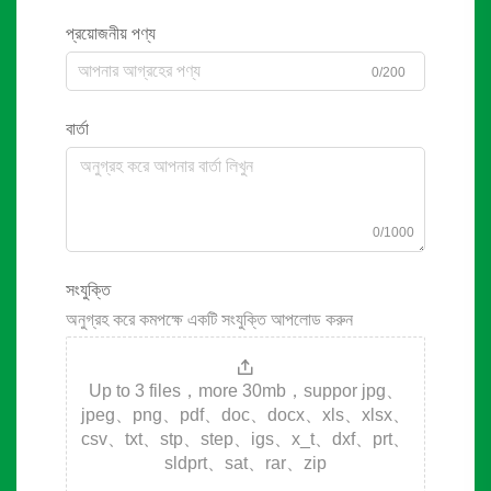
প্রয়োজনীয় পণ্য
0/200
বার্তা
0/1000
সংযুক্তি
অনুগ্রহ করে কমপক্ষে একটি সংযুক্তি আপলোড করুন
Up to 3 files，more 30mb，suppor jpg、
jpeg、png、pdf、doc、docx、xls、xlsx、
csv、txt、stp、step、igs、x_t、dxf、prt、
sldprt、sat、rar、zip