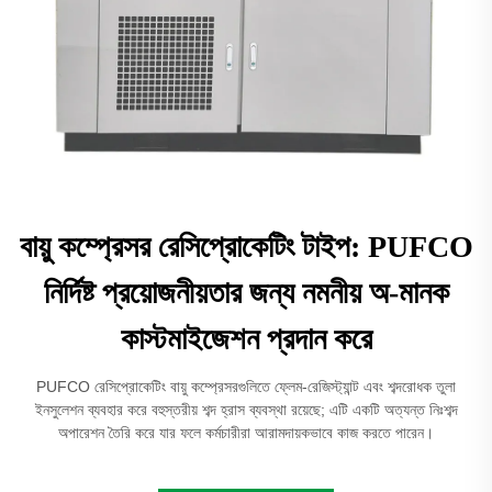
বায়ু কম্প্রেসর রেসিপ্রোকেটিং টাইপ: PUFCO
নির্দিষ্ট প্রয়োজনীয়তার জন্য নমনীয় অ-মানক
কাস্টমাইজেশন প্রদান করে
PUFCO রেসিপ্রোকেটিং বায়ু কম্প্রেসরগুলিতে ফ্লেম-রেজিস্ট্যান্ট এবং শব্দরোধক তুলা
ইনসুলেশন ব্যবহার করে বহুস্তরীয় শব্দ হ্রাস ব্যবস্থা রয়েছে; এটি একটি অত্যন্ত নিঃশব্দ
অপারেশন তৈরি করে যার ফলে কর্মচারীরা আরামদায়কভাবে কাজ করতে পারেন।