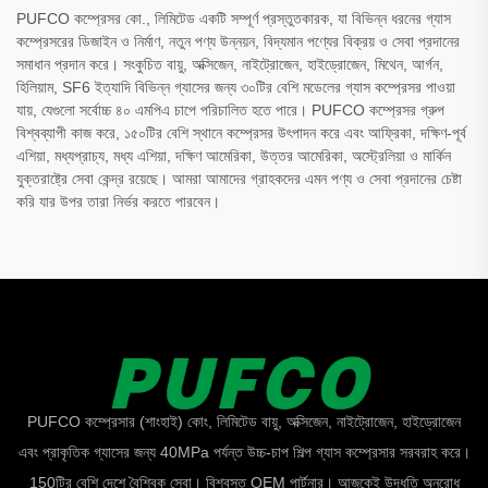
PUFCO কম্প্রেসর কো., লিমিটেড একটি সম্পূর্ণ প্রস্তুতকারক, যা বিভিন্ন ধরনের গ্যাস
কম্প্রেসরের ডিজাইন ও নির্মাণ, নতুন পণ্য উন্নয়ন, বিদ্যমান পণ্যের বিক্রয় ও সেবা প্রদানের
সমাধান প্রদান করে। সংকুচিত বায়ু, অক্সিজেন, নাইট্রোজেন, হাইড্রোজেন, মিথেন, আর্গন,
হিলিয়াম, SF6 ইত্যাদি বিভিন্ন গ্যাসের জন্য ৩০টির বেশি মডেলের গ্যাস কম্প্রেসর পাওয়া
যায়, যেগুলো সর্বোচ্চ ৪০ এমপিএ চাপে পরিচালিত হতে পারে। PUFCO কম্প্রেসর গ্রুপ
বিশ্বব্যাপী কাজ করে, ১৫০টির বেশি স্থানে কম্প্রেসর উৎপাদন করে এবং আফ্রিকা, দক্ষিণ-পূর্ব
এশিয়া, মধ্যপ্রাচ্য, মধ্য এশিয়া, দক্ষিণ আমেরিকা, উত্তর আমেরিকা, অস্ট্রেলিয়া ও মার্কিন
যুক্তরাষ্ট্রে সেবা কেন্দ্র রয়েছে। আমরা আমাদের গ্রাহকদের এমন পণ্য ও সেবা প্রদানের চেষ্টা
করি যার উপর তারা নির্ভর করতে পারবেন।
PUFCO কম্প্রেসার (শাংহাই) কোং, লিমিটেড বায়ু, অক্সিজেন, নাইট্রোজেন, হাইড্রোজেন
এবং প্রাকৃতিক গ্যাসের জন্য 40MPa পর্যন্ত উচ্চ-চাপ শিল্প গ্যাস কম্প্রেসার সরবরাহ করে।
150টির বেশি দেশে বৈশ্বিক সেবা। বিশ্বস্ত OEM পার্টনার। আজকেই উদ্ধৃতি অনুরোধ