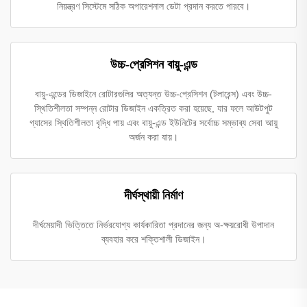
নিয়ন্ত্রণ সিস্টেমে সঠিক অপারেশনাল ডেটা প্রদান করতে পারবে।
উচ্চ-প্রেসিশন বায়ু-এন্ড
বায়ু-এন্ডের ডিজাইনে রোটারগুলির অত্যন্ত উচ্চ-প্রেসিশন (টলারেন্স) এবং উচ্চ-
স্থিতিশীলতা সম্পন্ন রোটার ডিজাইন একত্রিত করা হয়েছে, যার ফলে আউটপুট
গ্যাসের স্থিতিশীলতা বৃদ্ধি পায় এবং বায়ু-এন্ড ইউনিটের সর্বোচ্চ সম্ভাব্য সেবা আয়ু
অর্জন করা যায়।
দীর্ঘস্থায়ী নির্মাণ
দীর্ঘমেয়াদী ভিত্তিতে নির্ভরযোগ্য কার্যকারিতা প্রদানের জন্য অ-ক্ষয়রোধী উপাদান
ব্যবহার করে শক্তিশালী ডিজাইন।