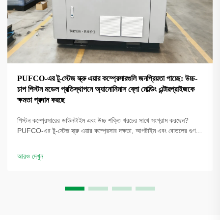
PUFCO-এর টু-স্টেজ স্ক্রু এয়ার কম্প্রেসারগুলি জনপ্রিয়তা পাচ্ছে: উচ্চ-
চাপ পিস্টন মডেল প্রতিস্থাপনে অ্যানোনিমাস ব্লো মোল্ডিং এন্টারপ্রাইজকে
ক্ষমতা প্রদান করছে
পিস্টন কম্প্রেসারের ডাউনটাইম এবং উচ্চ শক্তি খরচের সাথে সংগ্রাম করছেন?
PUFCO-এর টু-স্টেজ স্ক্রু এয়ার কম্প্রেসার দক্ষতা, আপটাইম এবং বোতলের গুণমান
বৃদ্ধি করে। দেখুন কীভাবে ব্লো মোল্ডাররা খরচ কমাচ্ছে—একটি সমাধান পর্যালোচনার
জন্য অনুরোধ করুন।
আরও দেখুন