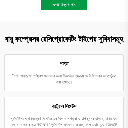
একটি উদ্ধৃতি পান
বায়ু কম্প্রেসর রেসিপ্রোকেটিং টাইপের সুবিধাসমূহ
শান্ত
নিঃশব্দ অপারেশন পরিবেশ প্রদানের জন্য ডিজাইনে শব্দ-দমনকারী উপাদান অন্তর্ভুক্ত
করা হয়েছে।
কন্ট্রোল সিস্টেম
প্রতিটি আলাদা নিয়ন্ত্রণ সিস্টেমে একাধিক তাপমাত্রা ও চাপ সেন্সর থাকবে, যা নিশ্চিত
করবে যে এয়ার-এন্ড ইউনিটটি স্থিতিশীল অবস্থায় রয়েছে, ফলে এয়ার-এন্ড ইউনিটটি