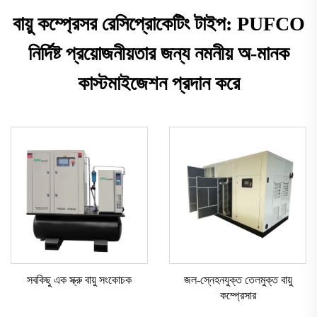
বায়ু কম্প্রেসর রেসিপ্রোকেটিং টাইপ: PUFCO
নির্দিষ্ট প্রয়োজনীয়তার জন্য নমনীয় অ-মানক
কাস্টমাইজেশন প্রদান করে
সবকিছু এক স্ক্রু বায়ু সংকোচক
জল-স্নেহনযুক্ত তেলমুক্ত বায়ু
কম্প্রেসার