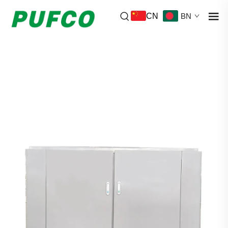
CN
BN