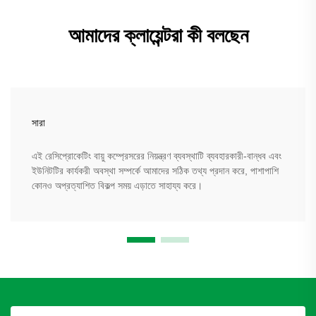
আমাদের ক্লায়েন্টরা কী বলছেন
সারা
এই রেসিপ্রোকেটিং বায়ু কম্প্রেসরের নিয়ন্ত্রণ ব্যবস্থাটি ব্যবহারকারী-বান্ধব এবং
ইউনিটটির কার্যকরী অবস্থা সম্পর্কে আমাদের সঠিক তথ্য প্রদান করে, পাশাপাশি
কোনও অপ্রত্যাশিত বিকল্প সময় এড়াতে সাহায্য করে।