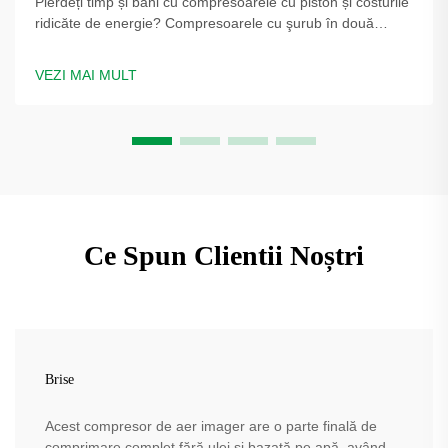
Pierdeți timp și bani cu compresoarele cu piston și costurile
ridicăte de energie? Compresoarele cu şurub în două
trepte PUFCO cresc eficiența, disponibilitatea și calitatea
sticlei. Aflați cum producătorii de sticle reduc costurile —
VEZI MAI MULT
solicitați o evaluare a soluției.
Ce Spun Clientii Noștri
Brise
Acest compresor de aer imager are o parte finală de
comprimare complet fără ulei și bazată pe apă, având