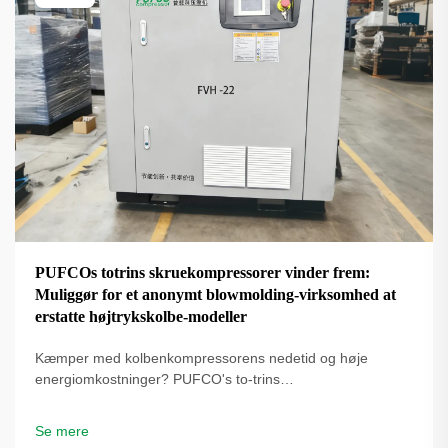
PUFCOs totrins skruekompressorer vinder frem:
Muliggør for et anonymt blowmolding-virksomhed at
erstatte højtrykskolbe-modeller
Kæmper med kolbenkompressorens nedetid og høje
energiomkostninger? PUFCO's to-trins
skrueluftkompressorer øger effektivitet, driftstid og
flaskekvalitet. Se hvordan blæseformere reducerer
Se mere
omkostninger – anmod om en løsningsgennemgang.