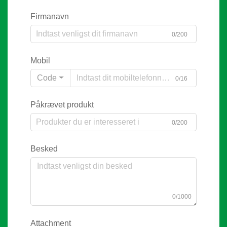
Firmanavn
0/200
Mobil
Code
0/16
Påkrævet produkt
0/200
Besked
0/1000
Attachment