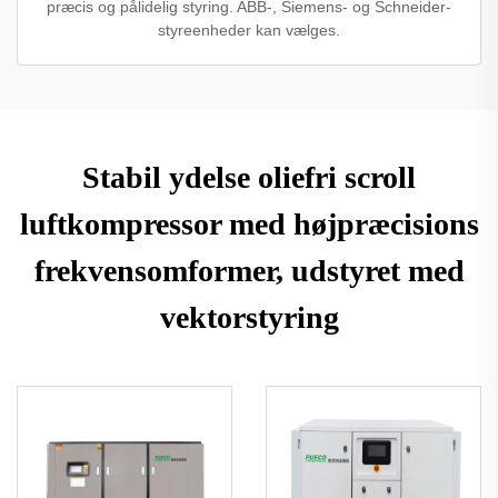
præcis og pålidelig styring. ABB-, Siemens- og Schneider-
styreenheder kan vælges.
Stabil ydelse oliefri scroll
luftkompressor med højpræcisions
frekvensomformer, udstyret med
vektorstyring