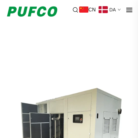
CN
DA