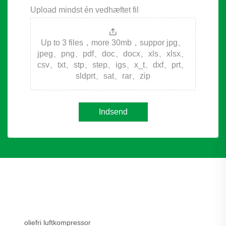
Upload mindst én vedhæftet fil
Up to 3 files，more 30mb，suppor jpg、
jpeg、png、pdf、doc、docx、xls、xlsx、
csv、txt、stp、step、igs、x_t、dxf、prt、
sldprt、sat、rar、zip
Indsend
oliefri luftkompressor