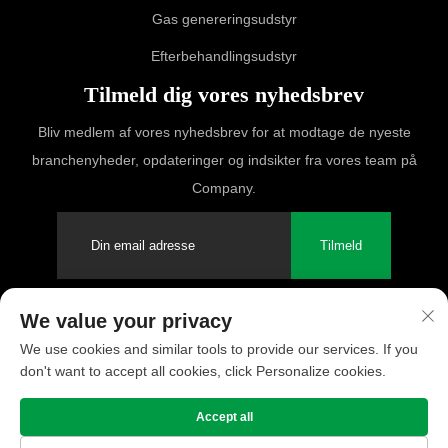
Gas genereringsudstyr
Efterbehandlingsudstyr
Tilmeld dig vores nyhedsbrev
Bliv medlem af vores nyhedsbrev for at modtage de nyeste
branchenyheder, opdateringer og indsikter fra vores team på
Company.
Tilmeld
We value your privacy
Copyright © 2025 PUFCO Compressor (Shanghai) Co., Ltd. Alle
We use cookies and similar tools to provide our services. If you
rettigheder forbeholdes
don't want to accept all cookies, click Personalize cookies.
Privatlivspolitik
Accept all