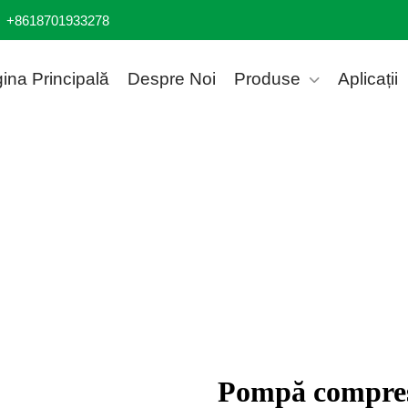
+8618701933278
ina Principală
Despre Noi
Produse
Aplicații
Pompă compreso