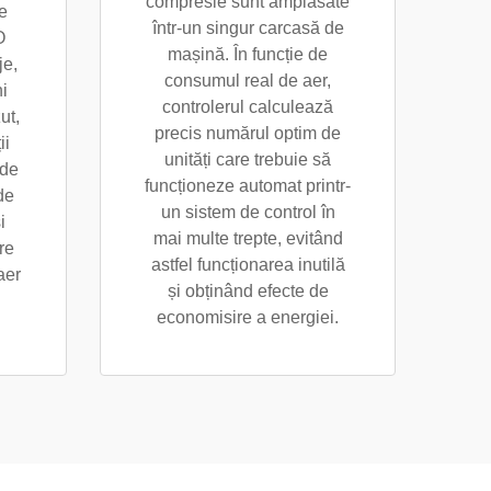
compresie sunt amplasate
e
într-un singur carcasă de
O
mașină. În funcție de
je,
consumul real de aer,
i
controlerul calculează
ut,
precis numărul optim de
ii
unități care trebuie să
 de
funcționeze automat printr-
de
un sistem de control în
i
mai multe trepte, evitând
re
astfel funcționarea inutilă
aer
și obținând efecte de
economisire a energiei.