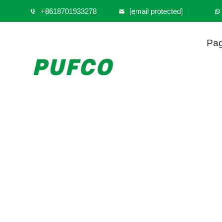
+8618701933278
[email protected]
Pag