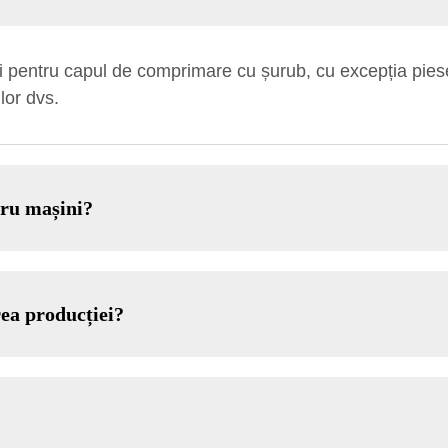
ni pentru capul de comprimare cu șurub, cu excepția pie
lor dvs.
tru mașini?
rea producției?