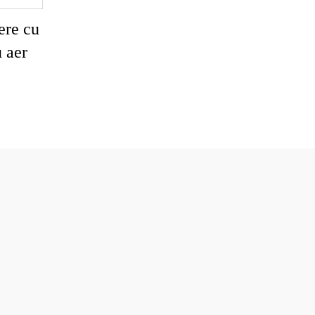
ere cu
u aer