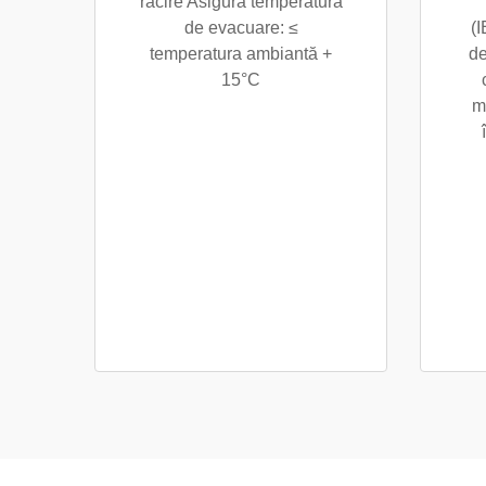
răcire Asigură temperatura
de evacuare: ≤
(I
temperatura ambiantă +
de
15°C
m