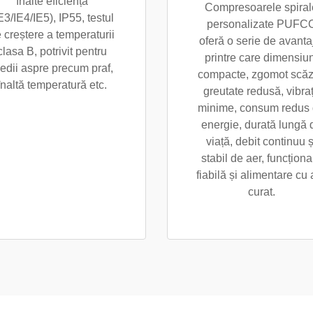
înalte eficiență
Compresoarele spiral
E3/IE4/IE5), IP55, testul
personalizate PUFC
 creștere a temperaturii
oferă o serie de avanta
clasa B, potrivit pentru
printre care dimensiun
edii aspre precum praf,
compacte, zgomot scăz
înaltă temperatură etc.
greutate redusă, vibraț
minime, consum redus
energie, durată lungă 
viață, debit continuu ș
stabil de aer, funcționa
fiabilă și alimentare cu 
curat.