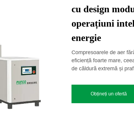
cu design modu
operațiuni inte
energie
Compresoarele de aer fără 
eficiență foarte mare, ceea
de căldură extremă și praf,
Obțineți un ofertă