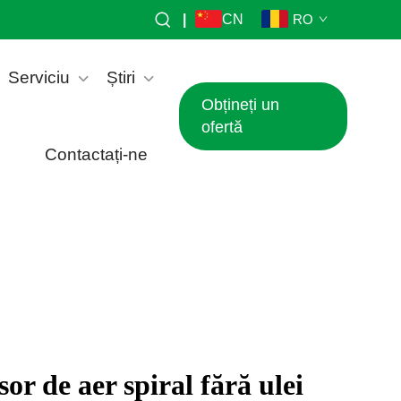
|
CN
RO
Serviciu
Știri
Obțineți un
ofertă
Contactați-ne
r de aer spiral fără ulei