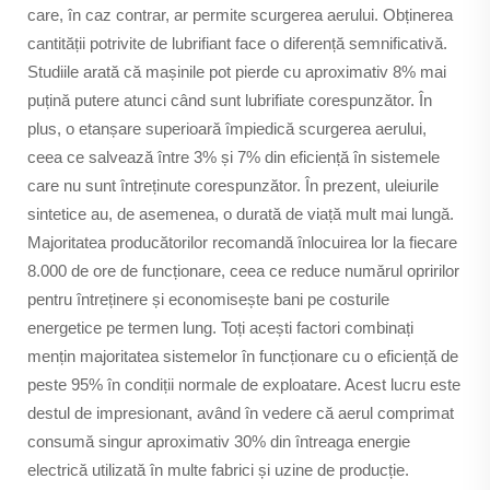
care, în caz contrar, ar permite scurgerea aerului. Obținerea
cantității potrivite de lubrifiant face o diferență semnificativă.
Studiile arată că mașinile pot pierde cu aproximativ 8% mai
puțină putere atunci când sunt lubrifiate corespunzător. În
plus, o etanșare superioară împiedică scurgerea aerului,
ceea ce salvează între 3% și 7% din eficiență în sistemele
care nu sunt întreținute corespunzător. În prezent, uleiurile
sintetice au, de asemenea, o durată de viață mult mai lungă.
Majoritatea producătorilor recomandă înlocuirea lor la fiecare
8.000 de ore de funcționare, ceea ce reduce numărul opririlor
pentru întreținere și economisește bani pe costurile
energetice pe termen lung. Toți acești factori combinați
mențin majoritatea sistemelor în funcționare cu o eficiență de
peste 95% în condiții normale de exploatare. Acest lucru este
destul de impresionant, având în vedere că aerul comprimat
consumă singur aproximativ 30% din întreaga energie
electrică utilizată în multe fabrici și uzine de producție.