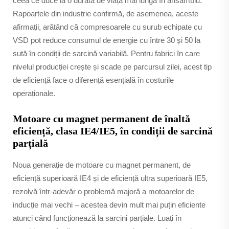
ceea ce duce la o durată de viață mai lungă în ansamblu.
Rapoartele din industrie confirmă, de asemenea, aceste
afirmații, arătând că compresoarele cu surub echipate cu
VSD pot reduce consumul de energie cu între 30 și 50 la
sută în condiții de sarcină variabilă. Pentru fabrici în care
nivelul producției crește și scade pe parcursul zilei, acest tip
de eficiență face o diferență esențială în costurile
operaționale.
Motoare cu magnet permanent de înaltă
eficiență, clasa IE4/IE5, în condiții de sarcină
parțială
Noua generație de motoare cu magnet permanent, de
eficiență superioară IE4 și de eficiență ultra superioară IE5,
rezolvă într-adevăr o problemă majoră a motoarelor de
inducție mai vechi – acestea devin mult mai puțin eficiente
atunci când funcționează la sarcini parțiale. Luați în