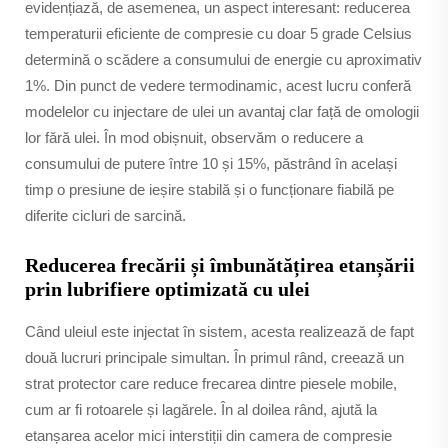
evidențiază, de asemenea, un aspect interesant: reducerea
temperaturii eficiente de compresie cu doar 5 grade Celsius
determină o scădere a consumului de energie cu aproximativ
1%. Din punct de vedere termodinamic, acest lucru conferă
modelelor cu injectare de ulei un avantaj clar față de omologii
lor fără ulei. În mod obișnuit, observăm o reducere a
consumului de putere între 10 și 15%, păstrând în același
timp o presiune de ieșire stabilă și o funcționare fiabilă pe
diferite cicluri de sarcină.
Reducerea frecării și îmbunătățirea etanșării
prin lubrifiere optimizată cu ulei
Când uleiul este injectat în sistem, acesta realizează de fapt
două lucruri principale simultan. În primul rând, creează un
strat protector care reduce frecarea dintre piesele mobile,
cum ar fi rotoarele și lagărele. În al doilea rând, ajută la
etanșarea acelor mici interstiții din camera de compresie