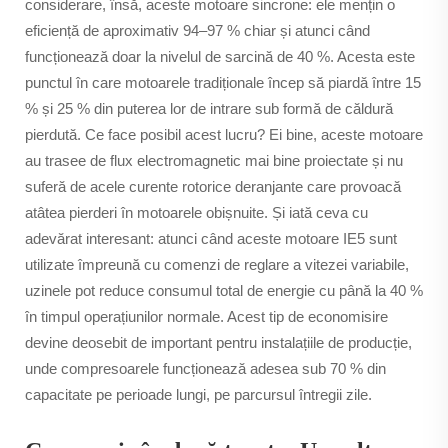
considerare, însă, aceste motoare sincrone: ele mențin o
eficiență de aproximativ 94–97 % chiar și atunci când
funcționează doar la nivelul de sarcină de 40 %. Acesta este
punctul în care motoarele tradiționale încep să piardă între 15
% și 25 % din puterea lor de intrare sub formă de căldură
pierdută. Ce face posibil acest lucru? Ei bine, aceste motoare
au trasee de flux electromagnetic mai bine proiectate și nu
suferă de acele curente rotorice deranjante care provoacă
atâtea pierderi în motoarele obișnuite. Și iată ceva cu
adevărat interesant: atunci când aceste motoare IE5 sunt
utilizate împreună cu comenzi de reglare a vitezei variabile,
uzinele pot reduce consumul total de energie cu până la 40 %
în timpul operațiunilor normale. Acest tip de economisire
devine deosebit de important pentru instalațiile de producție,
unde compresoarele funcționează adesea sub 70 % din
capacitate pe perioade lungi, pe parcursul întregii zile.