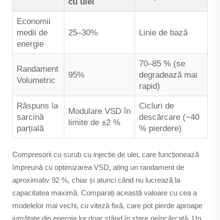
cu ulei
Economii
medii de
25–30%
Linie de bază
energie
70–85 % (se
Randament
95%
degradează mai
Volumetric
rapid)
Răspuns la
Cicluri de
Modulare VSD în
sarcină
descărcare (~40
limite de ±2 %
parțială
% pierdere)
Compresorii cu surub cu injecție de ulei, care funcționează
împreună cu optimizarea VSD, ating un randament de
aproximativ 92 %, chiar și atunci când nu lucrează la
capacitatea maximă. Comparați această valoare cu cea a
modelelor mai vechi, cu viteză fixă, care pot pierde aproape
jumătate din energia lor doar stând în stare neîncărcată. Un