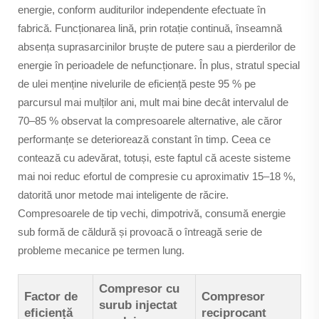
energie, conform auditurilor independente efectuate în
fabrică. Funcționarea lină, prin rotație continuă, înseamnă
absența suprasarcinilor bruște de putere sau a pierderilor de
energie în perioadele de nefuncționare. În plus, stratul special
de ulei menține nivelurile de eficiență peste 95 % pe
parcursul mai mulților ani, mult mai bine decât intervalul de
70–85 % observat la compresoarele alternative, ale căror
performanțe se deteriorează constant în timp. Ceea ce
contează cu adevărat, totuși, este faptul că aceste sisteme
mai noi reduc efortul de compresie cu aproximativ 15–18 %,
datorită unor metode mai inteligente de răcire.
Compresoarele de tip vechi, dimpotrivă, consumă energie
sub formă de căldură și provoacă o întreagă serie de
probleme mecanice pe termen lung.
Compresor cu
Factor de
Compresor
surub injectat
eficiență
reciprocant