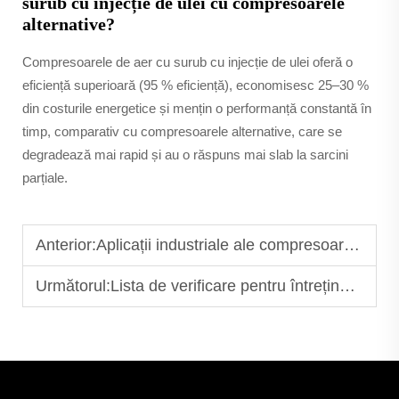
surub cu injecție de ulei cu compresoarele
alternative?
Compresoarele de aer cu surub cu injecție de ulei oferă o
eficiență superioară (95 % eficiență), economisesc 25–30 %
din costurile energetice și mențin o performanță constantă în
timp, comparativ cu compresoarele alternative, care se
degradează mai rapid și au o răspuns mai slab la sarcini
parțiale.
Anterior:
Aplicații industriale ale compresoarelor de aer cu șurub cu injecție de ulei
Următorul:
Lista de verificare pentru întreținerea compresoarelor de aer cu șurub cu injecție de ulei