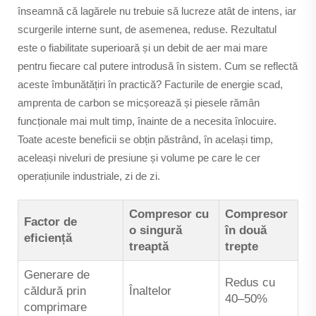
înseamnă că lagărele nu trebuie să lucreze atât de intens, iar
scurgerile interne sunt, de asemenea, reduse. Rezultatul
este o fiabilitate superioară și un debit de aer mai mare
pentru fiecare cal putere introdusă în sistem. Cum se reflectă
aceste îmbunătățiri în practică? Facturile de energie scad,
amprenta de carbon se micșorează și piesele rămân
funcționale mai mult timp, înainte de a necesita înlocuire.
Toate aceste beneficii se obțin păstrând, în același timp,
aceleași niveluri de presiune și volume pe care le cer
operațiunile industriale, zi de zi.
Compresor cu
Compresor
Factor de
o singură
în două
eficiență
treaptă
trepte
Generare de
Redus cu
căldură prin
Înaltelor
40–50%
comprimare