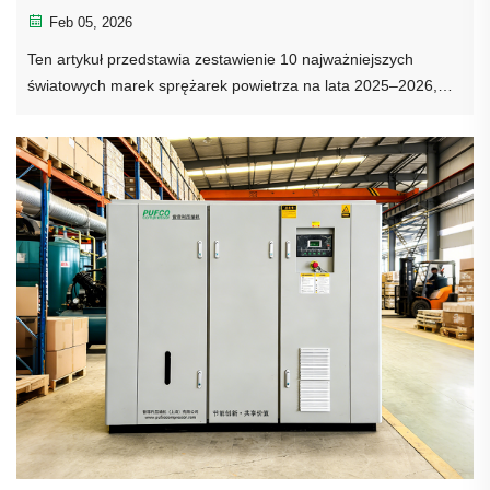
Feb 05, 2026
Ten artykuł przedstawia zestawienie 10 najważniejszych
światowych marek sprężarek powietrza na lata 2025–2026,
koncentrując się na ich udziale w rynku, kluczowych
technologiach, oferowanym asortymanie produktów oraz
globalnym rozmieszczeniu. Dla użytkowników poszukujących
wysokiej jakości marek sprężarek powietrza, rozwiązań
przemysłowych w zakresie sprężarek powietrza lub
najnowszych trendów branży sprężarek powietrza ta lista
stanowi profesjonalne źródło odniesienia. Niezależnie od tego,
czy chodzi o bezolejowe sprężarki powietrza przeznaczone do
zastosowań medycznych, spożywczych oraz innych
wymagających najwyższej czystości obszarów,
energooszczędne sprężarki powietrza z regulacją
częstotliwości przeznaczone do produkcji przemysłowej, czy
też przenośne sprężarki powietrza stosowane w górnictwie i
budownictwie – tutaj można znaleźć odpowiednie
rekomendacje liderów rynku.