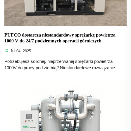
PUFCO dostarcza niestandardowy sprężarkę powietrza
1000 V do 24/7 podziemnych operacji górniczych
Jul 04, 2025
Potrzebujesz solidnej, nieprzerwanej sprężarki powietrza
1000V do pracy pod ziemią? Niestandardowe rozwiązanie
PUFCO o wydajności 11,3m³/min i 12 bar eliminuje
transformatory, skraca przestoje i zapewnia
bezpieczeństwo. Zażądaj specyfikacji jeszcze dziś.