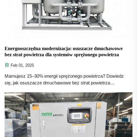
Energooszczędna modernizacja: osuszacze dmuchawowe
bez strat powietrza dla systemów sprężonego powietrza
Feb 01, 2025
Marnujesz 15–30% energii sprężonego powietrza? Dowiedz
się, jak osuszacze dmuchawowe bez strat powietrza
eliminują straty spalin i zapewniają oszczędności w
wysokości 9825 USD rocznie. Uzyskaj zwrot inwestycji w
mniej niż 2 lata — poproś dziś o analizę modernizacji
dopasowaną do Twoich potrzeb.