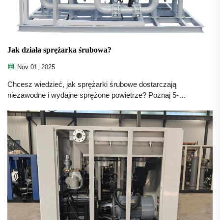
Jak działa sprężarka śrubowa?
Nov 01, 2025
Chcesz wiedzieć, jak sprężarki śrubowe dostarczają
niezawodne i wydajne sprężone powietrze? Poznaj 5-
etapową zasadę działania — ssanie, sprężanie, separacja,
chłodzenie, odprowadzanie — i wybierz odpowiedni model z
podtłoczkowaniem oleju lub bezolejowy. Dowiedz się więcej
już teraz.