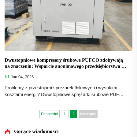
Dwustopniowe kompresory śrubowe PUFCO zdobywają
na znaczeniu: Wsparcie anonimowego przedsiębiorstwa w
procesie wydmuchiwania umożliwiające zastąpienie
Jan 04, 2025
wysokoprężnych modeli tłokowych
Problemy z przestojami sprężarek tłokowych i wysokimi
kosztami energii? Dwustopniowe sprężarki śrubowe PUFCO
zwiększają wydajność, czas pracy i jakość butelek. Zobacz,
jak producenci butelek obniżają koszty — poproś o analizę
rozwiązania.
Poprzedni
1
2
Następny
Gorące wiadomości