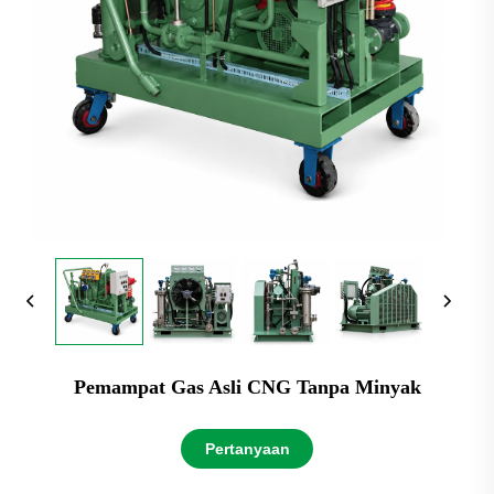
Pemampat Gas Asli CNG Tanpa Minyak
Pertanyaan