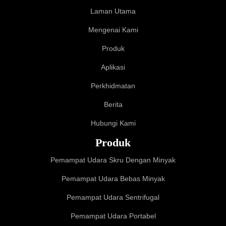
Laman Utama
Mengenai Kami
Produk
Aplikasi
Perkhidmatan
Berita
Hubungi Kami
Produk
Pemampat Udara Skru Dengan Minyak
Pemampat Udara Bebas Minyak
Pemampat Udara Sentrifugal
Pemampat Udara Portabel