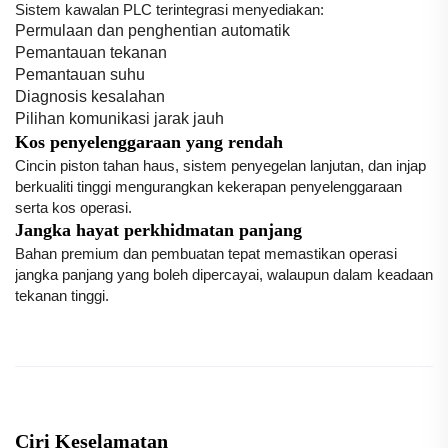
Sistem kawalan PLC terintegrasi menyediakan:
Permulaan dan penghentian automatik
Pemantauan tekanan
Pemantauan suhu
Diagnosis kesalahan
Pilihan komunikasi jarak jauh
Kos penyelenggaraan yang rendah
Cincin piston tahan haus, sistem penyegelan lanjutan, dan injap
berkualiti tinggi mengurangkan kekerapan penyelenggaraan
serta kos operasi.
Jangka hayat perkhidmatan panjang
Bahan premium dan pembuatan tepat memastikan operasi
jangka panjang yang boleh dipercayai, walaupun dalam keadaan
tekanan tinggi.
Ciri Keselamatan