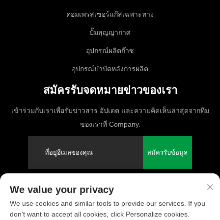
คอมเพรสเซอร์แก๊สเฉพาะทาง
ปั๊มสุญญากาศ
อุปกรณ์ผลิตก๊าซ
อุปกรณ์บำบัดหลังการผลิต
สมัครรับจดหมายข่าวของเรา
เข้าร่วมกับเราเพื่อรับข่าวสาร อัปเดต และความคิดเห็นล่าสุดจากทีม
ของเราที่ Company.
สมัครรับข้อมูล
We value your privacy
ลิขสิทธิ์ © 2025 PUFCO Compressor (Shanghai) Co., Ltd. สงวนสิทธิ์ทุก
We use cookies and similar tools to provide our services. If you
ฉบับ
don't want to accept all cookies, click Personalize cookies.