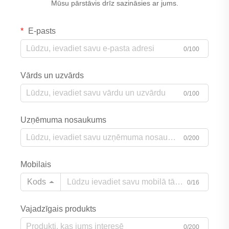
Mūsu pārstāvis drīz sazināsies ar jums.
E-pasts
0/100
Vārds un uzvārds
0/100
Uzņēmuma nosaukums
0/200
Mobilais
Kods
0/16
Vajadzīgais produkts
0/200