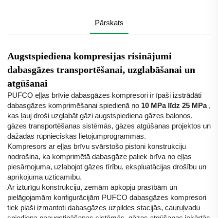
Pārskats
Augstspiediena kompresijas risinājumi
dabasgāzes transportēšanai, uzglabāšanai un
atgūšanai
PUFCO eļļas brīvie dabasgāzes kompresori ir īpaši izstrādāti
dabasgāzes komprimēšanai spiedienā no
10 MPa līdz 25 MPa
,
kas ļauj droši uzglabāt gāzi augstspiediena gāzes balonos,
gāzes transportēšanas sistēmās, gāzes atgūšanas projektos un
dažādās rūpnieciskās lietojumprogrammās.
Kompresors ar eļļas brīvu svārstošo pistoni konstrukciju
nodrošina, ka komprimētā dabasgāze paliek brīva no eļļas
piesārņojuma, uzlabojot gāzes tīrību, ekspluatācijas drošību un
aprīkojuma uzticamību.
Ar izturīgu konstrukciju, zemām apkopju prasībām un
pielāgojamām konfigurācijām PUFCO dabasgāzes kompresori
tiek plaši izmantoti dabasgāzes uzpildes stacijās, cauruļvadu
spiediena paaugstināšanas sistēmās, gāzes atgūšanas iekārtās