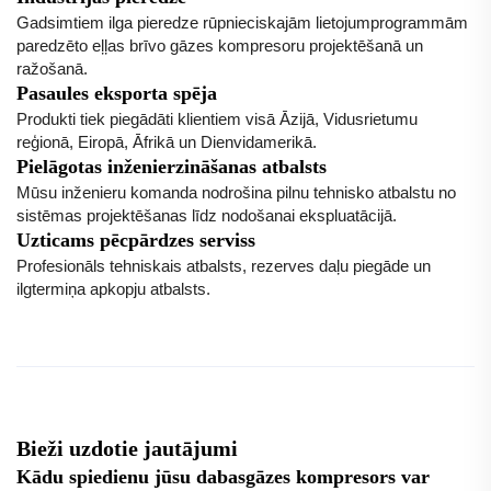
Gadsimtiem ilga pieredze rūpnieciskajām lietojumprogrammām
paredzēto eļļas brīvo gāzes kompresoru projektēšanā un
ražošanā.
Pasaules eksporta spēja
Produkti tiek piegādāti klientiem visā Āzijā, Vidusrietumu
reģionā, Eiropā, Āfrikā un Dienvidamerikā.
Pielāgotas inženierzināšanas atbalsts
Mūsu inženieru komanda nodrošina pilnu tehnisko atbalstu no
sistēmas projektēšanas līdz nodošanai ekspluatācijā.
Uzticams pēcpārdzes serviss
Profesionāls tehniskais atbalsts, rezerves daļu piegāde un
ilgtermiņa apkopju atbalsts.
Bieži uzdotie jautājumi
Kādu spiedienu jūsu dabasgāzes kompresors var