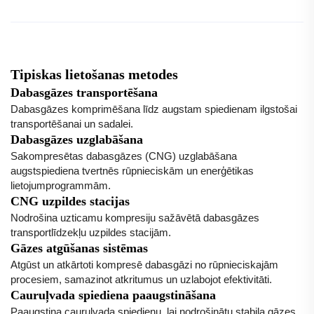
Tipiskas lietošanas metodes
Dabasgāzes transportēšana
Dabasgāzes komprimēšana līdz augstam spiedienam ilgstošai
transportēšanai un sadalei.
Dabasgāzes uzglabāšana
Sakompresētas dabasgāzes (CNG) uzglabāšana
augstspiediena tvertnēs rūpnieciskām un enerģētikas
lietojumprogrammām.
CNG uzpildes stacijas
Nodrošina uzticamu kompresiju sažāvētā dabasgāzes
transportlīdzekļu uzpildes stacijām.
Gāzes atgūšanas sistēmas
Atgūst un atkārtoti kompresē dabasgāzi no rūpnieciskajām
procesiem, samazinot atkritumus un uzlabojot efektivitāti.
Cauruļvada spiediena paaugstināšana
Paaugstina cauruļvada spiedienu, lai nodrošinātu stabila gāzes