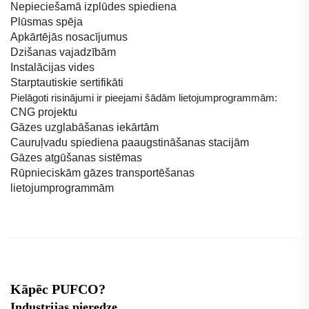
Nepieciešamā izplūdes spiediena
Plūsmas spēja
Apkārtējās nosacījumus
Dzišanas vajadzībām
Instalācijas vides
Starptautiskie sertifikāti
Pielāgoti risinājumi ir pieejami šādām lietojumprogrammām:
CNG projektu
Gāzes uzglabāšanas iekārtām
Cauruļvadu spiediena paaugstināšanas stacijām
Gāzes atgūšanas sistēmas
Rūpnieciskām gāzes transportēšanas
lietojumprogrammām
Kāpēc PUFCO?
Industrijas pieredze