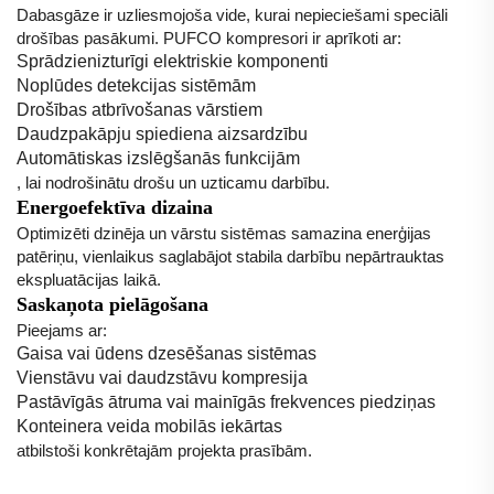
Dabasgāze ir uzliesmojoša vide, kurai nepieciešami speciāli
drošības pasākumi. PUFCO kompresori ir aprīkoti ar:
Sprādzienizturīgi elektriskie komponenti
Noplūdes detekcijas sistēmām
Drošības atbrīvošanas vārstiem
Daudzpakāpju spiediena aizsardzību
Automātiskas izslēgšanās funkcijām
, lai nodrošinātu drošu un uzticamu darbību.
Energoefektīva dizaina
Optimizēti dzinēja un vārstu sistēmas samazina enerģijas
patēriņu, vienlaikus saglabājot stabila darbību nepārtrauktas
ekspluatācijas laikā.
Saskaņota pielāgošana
Pieejams ar:
Gaisa vai ūdens dzesēšanas sistēmas
Vienstāvu vai daudzstāvu kompresija
Pastāvīgās ātruma vai mainīgās frekvences piedziņas
Konteinera veida mobilās iekārtas
atbilstoši konkrētajām projekta prasībām.