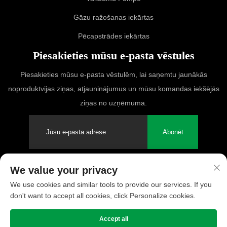
Gāzu ražošanas iekārtas
Pēcapstrādes iekārtas
Piesakieties mūsu e-pasta vēstules
Piesakieties mūsu e-pasta vēstulēm, lai saņemtu jaunākās
noproduktvijas ziņas, atjauninājumus un mūsu komandas iekšējās
ziņas no uzņēmuma.
Abonēt
We value your privacy
Autortiesības © 2025 PUFCO Compressor (Shanghai) Co., Ltd. Visas
We use cookies and similar tools to provide our services. If you
tiesības aizsargātas
don't want to accept all cookies, click Personalize cookies.
Konfidencialitātes politika
Accept all