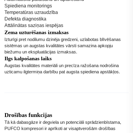
Spiediena monitorings
Temperatūras uzraudzība
Defekta diagnostika
Attālinātas saziņas iespējas
Zema uzturēšanas izmaksas
Izturīgi pret nodilumu dzinēja gredzeni, uzlabotas blīvēšanas
sistēmas un augstas kvalitātes vārsti samazina apkopju
biežumu un ekspluatācijas izmaksas.
Ilgs kalpošanas laiks
Augstas kvalitātes materiāli un precīza ražošana nodrošina
uzticamu ilgtermiņa darbību pat augsta spiediena apstākļos.
Drošības funkcijas
Tā kā dabasgāze ir degviela un potenciāli sprādzienbīstama,
PUFCO kompresori ir aprīkoti ar visaptverošām drošības