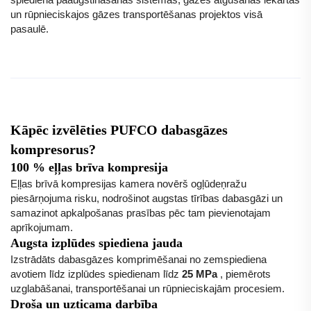
un rūpnieciskajos gāzes transportēšanas projektos visā
pasaulē.
Kāpēc izvēlēties PUFCO dabasgāzes
kompresorus?
100 % eļļas brīva kompresija
Eļļas brīvā kompresijas kamera novērš ogļūdeņražu
piesārņojuma risku, nodrošinot augstas tīrības dabasgāzi un
samazinot apkalpošanas prasības pēc tam pievienotajam
aprīkojumam.
Augsta izplūdes spiediena jauda
Izstrādāts dabasgāzes komprimēšanai no zemspiediena
avotiem līdz izplūdes spiedienam līdz
25 MPa
, piemērots
uzglabāšanai, transportēšanai un rūpnieciskajām procesiem.
Droša un uzticama darbība