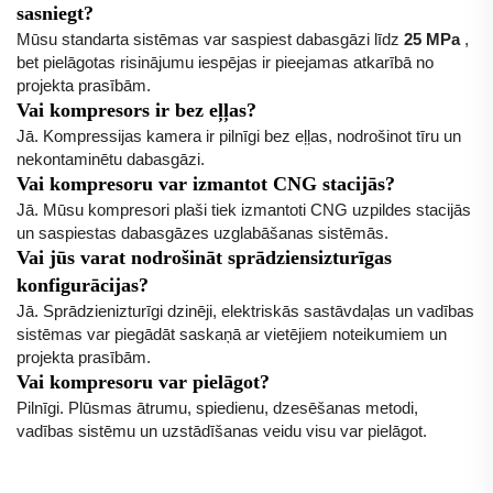
sasniegt?
Mūsu standarta sistēmas var saspiest dabasgāzi līdz
25 MPa
,
bet pielāgotas risinājumu iespējas ir pieejamas atkarībā no
projekta prasībām.
Vai kompresors ir bez eļļas?
Jā. Kompressijas kamera ir pilnīgi bez eļļas, nodrošinot tīru un
nekontaminētu dabasgāzi.
Vai kompresoru var izmantot CNG stacijās?
Jā. Mūsu kompresori plaši tiek izmantoti CNG uzpildes stacijās
un saspiestas dabasgāzes uzglabāšanas sistēmās.
Vai jūs varat nodrošināt sprādziensizturīgas
konfigurācijas?
Jā. Sprādzienizturīgi dzinēji, elektriskās sastāvdaļas un vadības
sistēmas var piegādāt saskaņā ar vietējiem noteikumiem un
projekta prasībām.
Vai kompresoru var pielāgot?
Pilnīgi. Plūsmas ātrumu, spiedienu, dzesēšanas metodi,
vadības sistēmu un uzstādīšanas veidu visu var pielāgot.