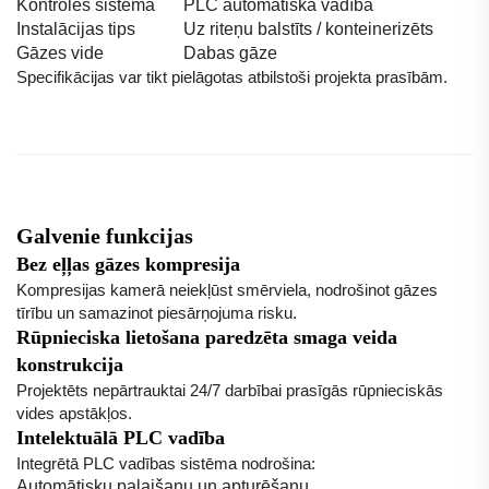
Kontroles sistēma
PLC automātiskā vadība
Instalācijas tips
Uz riteņu balstīts / konteinerizēts
Gāzes vide
Dabas gāze
Specifikācijas var tikt pielāgotas atbilstoši projekta prasībām.
Galvenie funkcijas
Bez eļļas gāzes kompresija
Kompresijas kamerā neiekļūst smērviela, nodrošinot gāzes
tīrību un samazinot piesārņojuma risku.
Rūpnieciska lietošana paredzēta smaga veida
konstrukcija
Projektēts nepārtrauktai 24/7 darbībai prasīgās rūpnieciskās
vides apstākļos.
Intelektuālā PLC vadība
Integrētā PLC vadības sistēma nodrošina:
Automātisku palaišanu un apturēšanu