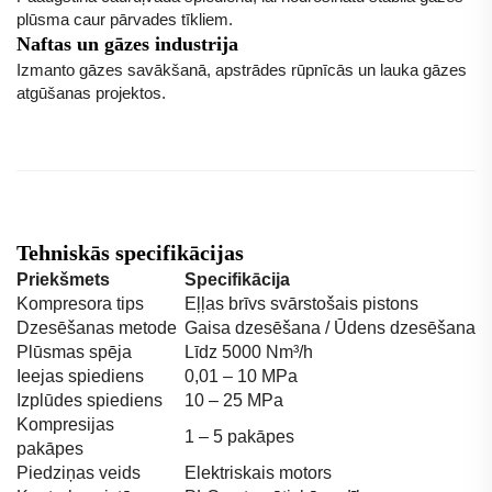
plūsma caur pārvades tīkliem.
Naftas un gāzes industrija
Izmanto gāzes savākšanā, apstrādes rūpnīcās un lauka gāzes
atgūšanas projektos.
Tehniskās specifikācijas
Priekšmets
Specifikācija
Kompresora tips
Eļļas brīvs svārstošais pistons
Dzesēšanas metode
Gaisa dzesēšana / Ūdens dzesēšana
Plūsmas spēja
Līdz 5000 Nm³/h
Ieejas spiediens
0,01 – 10 MPa
Izplūdes spiediens
10 – 25 MPa
Kompresijas
1 – 5 pakāpes
pakāpes
Piedziņas veids
Elektriskais motors