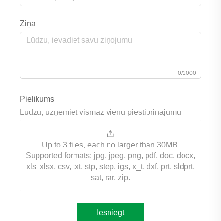
Ziņa
0/1000
Pielikums
Lūdzu, uzņemiet vismaz vienu piestiprinājumu
Up to 3 files, each no larger than 30MB.
Supported formats: jpg, jpeg, png, pdf, doc, docx,
xls, xlsx, csv, txt, stp, step, igs, x_t, dxf, prt, sldprt,
sat, rar, zip.
Iesniegt