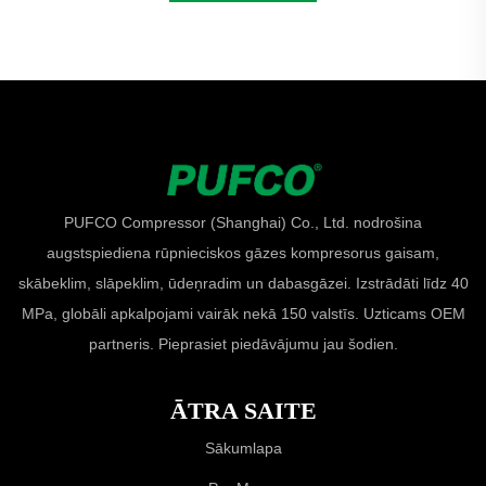
PUFCO Compressor (Shanghai) Co., Ltd. nodrošina
augstspiediena rūpnieciskos gāzes kompresorus gaisam,
skābeklim, slāpeklim, ūdeņradim un dabasgāzei. Izstrādāti līdz 40
MPa, globāli apkalpojami vairāk nekā 150 valstīs. Uzticams OEM
partneris. Pieprasiet piedāvājumu jau šodien.
ĀTRA SAITE
Sākumlapa