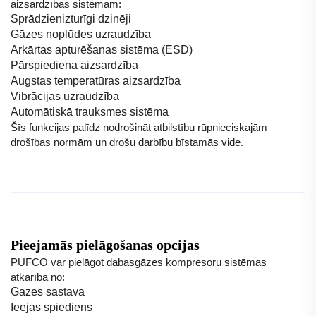
aizsardzības sistēmām:
Sprādzienizturīgi dzinēji
Gāzes noplūdes uzraudzība
Ārkārtas apturēšanas sistēma (ESD)
Pārspiediena aizsardzība
Augstas temperatūras aizsardzība
Vibrācijas uzraudzība
Automātiskā trauksmes sistēma
Šīs funkcijas palīdz nodrošināt atbilstību rūpnieciskajām
drošības normām un drošu darbību bīstamās vide.
Pieejamās pielāgošanas opcijas
PUFCO var pielāgot dabasgāzes kompresoru sistēmas
atkarībā no:
Gāzes sastāva
Ieejas spiediens