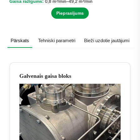
Gaisa ražīgums:
0,8 m³/min–49,2 m³/min
Pieprasījums
Pārskats
Tehniski parametri
Bieži uzdotie jautājumi
Galvenais gaisa bloks