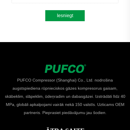
Iesniegt
PUFCO Compressor (Shanghai) Co., Ltd. nodrošina
augstspiediena rūpnieciskos gāzes kompresorus gaisam,
skābeklim, slāpeklim, ūdeņradim un dabasgāzei. Izstrādāti līdz 40
MPa, globāli apkalpojami vairāk nekā 150 valstīs. Uzticams OEM
partneris. Pieprasiet piedāvājumu jau šodien.