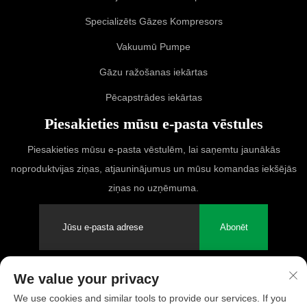
Specializēts Gāzes Kompresors
Vakuumū Pumpe
Gāzu ražošanas iekārtas
Pēcapstrādes iekārtas
Piesakieties mūsu e-pasta vēstules
Piesakieties mūsu e-pasta vēstulēm, lai saņemtu jaunākās
noproduktvijas ziņas, atjauninājumus un mūsu komandas iekšējās
ziņas no uzņēmuma.
Abonēt
We value your privacy
Autortiesības © 2025 PUFCO Compressor (Shanghai) Co., Ltd. Visas
We use cookies and similar tools to provide our services. If you