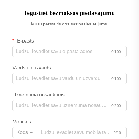
Iegūstiet bezmaksas piedāvājumu
Mūsu pārstāvis drīz sazināsies ar jums.
E-pasts
0/100
Vārds un uzvārds
0/100
Uzņēmuma nosaukums
0/200
Mobilais
Kods
0/16