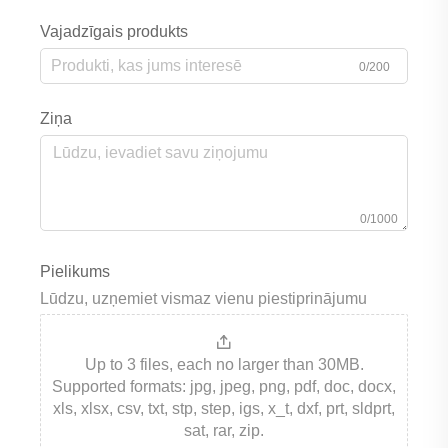
Vajadzīgais produkts
0/200
Ziņa
0/1000
Pielikums
Lūdzu, uzņemiet vismaz vienu piestiprinājumu
Up to 3 files, each no larger than 30MB.
Supported formats: jpg, jpeg, png, pdf, doc, docx,
xls, xlsx, csv, txt, stp, step, igs, x_t, dxf, prt, sldprt,
sat, rar, zip.