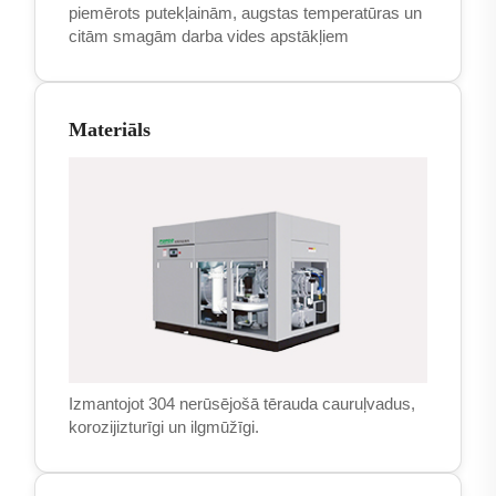
piemērots putekļainām, augstas temperatūras un
citām smagām darba vides apstākļiem
Materiāls
Izmantojot 304 nerūsējošā tērauda cauruļvadus,
korozijizturīgi un ilgmūžīgi.