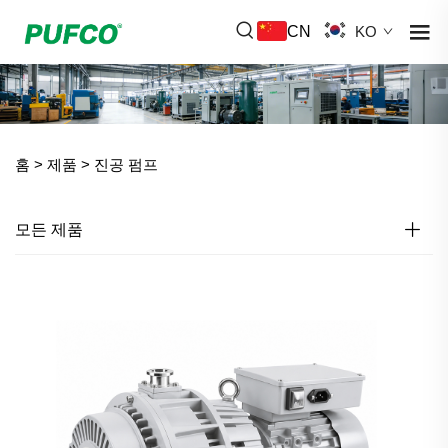
CN
KO
홈 >
제품
>
진공 펌프
모든 제품