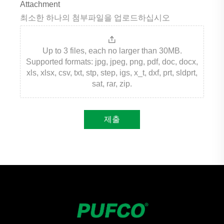
Attachment
최소한 하나의 첨부파일을 업로드하십시오
Up to 3 files, each no larger than 30MB.
Supported formats: jpg, jpeg, png, pdf, doc, docx,
xls, xlsx, csv, txt, stp, step, igs, x_t, dxf, prt, sldprt,
sat, rar, zip.
제출