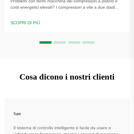
Problemi con fermi macchina dei compressori a pistoni e
costi energetici elevati? I compressori a vite a due stadi
PUFCO aumentano efficienza, disponibilità e qualità delle
bottiglie. Scopri come i produttori di contenitori soffiati
SCOPRI DI PIÙ
riducono i costi: richiedi una valutazione della soluzione.
Cosa dicono i nostri clienti
Sam
Il sistema di controllo intelligente è facile da usare e
richiede poca formazione, mentre i sensori di pressione