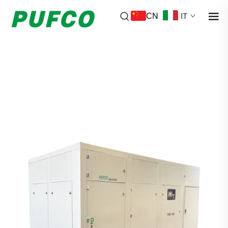
CN
IT