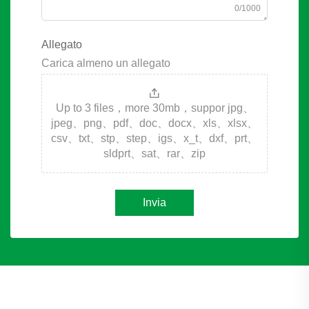
0/1000
Allegato
Carica almeno un allegato
Up to 3 files，more 30mb，suppor jpg、
jpeg、png、pdf、doc、docx、xls、xlsx、
csv、txt、stp、step、igs、x_t、dxf、prt、
sldprt、sat、rar、zip
Invia