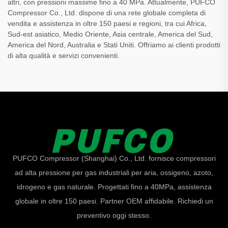
altri, con pressioni massime fino a 40 MPa. Attualmente, PUFCO
Compressor Co., Ltd. dispone di una rete globale completa di
vendita e assistenza in oltre 150 paesi e regioni, tra cui Africa,
Sud-est asiatico, Medio Oriente, Asia centrale, America del Sud,
America del Nord, Australia e Stati Uniti. Offriamo ai clienti prodotti
di alta qualità e servizi convenienti.
PUFCO Compressor (Shanghai) Co., Ltd. fornisce compressori
ad alta pressione per gas industriali per aria, ossigeno, azoto,
idrogeno e gas naturale. Progettati fino a 40MPa, assistenza
globale in oltre 150 paesi. Partner OEM affidabile. Richiedi un
preventivo oggi stesso.