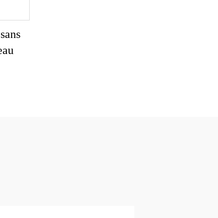
 sans
'eau