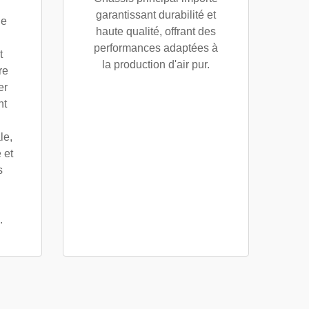
garantissant durabilité et
de
haute qualité, offrant des
performances adaptées à
t
la production d'air pur.
re
er
nt
le,
 et
s
.