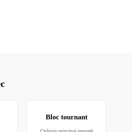
ec
Bloc tournant
Châssis principal importé