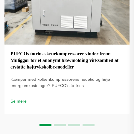
PUFCOs totrins skruekompressorer vinder frem:
Muliggør for et anonymt blowmolding-virksomhed at
erstatte højtrykskolbe-modeller
Kæmper med kolbenkompressorens nedetid og høje
energiomkostninger? PUFCO's to-trins
skrueluftkompressorer øger effektivitet, driftstid og
flaskekvalitet. Se hvordan blæseformere reducerer
Se mere
omkostninger – anmod om en løsningsgennemgang.