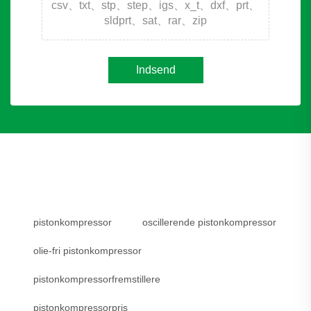
csv、txt、stp、step、igs、x_t、dxf、prt、
sldprt、sat、rar、zip
Indsend
pistonkompressor
oscillerende pistonkompressor
olie-fri pistonkompressor
pistonkompressorfremstillere
pistonkompressorpris