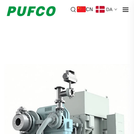
CN
DA