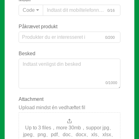
Code
0/16
Påkrævet produkt
0/200
Besked
0/1000
Attachment
Upload mindst én vedhæftet fil
Up to 3 files，more 30mb，suppor jpg、
jpeg、png、pdf、doc、docx、xls、xlsx、