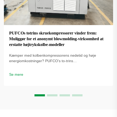
PUFCOs totrins skruekompressorer vinder frem:
Muliggør for et anonymt blowmolding-virksomhed at
erstatte højtrykskolbe-modeller
Kæmper med kolbenkompressorens nedetid og høje
energiomkostninger? PUFCO's to-trins
skrueluftkompressorer øger effektivitet, driftstid og
flaskekvalitet. Se hvordan blæseformere reducerer
Se mere
omkostninger – anmod om en løsningsgennemgang.