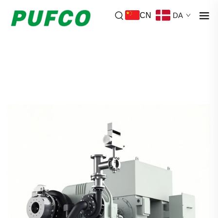
CN
DA