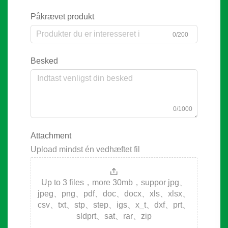
Påkrævet produkt
0/200
Besked
0/1000
Attachment
Upload mindst én vedhæftet fil
Up to 3 files，more 30mb，suppor jpg、
jpeg、png、pdf、doc、docx、xls、xlsx、
csv、txt、stp、step、igs、x_t、dxf、prt、
sldprt、sat、rar、zip