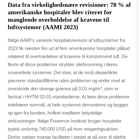
Data fra virkelighedsnære revisioner: 78 % af
amerikanske hospitaler blev citeret for
manglende overholdelse af kravene til
luftsystemer (AAMI 2023)
Ifølge AAMI's seneste hospitalsrevision af luftsystemer fra
2023 fik næsten fire ud af fem amerikanske hospitaler påbud
relateret til overtrædelser af kravene til komprimeret luft. De
fleste af disse problemer skyldes olieforurening i deres
smøredede systemer. Det sker, at de små oliepartikler
passerer standardfiltrene uden problemer og ender med at
overskride den strenge grænse på 0,01 mg/m³, som er
fastsat i HHTM 02-01-standarderne. At løse disse problemer
indebærer normalt, at hele systemet demonteres og bygges
op igen fra bunden, hvilket medfører betydelige
omkostninger. Ifølge Ponemon Institute bruger hospitaler
typisk omkring 740.000 USD på hver rengøringsaktion.
Derfor vælger mange faciliteter i stedet at gå over til oliefrie