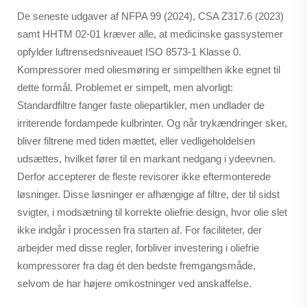
De seneste udgaver af NFPA 99 (2024), CSA Z317.6 (2023)
samt HHTM 02-01 kræver alle, at medicinske gassystemer
opfylder luftrensedsniveauet ISO 8573-1 Klasse 0.
Kompressorer med oliesmøring er simpelthen ikke egnet til
dette formål. Problemet er simpelt, men alvorligt:
Standardfiltre fanger faste oliepartikler, men undlader de
irriterende fordampede kulbrinter. Og når trykændringer sker,
bliver filtrene med tiden mættet, eller vedligeholdelsen
udsættes, hvilket fører til en markant nedgang i ydeevnen.
Derfor accepterer de fleste revisorer ikke eftermonterede
løsninger. Disse løsninger er afhængige af filtre, der til sidst
svigter, i modsætning til korrekte oliefrie design, hvor olie slet
ikke indgår i processen fra starten af. For faciliteter, der
arbejder med disse regler, forbliver investering i oliefrie
kompressorer fra dag ét den bedste fremgangsmåde,
selvom de har højere omkostninger ved anskaffelse.