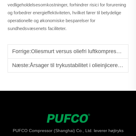
vedligeholdelsesomkostninger, forhindrer risici for forurening
og forbedrer energieffektiviteten, hvilket fører til betydelige
operationelle og økonomiske besparelser for
sundhedsvæsenets faciliteter.
Forrige:
Oliesmurt versus oliefri luftkompressor: Hvilken skal du vælge?
Næste:
Årsager til trykustabilitet i olieinjicerede skruekompressorer
PUFCO Compressor (Shanghai) Co., Ltd. leverer højtryks