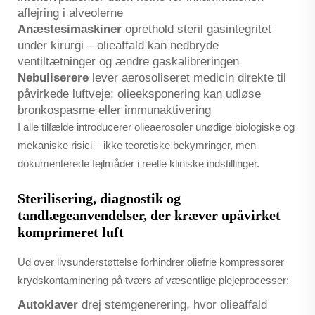
aflejring i alveolerne
Anæstesimaskiner
oprethold steril gasintegritet
under kirurgi – olieaffald kan nedbryde
ventiltætninger og ændre gaskalibreringen
Nebuliserere
lever aerosoliseret medicin direkte til
påvirkede luftveje; olieeksponering kan udløse
bronkospasme eller immunaktivering
I alle tilfælde introducerer olieaerosoler unødige biologiske og
mekaniske risici – ikke teoretiske bekymringer, men
dokumenterede fejlmåder i reelle kliniske indstillinger.
Sterilisering, diagnostik og
tandlægeanvendelser, der kræver upåvirket
komprimeret luft
Ud over livsunderstøttelse forhindrer oliefrie kompressorer
krydskontaminering på tværs af væsentlige plejeprocesser:
Autoklaver
drej stemgenerering, hvor olieaffald