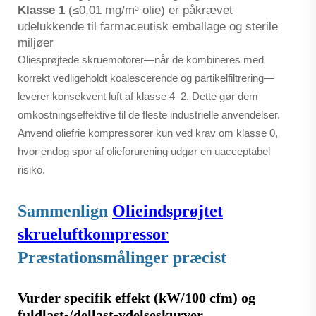
Klasse 1
(≤0,01 mg/m³ olie) er påkrævet
udelukkende til farmaceutisk emballage og sterile
miljøer
Oliesprøjtede skruemotorer—når de kombineres med
korrekt vedligeholdt koalescerende og partikelfiltrering—
leverer konsekvent luft af klasse 4–2. Dette gør dem
omkostningseffektive til de fleste industrielle anvendelser.
Anvend oliefrie kompressorer kun ved krav om klasse 0,
hvor endog spor af olieforurening udgør en uacceptabel
risiko.
Sammenlign
Olieindsprøjtet
skrueluftkompressor
Præstationsmålinger præcist
Vurder specifik effekt (kW/100 cfm) og
fuldlast-/dellast-ydelseskurver