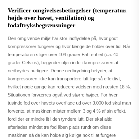
Verificer omgivelsesbetingelser (temperatur,
højde over havet, ventilation) og
fodaftryksbegrænsninger
Den omgivende miljø har stor indflydelse på, hvor godt
kompressorer fungerer og hvor længe de holder over tid. Når
temperaturen stiger over 104 grader Fahrenheit (ca. 40
grader Celsius), begynder oljen inde i kompressoren at
nedbrydes hurtigere. Denne nedbrydning betyder, at
kompressoren ikke kan transportere luft lige så effektivt,
hvilket nogle gange kan reducere ydelsen med næsten 18 %.
Situationen forværres også ved større højder. For hver
tusinde fod over havets overflade ud over 3.000 fod skal man
forvente, at maskinen mister mellem 3 og 4 % af sin effekt,
fordi der er mindre ilt i den tyndere luft. Der skal altid
efterlades mindst tre fod åben plads rundt om disse
maskiner, så de kan holde sig kølige nok til at fungere