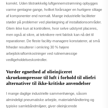
korrekt. Uden tilstrækkelig luftgennemstrømning opbygges
varme gentagne gange, hvilket forårsager en hurtigere slitage
af komponenter end normalt. Mange industrielle faciliteter
støder på problemer ved planlægning af installationsområder.
Glem ikke kun at kontrollere, hvor selve udstyret placeres,
men også at sikre, at teknikere rent faktisk kan nå det til
reparationer. De fleste facility-managere konstaterer, at små
friheder resulterer i omkring 30 % højere
arbejdskraftomkostninger ved rutinemæssige
vedligeholdelseskontroller.
Vurder egnethed af olieinjiceret
skruekompressor til luft i forhold til oliefri
alternativer til ikke-kritiske anvendelser
I mange daglige industrielle sammenhænge, såsom
almindeligt pneumatiske arbejde, materialehåndtering og
typiske samlebåndmiljøer, giver olieinjicerede