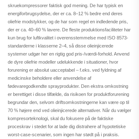
skruekompressorer faktisk god mening. De har typisk en
energiforbrugsydelse, der er ca. 8–12 % bedre end deres
oliefrie modstykker, og de har som regel en indledende pris,
der er ca. 40–60 % lavere. De fleste produktionsfaciliteter har
kun brug for luftkvalitet i overensstemmelse med ISO 8573-
standarderne i klasserne 2–4, så disse olieinjicerede
systemer udgør her en rigtig god pris-/værdi-forhold. Anvend
de dyre oliefrie modeller udelukkende i situationer, hvor
forurening er absolut uacceptabel – f.eks. ved fyldning af
medicinske beholdere eller anvendelse af
fødevaregodkendte sprayprodukter. Den ekstra omkostning
er berettiget i disse tilfælde, da risikoen for produktforurening
begrundar den, selvom driftsomkostningerne kan være op til
70 % højere end ved olieinjicerede alternativer. Når du vælger
kompresorteknologi, skal du fokusere på de faktiske
proceskrav i stedet for at lade dig distrahere af hypotetiske
worst-case-scenarier, som ingen har stødt på i praksis.