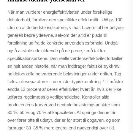
Når man vurderer energieffektiviteten under forskellige
driftsforhold, forbliver den specifikke effekt målt i kW pr. 100
cfm en af de bedste indikatorer, vi har. Lavere tal her betyder
generelt bedre ydeevne, selvom der altid er plads til
fortolkning ud fra de konkrete anvendelsesforhold. Undgå
også at stole udelukkende på de pæne, små tal fra
specifikationsarkene. Den reelle verdenseffektivitet fortæller
en helt anden historie, når man inddrager faktiske trykkrav,
højdeforskelle og varierende belastninger under driften. Tag
f.eks. olieseparatorer – de mister typisk omkring 7 til måske
endda 12 procent af deres effektivitet hvert år, hvis der ikke
udføres regelmæssig vedligeholdelse. Kontroller altid
producentens kurver ved centrale belastningspunkter som
30 %, 50 % og 70 % af kapaciteten. At springe denne trin
over fører ofte til udstyr, der er for stort til opgaven, og som
forbruger 30–35 % mere energi end nødvendigt over tid.