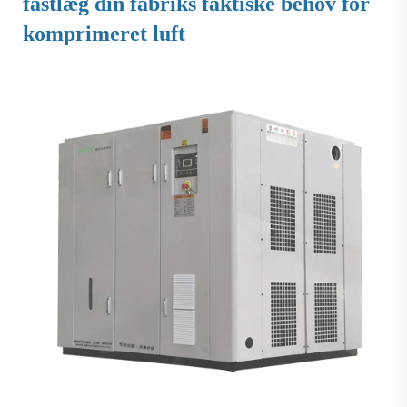
fastlæg din fabriks faktiske behov for
komprimeret luft