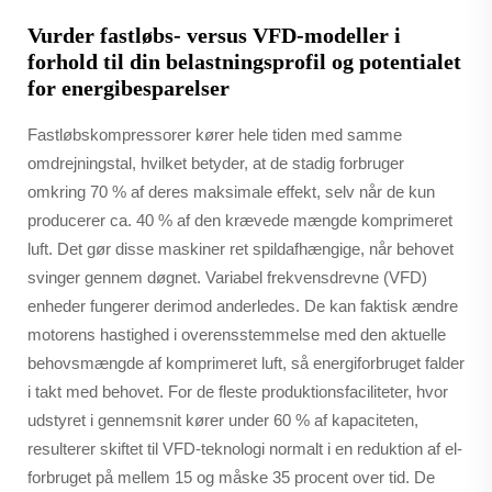
Vurder fastløbs- versus VFD-modeller i
forhold til din belastningsprofil og potentialet
for energibesparelser
Fastløbskompressorer kører hele tiden med samme
omdrejningstal, hvilket betyder, at de stadig forbruger
omkring 70 % af deres maksimale effekt, selv når de kun
producerer ca. 40 % af den krævede mængde komprimeret
luft. Det gør disse maskiner ret spildafhængige, når behovet
svinger gennem døgnet. Variabel frekvensdrevne (VFD)
enheder fungerer derimod anderledes. De kan faktisk ændre
motorens hastighed i overensstemmelse med den aktuelle
behovsmængde af komprimeret luft, så energiforbruget falder
i takt med behovet. For de fleste produktionsfaciliteter, hvor
udstyret i gennemsnit kører under 60 % af kapaciteten,
resulterer skiftet til VFD-teknologi normalt i en reduktion af el-
forbruget på mellem 15 og måske 35 procent over tid. De