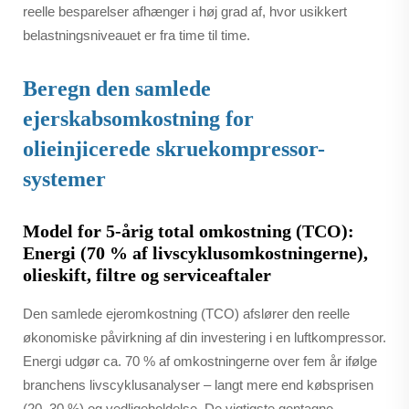
reelle besparelser afhænger i høj grad af, hvor usikkert
belastningsniveauet er fra time til time.
Beregn den samlede
ejerskabsomkostning for
olieinjicerede skruekompressor-
systemer
Model for 5-årig total omkostning (TCO):
Energi (70 % af livscyklusomkostningerne),
olieskift, filtre og serviceaftaler
Den samlede ejeromkostning (TCO) afslører den reelle
økonomiske påvirkning af din investering i en luftkompressor.
Energi udgør ca. 70 % af omkostningerne over fem år ifølge
branchens livscyklusanalyser – langt mere end købsprisen
(20–30 %) og vedligeholdelse. De vigtigste gentagne