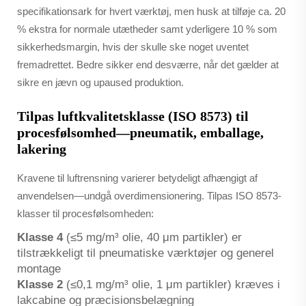
specifikationsark for hvert værktøj, men husk at tilføje ca. 20
% ekstra for normale utætheder samt yderligere 10 % som
sikkerhedsmargin, hvis der skulle ske noget uventet
fremadrettet. Bedre sikker end desværre, når det gælder at
sikre en jævn og upaused produktion.
Tilpas luftkvalitetsklasse (ISO 8573) til
procesfølsomhed—pneumatik, emballage,
lakering
Kravene til luftrensning varierer betydeligt afhængigt af
anvendelsen—undgå overdimensionering. Tilpas ISO 8573-
klasser til procesfølsomheden:
Klasse 4
(≤5 mg/m³ olie, 40 μm partikler) er
tilstrækkeligt til pneumatiske værktøjer og generel
montage
Klasse 2
(≤0,1 mg/m³ olie, 1 μm partikler) kræves i
lakcabine og præcisionsbelægning