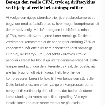
Beregn den reelle CFM, tryk og driftscyklus
ved hjælp af reelle belastningsprofiler
At vælge den rigtige størrelse olieinjiceret skruekompressor
begynder med at fastslå præcis, hvor meget komprimeret luft
der er nødvendig. Mål luftmængden i kubikfod pr. minut
(CFM), mens alle værktøjerne kører samtidigt. De fleste
værksteder konstaterer, at de har brug for omkring 75 % af
kapaciteten, når otte eller flere enheder er i drift samtidigt.
Overvej, hvilket tryk (PSI) der faktisk kræves i travle
perioder i stedet for blot at gå ud fra gennemsnitlige tal. Dette
hjælper med at undgå de irriterende trykfald, der opstår, når
alle har brug for luft på én gang. Tjek, hvor længe
kompressoren kører i forhold til, hvor længe den står stille.
Dette fortæller os, om vi bør vælge en kompressor, der er
beregnet til kontinuerlig drift, eller en, der bedre håndterer
korte luftudtag for vores specifikke opstilling. Ved nye
installationer kan man starte med at se på tekniske