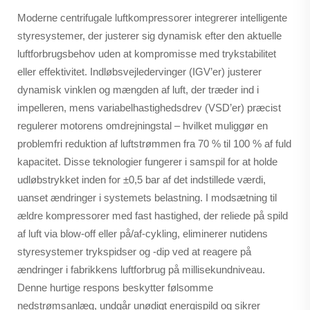
Moderne centrifugale luftkompressorer integrerer intelligente
styresystemer, der justerer sig dynamisk efter den aktuelle
luftforbrugsbehov uden at kompromisse med trykstabilitet
eller effektivitet. Indløbsvejledervinger (IGV’er) justerer
dynamisk vinklen og mængden af luft, der træder ind i
impelleren, mens variabelhastighedsdrev (VSD’er) præcist
regulerer motorens omdrejningstal – hvilket muliggør en
problemfri reduktion af luftstrømmen fra 70 % til 100 % af fuld
kapacitet. Disse teknologier fungerer i samspil for at holde
udløbstrykket inden for ±0,5 bar af det indstillede værdi,
uanset ændringer i systemets belastning. I modsætning til
ældre kompressorer med fast hastighed, der reliede på spild
af luft via blow-off eller på/af-cykling, eliminerer nutidens
styresystemer trykspidser og -dip ved at reagere på
ændringer i fabrikkens luftforbrug på millisekundniveau.
Denne hurtige respons beskytter følsomme
nedstrømsanlæg, undgår unødigt energispild og sikrer