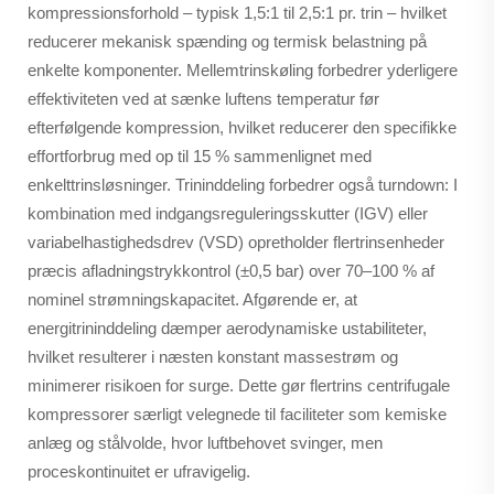
kompressionsforhold – typisk 1,5:1 til 2,5:1 pr. trin – hvilket
reducerer mekanisk spænding og termisk belastning på
enkelte komponenter. Mellemtrinskøling forbedrer yderligere
effektiviteten ved at sænke luftens temperatur før
efterfølgende kompression, hvilket reducerer den specifikke
effortforbrug med op til 15 % sammenlignet med
enkelttrinsløsninger. Trininddeling forbedrer også turndown: I
kombination med indgangsreguleringsskutter (IGV) eller
variabelhastighedsdrev (VSD) opretholder flertrinsenheder
præcis afladningstrykkontrol (±0,5 bar) over 70–100 % af
nominel strømningskapacitet. Afgørende er, at
energitrininddeling dæmper aerodynamiske ustabiliteter,
hvilket resulterer i næsten konstant massestrøm og
minimerer risikoen for surge. Dette gør flertrins centrifugale
kompressorer særligt velegnede til faciliteter som kemiske
anlæg og stålvolde, hvor luftbehovet svinger, men
proceskontinuitet er ufravigelig.