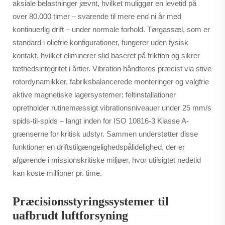
aksiale belastninger jævnt, hvilket muliggør en levetid på
over 80.000 timer – svarende til mere end ni år med
kontinuerlig drift – under normale forhold. Tørgassæl, som er
standard i oliefrie konfigurationer, fungerer uden fysisk
kontakt, hvilket eliminerer slid baseret på friktion og sikrer
tæthedsintegritet i årtier. Vibration håndteres præcist via stive
rotordynamikker, fabriksbalancerede monteringer og valgfrie
aktive magnetiske lagersystemer; feltinstallationer
opretholder rutinemæssigt vibrationsniveauer under 25 mm/s
spids-til-spids – langt inden for ISO 10816-3 Klasse A-
grænserne for kritisk udstyr. Sammen understøtter disse
funktioner en driftstilgængelighedspålidelighed, der er
afgørende i missionskritiske miljøer, hvor utilsigtet nedetid
kan koste millioner pr. time.
Præcisionsstyringssystemer til
uafbrudt luftforsyning