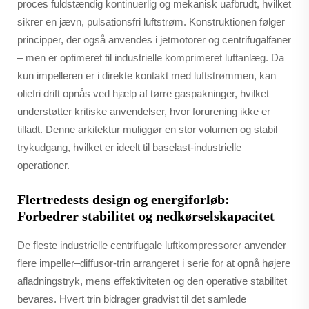
proces fuldstændig kontinuerlig og mekanisk uafbrudt, hvilket
sikrer en jævn, pulsationsfri luftstrøm. Konstruktionen følger
principper, der også anvendes i jetmotorer og centrifugalfaner
– men er optimeret til industrielle komprimeret luftanlæg. Da
kun impelleren er i direkte kontakt med luftstrømmen, kan
oliefri drift opnås ved hjælp af tørre gaspakninger, hvilket
understøtter kritiske anvendelser, hvor forurening ikke er
tilladt. Denne arkitektur muliggør en stor volumen og stabil
trykudgang, hvilket er ideelt til baselast-industrielle
operationer.
Flertredests design og energiforløb:
Forbedrer stabilitet og nedkørselskapacitet
De fleste industrielle centrifugale luftkompressorer anvender
flere impeller–diffusor-trin arrangeret i serie for at opnå højere
afladningstryk, mens effektiviteten og den operative stabilitet
bevares. Hvert trin bidrager gradvist til det samlede