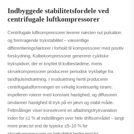
Indbyggede stabilitetsfordele ved
centrifugale luftkompressorer
Centrifugale luftkompressorer leverer næsten nul pulsation
og fremragende trykstabilitet – væsentlige
differentieringsfaktorer i forhold til kompressorer med positiv
forskydning. Kolbekompressorer genererer cykliske
trykspidser, der er knyttet til kolbestødene, mens
skruekompressorer producerer periodisk trykbølge fra
tandhjulsindsætning. I modsætning hertil producerer
centrifugaludformningen en virkelig kontinuerlig strøm:
impelleren roterer med konstant hastighed, og diffusoren
omdanner hastighed til tryk på en jævn og stabil måde.
Feltmålinger viser konsekvent en afladningstrykvariation
inden for ±1 % af indstillingen over hele driftsområdet – langt
mere præcist end de typiske ±5–10 % for
skruekompressorer og betydeligt bedre end for