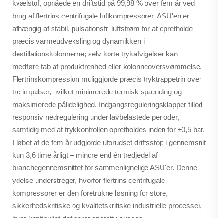
kvælstof, opnåede en driftstid på 99,98 % over fem år ved
brug af flertrins centrifugale luftkompressorer. ASU'en er
afhængig af stabil, pulsationsfri luftstrøm for at opretholde
præcis varmeudveksling og dynamikken i
destillationskolonnerne; selv korte trykafvigelser kan
medføre tab af produktrenhed eller kolonneoversvømmelse.
Flertrinskompression muliggjorde præcis tryktrappetrin over
tre impulser, hvilket minimerede termisk spænding og
maksimerede pålidelighed. Indgangsreguleringsklapper tillod
responsiv nedregulering under lavbelastede perioder,
samtidig med at trykkontrollen opretholdes inden for ±0,5 bar.
I løbet af de fem år udgjorde uforudset driftsstop i gennemsnit
kun 3,6 time årligt – mindre end én tredjedel af
branchegennemsnittet for sammenlignelige ASU'er. Denne
ydelse understreger, hvorfor flertrins centrifugale
kompressorer er den foretrukne løsning for store,
sikkerhedskritiske og kvalitetskritiske industrielle processer,