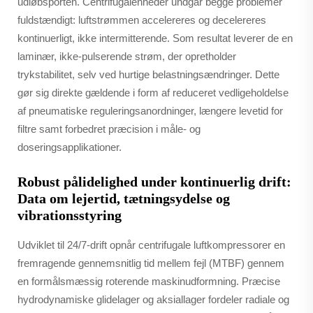
udløbsporten. Centrifugalenheder undgår begge problemer
fuldstændigt: luftstrømmen accelereres og decelereres
kontinuerligt, ikke intermitterende. Som resultat leverer de en
laminær, ikke-pulserende strøm, der opretholder
trykstabilitet, selv ved hurtige belastningsændringer. Dette
gør sig direkte gældende i form af reduceret vedligeholdelse
af pneumatiske reguleringsanordninger, længere levetid for
filtre samt forbedret præcision i måle- og
doseringsapplikationer.
Robust pålidelighed under kontinuerlig drift:
Data om lejertid, tætningsydelse og
vibrationsstyring
Udviklet til 24/7-drift opnår centrifugale luftkompressorer en
fremragende gennemsnitlig tid mellem fejl (MTBF) gennem
en formålsmæssig roterende maskinudformning. Præcise
hydrodynamiske glidelager og aksiallager fordeler radiale og