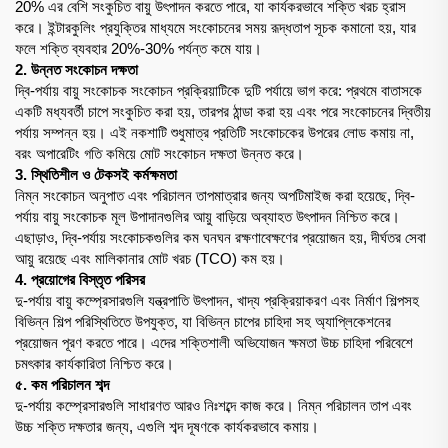
20% এর বেশি সংকুচিত বায়ু উৎপাদন করতে পারে, যা কার্যকরভাবে শক্তি খরচ হ্রাস
করে। ইন্টারকুলিং প্রযুক্তির মাধ্যমে সংকোচনের সময় রূদ্ধতাপ সূচক কমানো হয়, যার
ফলে শক্তি ব্যবহার 20%-30% পর্যন্ত কমে যায়।
2. উন্নত সংকোচন দক্ষতা
দ্বি-পর্যায় বায়ু সংকোচক সংকোচন প্রক্রিয়াটিকে দুটি পর্যায়ে ভাগ করে: প্রথমে বাতাসকে
একটি মধ্যবর্তী চাপে সংকুচিত করা হয়, তারপর ঠান্ডা করা হয় এবং পরে সংকোচনের দ্বিতীয়
পর্যায় সম্পন্ন হয়। এই নকশাটি শুধুমাত্র প্রতিটি সংকোচকের উপরের লোড কমায় না,
বরং অপারেটিং গতি কমিয়ে মোট সংকোচন দক্ষতা উন্নত করে।
3. স্থিতিশীল ও টেকসই কর্মক্ষমতা
নিম্ন সংকোচন অনুপাত এবং পরিচালন তাপমাত্রার জন্য অপটিমাইজ করা হয়েছে, দ্বি-
পর্যায় বায়ু সংকোচক মূল উপাদানগুলির আয়ু বাড়িয়ে অব্যাহত উৎপাদন নিশ্চিত করে।
এছাড়াও, দ্বি-পর্যায় সংকোচকগুলির কম ঘনঘন রক্ষণাবেক্ষণের প্রয়োজন হয়, দীর্ঘতর সেবা
আয়ু রয়েছে এবং মালিকানার মোট খরচ (TCO) কম হয়।
4. প্রয়োগের বিস্তৃত পরিসর
দু-পর্যায় বায়ু কম্প্রেসারগুলি যন্ত্রপাতি উৎপাদন, খাদ্য প্রক্রিয়াকরণ এবং নির্মাণ শিল্পসহ
বিভিন্ন শিল্প পরিস্থিতিতে উপযুক্ত, যা বিভিন্ন চাপের চাহিদা সহ অ্যাপ্লিকেশনের
প্রয়োজন পূরণ করতে পারে। এদের শক্তিশালী অভিযোজন ক্ষমতা উচ্চ চাহিদা পরিবেশে
চমৎকার কার্যকারিতা নিশ্চিত করে।
৫. কম পরিচালন শব্দ
দু-পর্যায় কম্প্রেসারগুলি সাধারণত আরও নিঃশব্দে কাজ করে। নিম্ন পরিচালন তাপ এবং
উচ্চ শক্তি দক্ষতার জন্য, এগুলি শব্দ দূষণকে কার্যকরভাবে কমায়।