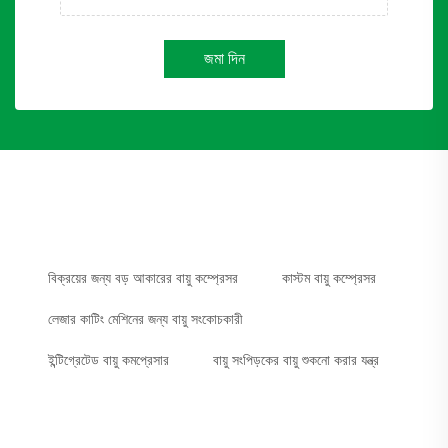
জমা দিন
বিক্রয়ের জন্য বড় আকারের বায়ু কম্প্রেসর
কাস্টম বায়ু কম্প্রেসর
লেজার কাটিং মেশিনের জন্য বায়ু সংকোচকারী
ইন্টিগ্রেটেড বায়ু কমপ্রেসার
বায়ু সংপিড়কের বায়ু শুকনো করার যন্ত্র