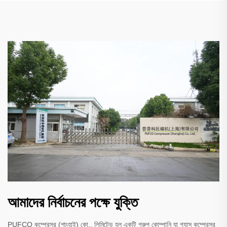
আমাদের নির্বাচনের পক্ষে যুক্তি
PUFCO কম্প্রেসর (শাংহাই) কো., লিমিটেড হল একটি গ্রুপ কোম্পানি যা গ্যাস কম্প্রেসর