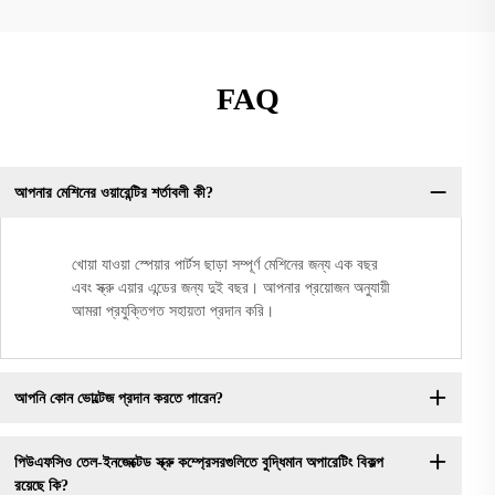
FAQ
আপনার মেশিনের ওয়ারেন্টির শর্তাবলী কী?
খোয়া যাওয়া স্পেয়ার পার্টস ছাড়া সম্পূর্ণ মেশিনের জন্য এক বছর
এবং স্ক্রু এয়ার এন্ডের জন্য দুই বছর। আপনার প্রয়োজন অনুযায়ী
আমরা প্রযুক্তিগত সহায়তা প্রদান করি।
আপনি কোন ভোল্টেজ প্রদান করতে পারেন?
পিউএফসিও তেল-ইনজেক্টেড স্ক্রু কম্প্রেসরগুলিতে বুদ্ধিমান অপারেটিং বিকল্প
রয়েছে কি?