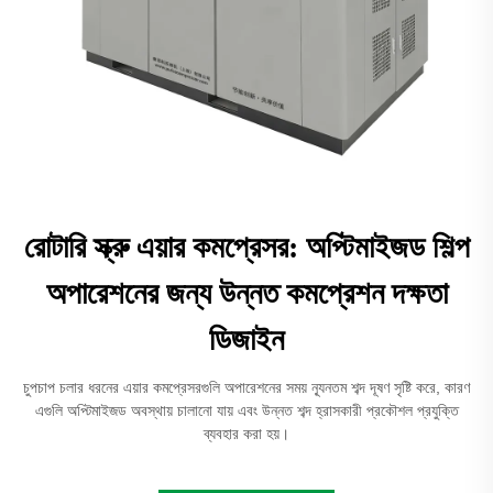
রোটারি স্ক্রু এয়ার কমপ্রেসর: অপ্টিমাইজড শিল্প
অপারেশনের জন্য উন্নত কমপ্রেশন দক্ষতা
ডিজাইন
চুপচাপ চলার ধরনের এয়ার কমপ্রেসরগুলি অপারেশনের সময় ন্যূনতম শব্দ দূষণ সৃষ্টি করে, কারণ
এগুলি অপ্টিমাইজড অবস্থায় চালানো যায় এবং উন্নত শব্দ হ্রাসকারী প্রকৌশল প্রযুক্তি
ব্যবহার করা হয়।