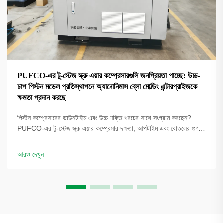
PUFCO-এর টু-স্টেজ স্ক্রু এয়ার কম্প্রেসারগুলি জনপ্রিয়তা পাচ্ছে: উচ্চ-
চাপ পিস্টন মডেল প্রতিস্থাপনে অ্যানোনিমাস ব্লো মোল্ডিং এন্টারপ্রাইজকে
ক্ষমতা প্রদান করছে
পিস্টন কম্প্রেসারের ডাউনটাইম এবং উচ্চ শক্তি খরচের সাথে সংগ্রাম করছেন?
PUFCO-এর টু-স্টেজ স্ক্রু এয়ার কম্প্রেসার দক্ষতা, আপটাইম এবং বোতলের গুণমান
বৃদ্ধি করে। দেখুন কীভাবে ব্লো মোল্ডাররা খরচ কমাচ্ছে—একটি সমাধান পর্যালোচনার
জন্য অনুরোধ করুন।
আরও দেখুন