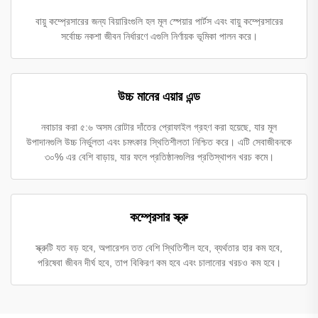
বায়ু কম্প্রেসারের জন্য বিয়ারিংগুলি হল মূল স্পেয়ার পার্টস এবং বায়ু কম্প্রেসারের
সর্বোচ্চ নকশা জীবন নির্ধারণে এগুলি নির্ণায়ক ভূমিকা পালন করে।
উচ্চ মানের এয়ার এন্ড
নবাচার করা ৫:৬ অসম রোটার দাঁতের প্রোফাইল গ্রহণ করা হয়েছে, যার মূল
উপাদানগুলি উচ্চ নির্ভুলতা এবং চমৎকার স্থিতিশীলতা নিশ্চিত করে। এটি সেবাজীবনকে
৩০% এর বেশি বাড়ায়, যার ফলে প্রতিষ্ঠানগুলির প্রতিস্থাপন খরচ কমে।
কম্প্রেসার স্ক্রু
স্ক্রুটি যত বড় হবে, অপারেশন তত বেশি স্থিতিশীল হবে, ব্যর্থতার হার কম হবে,
পরিষেবা জীবন দীর্ঘ হবে, তাপ বিকিরণ কম হবে এবং চালানোর খরচও কম হবে।