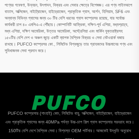
পণ্যের গবেষণা, উন্নয়ন, উৎপাদন, বিক্রয় এবং সেবার ক্ষেত্রে বিশেষজ্ঞ। এর পণ্য লাইনআপে
বাতাস, অক্সিজেন, নাইট্রোজেন, হাইড্রোজেন, প্রাকৃতিক গ্যাস, আর্গন, হিলিয়াম, SF6 এবং
অন্যান্য বিভিন্ন গ্যাসের জন্য ৩০ টির বেশি ধরনের গ্যাস কম্প্রেসর রয়েছে, যার সর্বোচ্চ
কার্যকরী চাপ ৪০ এমপিএ-এ পৌঁছায়। কোম্পানিটি আফ্রিকা, দক্ষিণ-পূর্ব এশিয়া, মধ্যপ্রাচ্য,
মধ্য এশিয়া, দক্ষিণ আমেরিকা, উত্তর আমেরিকা, অস্ট্রেলিয়া এবং মার্কিন যুক্তরাষ্ট্রসহ
১৫০টির বেশি দেশ ও অঞ্চল জুড়ে একটি ব্যাপক বৈশ্বিক বিক্রয় ও সেবা নেটওয়ার্ক বজায়
রাখছে। PUFCO কম্প্রেসর কো., লিমিটেড বিশ্বজুড়ে তার গ্রাহকদের উচ্চমানের পণ্য এবং
সুবিধাজনক সেবা প্রদান করে।
PUFCO কম্প্রেসার (শাংহাই) কোং, লিমিটেড বায়ু, অক্সিজেন, নাইট্রোজেন, হাইড্রোজেন
এবং প্রাকৃতিক গ্যাসের জন্য 40MPa পর্যন্ত উচ্চ-চাপ শিল্প গ্যাস কম্প্রেসার সরবরাহ করে।
150টির বেশি দেশে বৈশ্বিক সেবা। বিশ্বস্ত OEM পার্টনার। আজকেই উদ্ধৃতি অনুরোধ