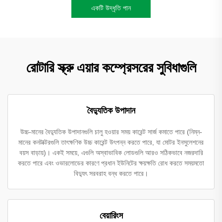
একটি উদ্ধৃতি পান
রোটারি স্ক্রু এয়ার কম্প্রেসরের সুবিধাগুলি
বৈদ্যুতিক উপাদান
উচ্চ-মানের বৈদ্যুতিক উপাদানগুলি চালু হওয়ার সময় কারেন্ট সার্জ কমাতে পারে (নিম্ন-
মানের কনটাক্টরগুলি তাৎক্ষণিক উচ্চ কারেন্ট উৎপন্ন করতে পারে, যা মোটর ইনসুলেশনের
বয়স বাড়ায়)। একই সময়ে, এগুলি অস্বাভাবিক লোডগুলি আরও সঠিকভাবে নজরদারি
করতে পারে এবং ওভারলোডের কারণে প্রধান ইউনিটের ক্ষয়ক্ষতি রোধ করতে সময়মতো
বিদ্যুৎ সরবরাহ বন্ধ করতে পারে।
বেয়ারিংস