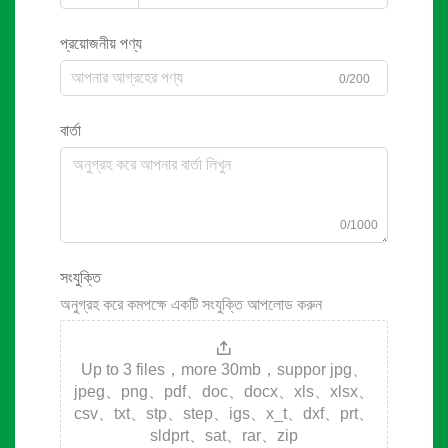
প্রয়োজনীয় পণ্য
0/200
বার্তা
0/1000
সংযুক্তি
অনুগ্রহ করে কমপক্ষে একটি সংযুক্তি আপলোড করুন
Up to 3 files，more 30mb，suppor jpg、
jpeg、png、pdf、doc、docx、xls、xlsx、
csv、txt、stp、step、igs、x_t、dxf、prt、
sldprt、sat、rar、zip