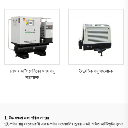
লেজার কাটিং মেশিনের জন্য বায়ু
বৈদ্যুতিক বায়ু সংকোচক
সংকোচক
1. উচ্চ দক্ষতা এবং শক্তি সাশ্রয়
দুই-পর্যায় বায়ু সংকোচকারী একক-পর্যায় মডেলগুলির তুলনা একই শক্তি আউটপুটের তুলনা