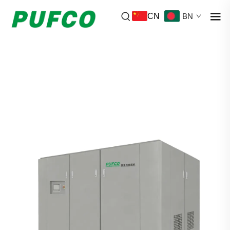
CN
BN