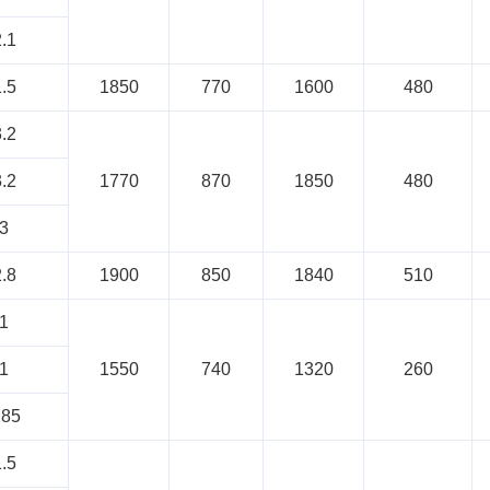
.1
.5
1850
770
1600
480
.2
.2
1770
870
1850
480
3
.8
1900
850
1840
510
1
1
1550
740
1320
260
.85
.5