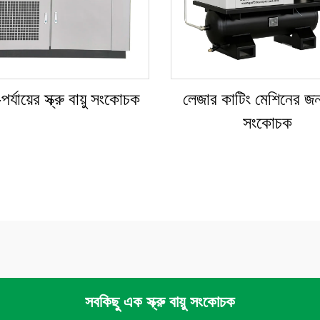
্যায়ের স্ক্রু বায়ু সংকোচক
লেজার কাটিং মেশিনের জন্য
সংকোচক
সবকিছু এক স্ক্রু বায়ু সংকোচক