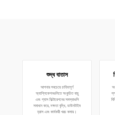
শুদ্ধ বাতাস
আপনার সবচেয়ে চাহিদাপূর্ণ
অল
অ্যাপ্লিকেশনগুলিতে সংকুচিত বায়ু
প্
এবং গ্যাস ফিল্টারেশনের সমস্যাগুলি
বি
সমাধান করে, দক্ষতা বৃদ্ধি, ডাউনটাইম
হ্রাস এবং কার্যকরী খরচ কমায়।