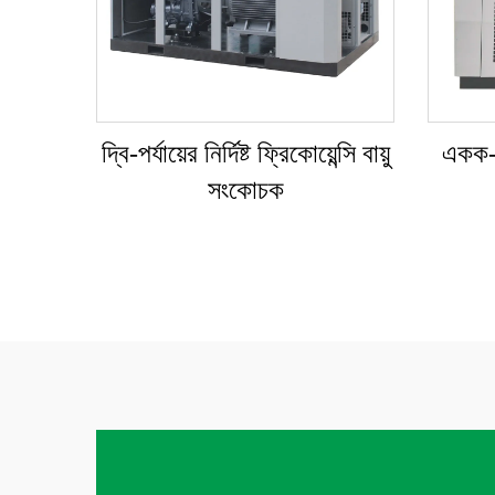
দ্বি-পর্যায়ের নির্দিষ্ট ফ্রিকোয়েন্সি বায়ু
একক-পর
সংকোচক