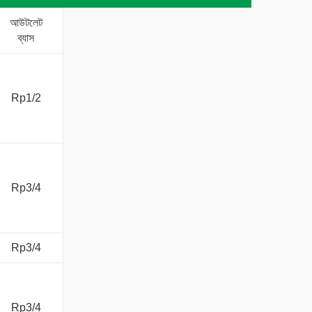
আউটলেট
ব্যাস
Rp1/2
Rp3/4
Rp3/4
Rp3/4