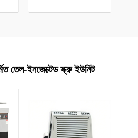
্মিত তেল-ইনজেক্টেড স্ক্রু ইউনিট