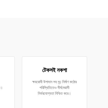
টেকসই নকশা
ক্ষয়রোধী উপাদান সহ দৃঢ় নির্মাণ কঠোর
রে।
পরিস্থিতিতেও দীর্ঘমেয়াদী
নির্ভরযোগ্যতা নিশ্চিত করে।