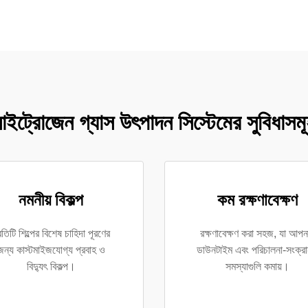
াইট্রোজেন গ্যাস উৎপাদন সিস্টেমের সুবিধাসম
নমনীয় বিকল্প
কম রক্ষণাবেক্ষণ
রতিটি শিল্পের বিশেষ চাহিদা পূরণের
রক্ষণাবেক্ষণ করা সহজ, যা আপন
জন্য কাস্টমাইজযোগ্য প্রবাহ ও
ডাউনটাইম এবং পরিচালনা-সংক্রা
বিদ্যুৎ বিকল্প।
সমস্যাগুলি কমায়।