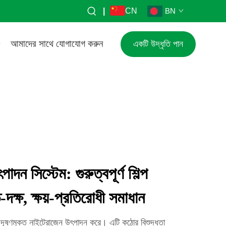
|
CN
BN
আমাদের সাথে যোগাযোগ করুন
একটি উদ্ধৃতি পান
দন সিস্টেম: গুরুত্বপূর্ণ শিল্প
দক্ষ, ক্ষয়-প্রতিরোধী সমাধান
র দূষণমুক্ত নাইট্রোজেন উৎপাদন করে। এটি কঠোর বিশুদ্ধতা