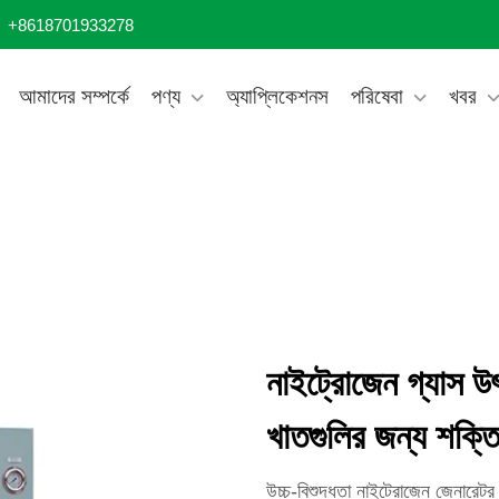
+8618701933278
আমাদের সম্পর্কে
পণ্য
অ্যাপ্লিকেশনস
পরিষেবা
খবর
নাইট্রোজেন গ্যাস উৎপা
খাতগুলির জন্য শক্তি-
উচ্চ-বিশুদ্ধতা নাইট্রোজেন জেনারেট