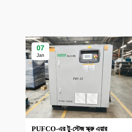
07
Jan
PUFCO-এর টু-স্টেজ স্ক্রু এয়ার