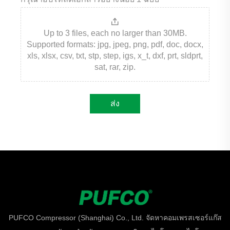
Up to 3 files, each no larger than 30MB.
Supported formats: jpg, jpeg, png, pdf, doc, docx,
xls, xlsx, csv, txt, stp, step, igs, x_t, dxf, prt, sldprt,
sat, rar, zip.
ส่ง
PUFCO Compressor (Shanghai) Co., Ltd. จัดหาคอมเพรสเซอร์แก๊ส