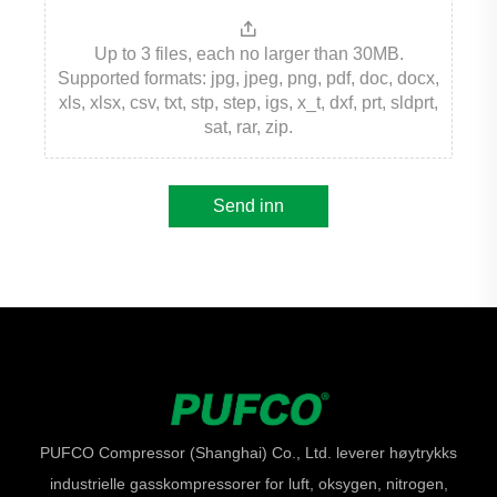
Up to 3 files, each no larger than 30MB.
Supported formats: jpg, jpeg, png, pdf, doc, docx,
xls, xlsx, csv, txt, stp, step, igs, x_t, dxf, prt, sldprt,
sat, rar, zip.
Send inn
PUFCO Compressor (Shanghai) Co., Ltd. leverer høytrykks
industrielle gasskompressorer for luft, oksygen, nitrogen,