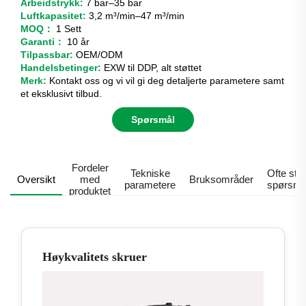
Arbeidstrykk:
7 bar–35 bar
Luftkapasitet:
3,2 m³/min–47 m³/min
MOQ：
1 Sett
Garanti：
10 år
Tilpassbar:
OEM/ODM
Handelsbetinger:
EXW til DDP, alt støttet
Merk:
Kontakt oss og vi vil gi deg detaljerte parametere samt
et eksklusivt tilbud.
Spørsmål
Fordeler
Tekniske
Ofte stilt
Oversikt
med
Bruksområder
parametere
spørsmå
produktet
Høykvalitets skruer