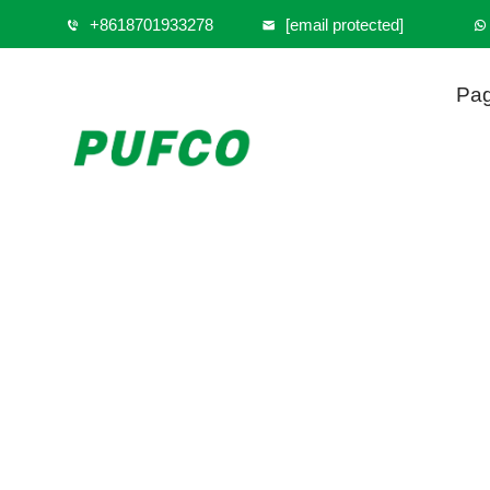
+8618701933278
[email protected]
Pag