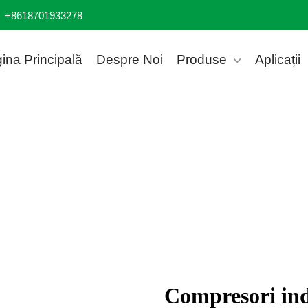
+8618701933278
ina Principală
Despre Noi
Produse
Aplicații
Compresori indu