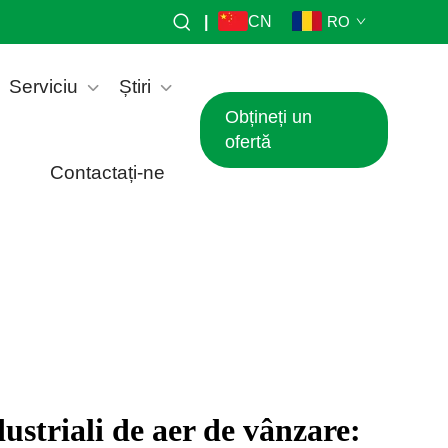
|
CN
RO
Serviciu
Știri
Obțineți un
ofertă
Contactați-ne
striali de aer de vânzare: