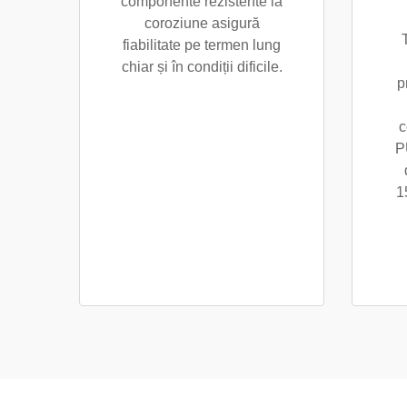
componente rezistente la
coroziune asigură
fiabilitate pe termen lung
chiar și în condiții dificile.
p
c
P
1