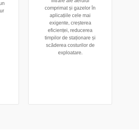
filtrare ale aerului
un
comprimat și gazelor în
ur
aplicațiile cele mai
exigente, creșterea
eficienței, reducerea
timpilor de staționare și
scăderea costurilor de
exploatare.