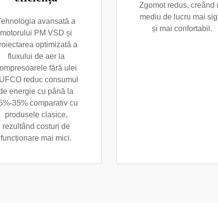
Zgomot redus, creând 
mediu de lucru mai sig
Tehnologia avansată a
și mai confortabil.
motorului PM VSD și
roiectarea optimizată a
fluxului de aer la
ompresoarele fără ulei
UFCO reduc consumul
de energie cu până la
5%-35% comparativ cu
produsele clasice,
rezultând costuri de
funcționare mai mici.