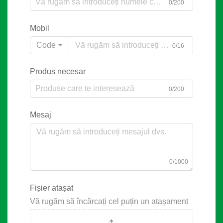
0/200
Mobil
Code
0/16
Produs necesar
0/200
Mesaj
0/1000
Fișier atașat
Vă rugăm să încărcați cel puțin un atașament