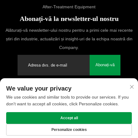
After-Treatment Equipment
Abonați-vă la newsletter-ul nostru
Alăturați-vă newsletter-ului nostru pentru a primi cele mai recente
știri din industrie, actualizări și insight-uri de la echipa noastră din
Company.
Abonați-vă
We value your privacy
Drepturi de autor © 2025 PUFCO Compressor (Shanghai) Co., Ltd.
We use cookies and similar tools to provide our services. If you
Toate drepturile rezervate
don't want to accept all cookies, click Personalize cookies.
Politica de confidențialitate
Accept all
Personalize cookies
Pagina
Produs
Despre
Contact