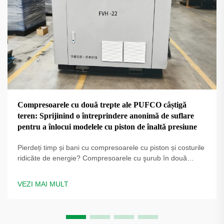
Compresoarele cu două trepte ale PUFCO câștigă
teren: Sprijinind o întreprindere anonimă de suflare
pentru a înlocui modelele cu piston de înaltă presiune
Pierdeți timp și bani cu compresoarele cu piston și costurile
ridicăte de energie? Compresoarele cu şurub în două
trepte PUFCO cresc eficiența, disponibilitatea și calitatea
sticlei. Aflați cum producătorii de sticle reduc costurile —
VEZI MAI MULT
solicitați o evaluare a soluției.