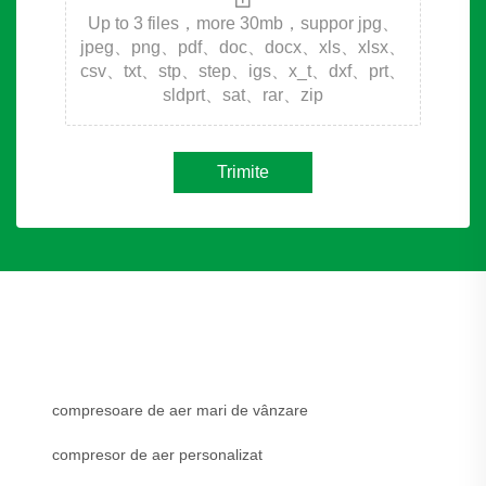
Up to 3 files，more 30mb，suppor jpg、
jpeg、png、pdf、doc、docx、xls、xlsx、
csv、txt、stp、step、igs、x_t、dxf、prt、
sldprt、sat、rar、zip
Trimite
compresoare de aer mari de vânzare
compresor de aer personalizat