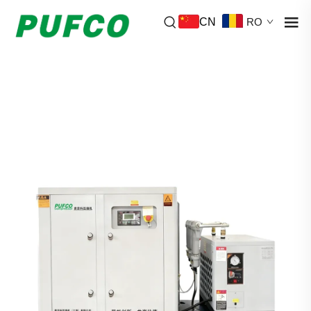
CN
RO