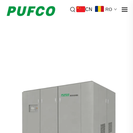
CN
RO