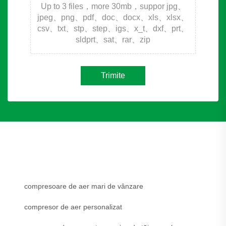
Up to 3 files，more 30mb，suppor jpg、
jpeg、png、pdf、doc、docx、xls、xlsx、
csv、txt、stp、step、igs、x_t、dxf、prt、
sldprt、sat、rar、zip
Trimite
compresoare de aer mari de vânzare
compresor de aer personalizat