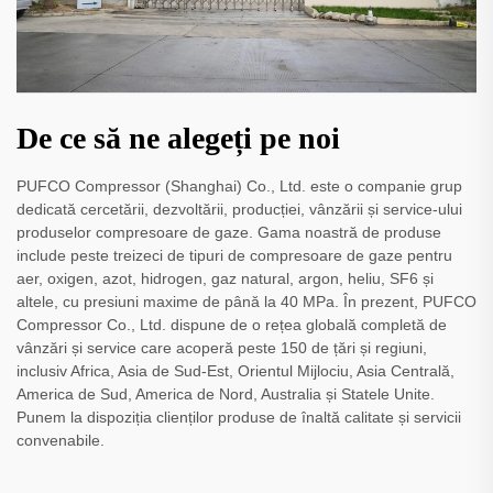
De ce să ne alegeți pe noi
PUFCO Compressor (Shanghai) Co., Ltd. este o companie grup
dedicată cercetării, dezvoltării, producției, vânzării și service-ului
produselor compresoare de gaze. Gama noastră de produse
include peste treizeci de tipuri de compresoare de gaze pentru
aer, oxigen, azot, hidrogen, gaz natural, argon, heliu, SF6 și
altele, cu presiuni maxime de până la 40 MPa. În prezent, PUFCO
Compressor Co., Ltd. dispune de o rețea globală completă de
vânzări și service care acoperă peste 150 de țări și regiuni,
inclusiv Africa, Asia de Sud-Est, Orientul Mijlociu, Asia Centrală,
America de Sud, America de Nord, Australia și Statele Unite.
Punem la dispoziția clienților produse de înaltă calitate și servicii
convenabile.