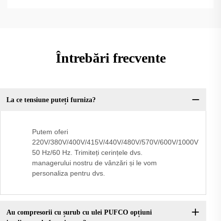
Întrebări frecvente
La ce tensiune puteți furniza?
Putem oferi
220V/380V/400V/415V/440V/480V/570V/600V/1000V
50 Hz/60 Hz. Trimiteți cerințele dvs.
managerului nostru de vânzări și le vom
personaliza pentru dvs.
Au compresorii cu șurub cu ulei PUFCO opțiuni