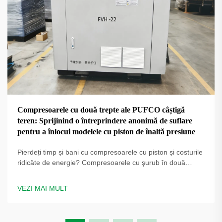
Compresoarele cu două trepte ale PUFCO câștigă
teren: Sprijinind o întreprindere anonimă de suflare
pentru a înlocui modelele cu piston de înaltă presiune
Pierdeți timp și bani cu compresoarele cu piston și costurile
ridicăte de energie? Compresoarele cu şurub în două
trepte PUFCO cresc eficiența, disponibilitatea și calitatea
sticlei. Aflați cum producătorii de sticle reduc costurile —
VEZI MAI MULT
solicitați o evaluare a soluției.