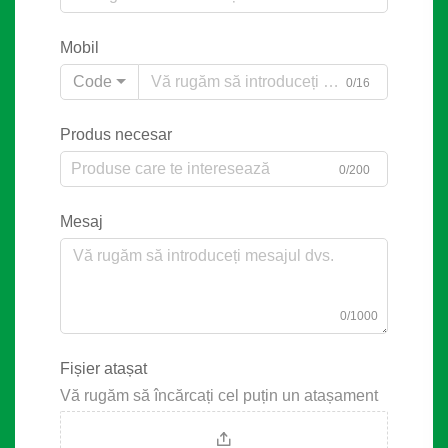
Mobil
Code
0/16
Produs necesar
0/200
Mesaj
0/1000
Fișier atașat
Vă rugăm să încărcați cel puțin un atașament