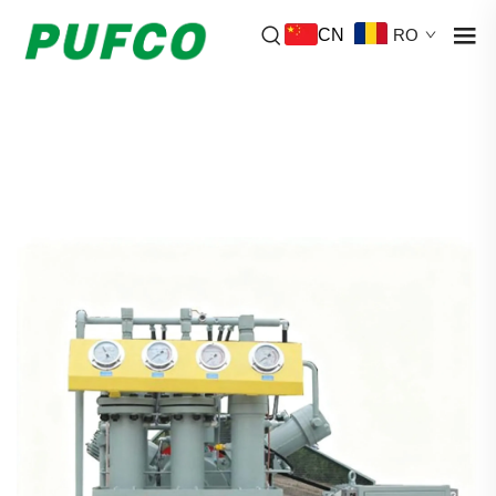
CN
RO