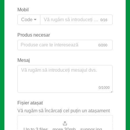
Mobil
Code
0/16
Produs necesar
0/200
Mesaj
0/1000
Fișier atașat
Vă rugăm să încărcați cel puțin un atașament
Up to 3 files，more 30mb，suppor jpg、