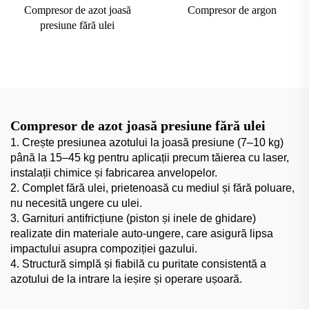
Compresor de azot joasă
Compresor de argon
presiune fără ulei
Compresor de azot joasă presiune fără ulei
1. Crește presiunea azotului la joasă presiune (7–10 kg)
până la 15–45 kg pentru aplicații precum tăierea cu laser,
instalații chimice și fabricarea anvelopelor.
2. Complet fără ulei, prietenoasă cu mediul și fără poluare,
nu necesită ungere cu ulei.
3. Garnituri antifricțiune (piston și inele de ghidare)
realizate din materiale auto-ungere, care asigură lipsa
impactului asupra compoziției gazului.
4. Structură simplă și fiabilă cu puritate consistentă a
azotului de la intrare la ieșire și operare ușoară.