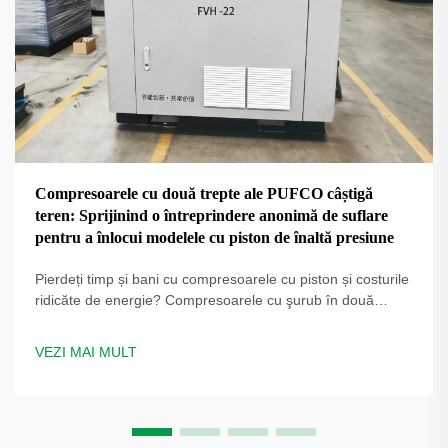
Compresoarele cu două trepte ale PUFCO câștigă
teren: Sprijinind o întreprindere anonimă de suflare
pentru a înlocui modelele cu piston de înaltă presiune
Pierdeți timp și bani cu compresoarele cu piston și costurile
ridicăte de energie? Compresoarele cu şurub în două
trepte PUFCO cresc eficiența, disponibilitatea și calitatea
sticlei. Aflați cum producătorii de sticle reduc costurile —
VEZI MAI MULT
solicitați o evaluare a soluției.