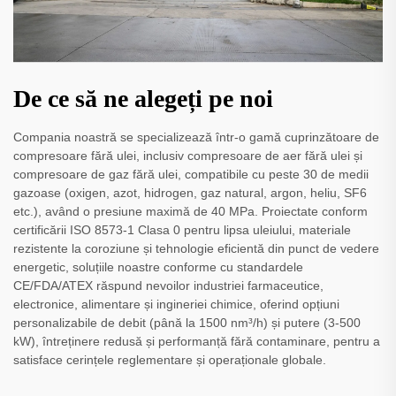
De ce să ne alegeți pe noi
Compania noastră se specializează într-o gamă cuprinzătoare de
compresoare fără ulei, inclusiv compresoare de aer fără ulei și
compresoare de gaz fără ulei, compatibile cu peste 30 de medii
gazoase (oxigen, azot, hidrogen, gaz natural, argon, heliu, SF6
etc.), având o presiune maximă de 40 MPa. Proiectate conform
certificării ISO 8573-1 Clasa 0 pentru lipsa uleiului, materiale
rezistente la coroziune și tehnologie eficientă din punct de vedere
energetic, soluțiile noastre conforme cu standardele
CE/FDA/ATEX răspund nevoilor industriei farmaceutice,
electronice, alimentare și ingineriei chimice, oferind opțiuni
personalizabile de debit (până la 1500 nm³/h) și putere (3-500
kW), întreținere redusă și performanță fără contaminare, pentru a
satisface cerințele reglementare și operaționale globale.