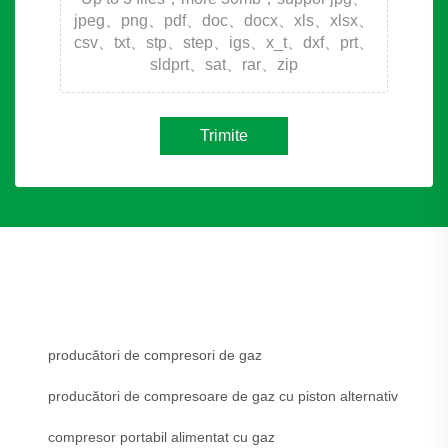
jpeg、png、pdf、doc、docx、xls、xlsx、
csv、txt、stp、step、igs、x_t、dxf、prt、
sldprt、sat、rar、zip
Trimite
producători de compresori de gaz
producători de compresoare de gaz cu piston alternativ
compresor portabil alimentat cu gaz