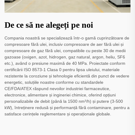
De ce să ne alegeți pe noi
Compania noastră se specializează într-o gamă cuprinzătoare de
compresoare fără ulei, inclusiv compresoare de aer fără ulei și
compresoare de gaz fără ulei, compatibile cu peste 30 de medii
gazoase (oxigen, azot, hidrogen, gaz natural, argon, heliu, SF6
etc.), având o presiune maximă de 40 MPa. Proiectate conform
certificării ISO 8573-1 Clasa 0 pentru lipsa uleiului, materiale
rezistente la coroziune și tehnologie eficientă din punct de vedere
energetic, soluțiile noastre conforme cu standardele
CE/FDA/ATEX răspund nevoilor industriei farmaceutice,
electronice, alimentare și ingineriei chimice, oferind opțiuni
personalizabile de debit (până la 1500 nm³/h) și putere (3-500
kW), întreținere redusă și performanță fără contaminare, pentru a
satisface cerințele reglementare și operaționale globale.