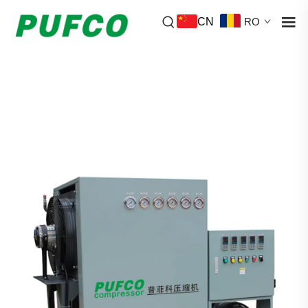
CN
RO