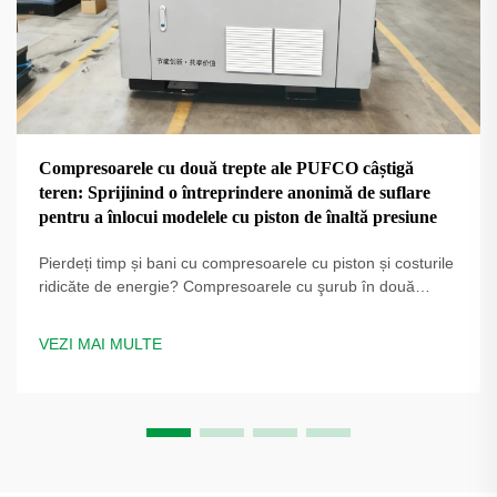
Compresoarele cu două trepte ale PUFCO câștigă
teren: Sprijinind o întreprindere anonimă de suflare
pentru a înlocui modelele cu piston de înaltă presiune
Pierdeți timp și bani cu compresoarele cu piston și costurile
ridicăte de energie? Compresoarele cu şurub în două
trepte PUFCO cresc eficiența, disponibilitatea și calitatea
sticlei. Aflați cum producătorii de sticle reduc costurile —
VEZI MAI MULTE
solicitați o evaluare a soluției.