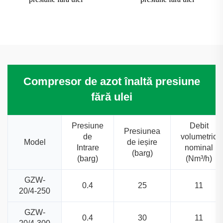
Compresor de azot înaltă presiune
fără ulei
Presiune
Debit
Presiunea
de
volumetric
Model
de ieșire
Intrare
nominal
(barg)
(barg)
(Nm³/h)
GZW-
0.4
25
11
20/4-250
GZW-
0.4
30
11