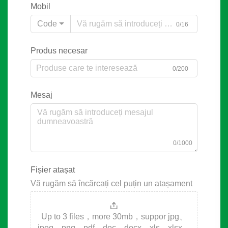
Mobil
Code
0/16
Produs necesar
0/200
Mesaj
0/1000
Fișier atașat
Vă rugăm să încărcați cel puțin un atașament
Up to 3 files，more 30mb，suppor jpg、
jpeg、png、pdf、doc、docx、xls、xlsx、