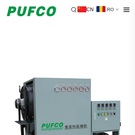
CN
RO