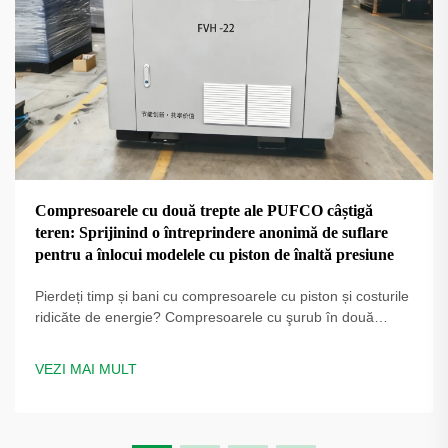
Compresoarele cu două trepte ale PUFCO câștigă
teren: Sprijinind o întreprindere anonimă de suflare
pentru a înlocui modelele cu piston de înaltă presiune
Pierdeți timp și bani cu compresoarele cu piston și costurile
ridicăte de energie? Compresoarele cu şurub în două
trepte PUFCO cresc eficiența, disponibilitatea și calitatea
sticlei. Aflați cum producătorii de sticle reduc costurile —
VEZI MAI MULT
solicitați o evaluare a soluției.