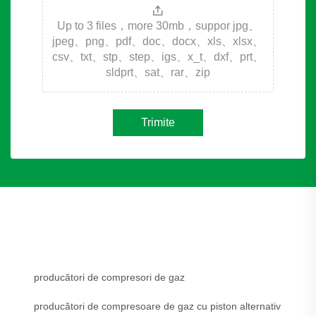
Up to 3 files，more 30mb，suppor jpg、
jpeg、png、pdf、doc、docx、xls、xlsx、
csv、txt、stp、step、igs、x_t、dxf、prt、
sldprt、sat、rar、zip
Trimite
producători de compresori de gaz
producători de compresoare de gaz cu piston alternativ