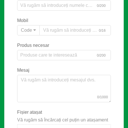
0/200
Mobil
Code
0/16
Produs necesar
0/200
Mesaj
0/1000
Fișier atașat
Vă rugăm să încărcați cel puțin un atașament