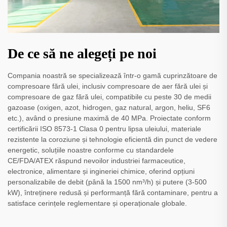
De ce să ne alegeți pe noi
Compania noastră se specializează într-o gamă cuprinzătoare de
compresoare fără ulei, inclusiv compresoare de aer fără ulei și
compresoare de gaz fără ulei, compatibile cu peste 30 de medii
gazoase (oxigen, azot, hidrogen, gaz natural, argon, heliu, SF6
etc.), având o presiune maximă de 40 MPa. Proiectate conform
certificării ISO 8573-1 Clasa 0 pentru lipsa uleiului, materiale
rezistente la coroziune și tehnologie eficientă din punct de vedere
energetic, soluțiile noastre conforme cu standardele
CE/FDA/ATEX răspund nevoilor industriei farmaceutice,
electronice, alimentare și ingineriei chimice, oferind opțiuni
personalizabile de debit (până la 1500 nm³/h) și putere (3-500
kW), întreținere redusă și performanță fără contaminare, pentru a
satisface cerințele reglementare și operaționale globale.