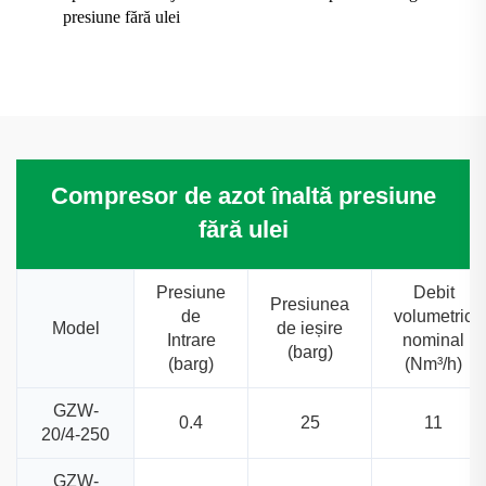
presiune fără ulei
Compresor de azot înaltă presiune
fără ulei
Presiune
Debit
Presiunea
de
volumetric
Model
de ieșire
Intrare
nominal
(barg)
(barg)
(Nm³/h)
GZW-
0.4
25
11
20/4-250
GZW-