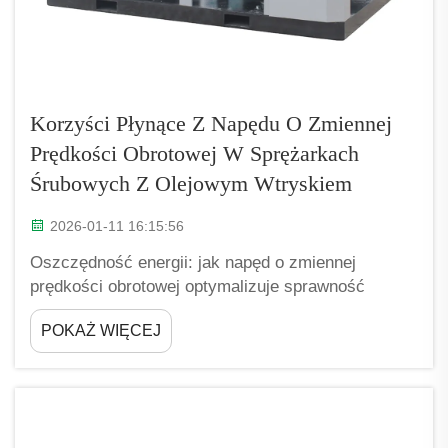
Korzyści Płynące Z Napędu O Zmiennej
Prędkości Obrotowej W Sprężarkach
Śrubowych Z Olejowym Wtryskiem
2026-01-11 16:15:56
Oszczędność energii: jak napęd o zmiennej
prędkości obrotowej optymalizuje sprawność
sprężarek śrubowych z olejowym wtryskiem
POKAŻ WIĘCEJ
Dostosowanie mocy do zapotrzebowania oraz
wysoka sprawność przy częściowym obciążeniu w
warunkach zmiennego obciążenia obiektu
Technologia napędu o zmiennej prędkości obrotowej
zmienia sposób zarządzania energią w sprężarkach