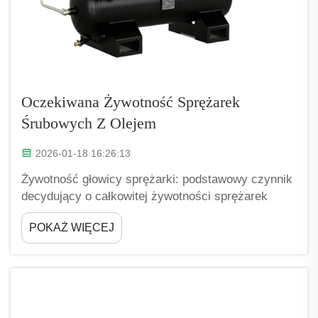
Oczekiwana Żywotność Sprężarek
Śrubowych Z Olejem
2026-01-18 16:26:13
Żywotność głowicy sprężarki: podstawowy czynnik
decydujący o całkowitej żywotności sprężarek
śrubowych z olejem. Dlaczego głowica sprężarki
POKAŻ WIĘCEJ
określa ogólną żywotność urządzenia: zużycie
łożysk, kontakt wirników oraz zmęczenie materiału.
Głowica sprężarki stanowi rdzeń mechaniczny
sprężarek śrubowych z olejem...