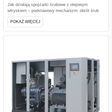
Jak działają sprężarki śrubowe z olejowym
wtryskiem – podstawowy mechanizm: obrót śrub
podwójnych i wtrysk oleju Sercem sprężarek
POKAŻ WIĘCEJ
śrubowych z olejowym wtryskiem są precyzyjnie
wykonane wirniki śrubowe – męski i żeński – o
kształcie helikalnym. Gdy te elementy wirują
razem...