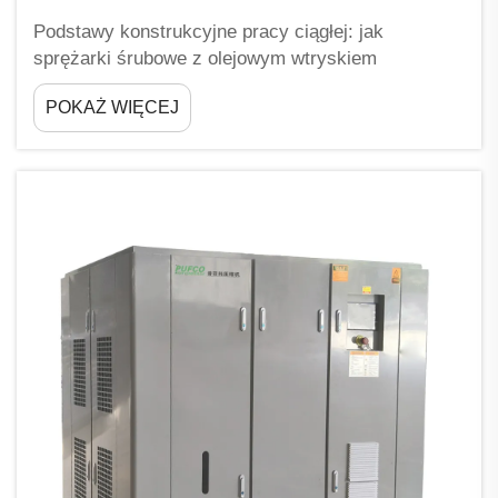
Podstawy konstrukcyjne pracy ciągłej: jak
sprężarki śrubowe z olejowym wtryskiem
umożliwiają pracę 24/7 Wytrzymałym
POKAŻ WIĘCEJ
zarządzaniem temperaturą: dwukonturowe
chłodzenie oleju i regulacja termostatyczna
Sprężarki śrubowe z olejowym wtryskiem
utrzymują odpowiednią temperaturę podczas
pracy...