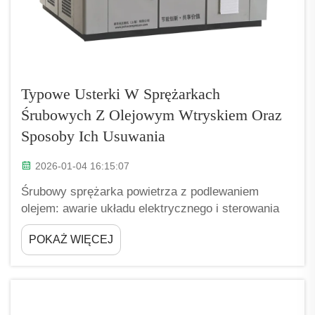
Typowe Usterki W Sprężarkach
Śrubowych Z Olejowym Wtryskiem Oraz
Sposoby Ich Usuwania
2026-01-04 16:15:07
Śrubowy sprężarka powietrza z podlewaniem
olejem: awarie układu elektrycznego i sterowania
uniemożliwiające uruchomienie — niestabilność
POKAŻ WIĘCEJ
napięcia, uszkodzenia czujników oraz błędy logiki
PLC. Większość problemów występujących
podczas uruchamiania śrubowych sprężarek
powietrza z podlewaniem olejem wynika w
rzeczywistości z usterek...