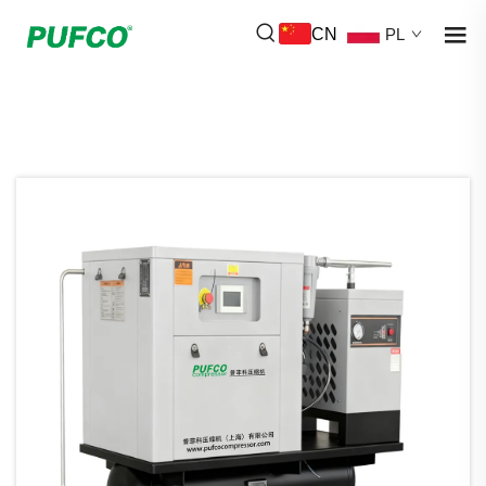
CN
PL