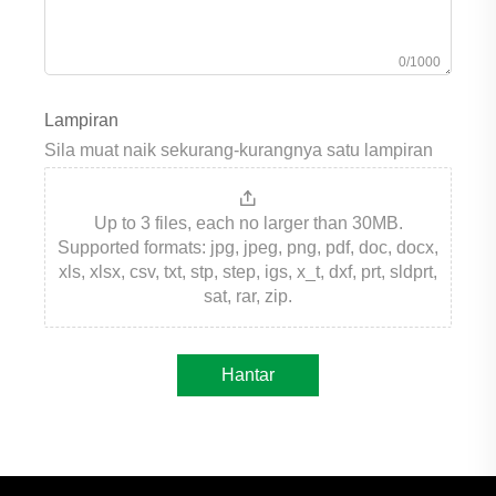
0/1000
Lampiran
Sila muat naik sekurang-kurangnya satu lampiran
Up to 3 files, each no larger than 30MB.
Supported formats: jpg, jpeg, png, pdf, doc, docx,
xls, xlsx, csv, txt, stp, step, igs, x_t, dxf, prt, sldprt,
sat, rar, zip.
Hantar