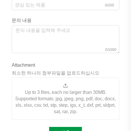
0/200
문의 내용
0/1000
Attachment
최소한 하나의 첨부파일을 업로드하십시오
Up to 3 files, each no larger than 30MB.
Supported formats: jpg, jpeg, png, pdf, doc, docx,
xls, xlsx, csv, txt, stp, step, igs, x_t, dxf, prt, sldprt,
sat, rar, zip.