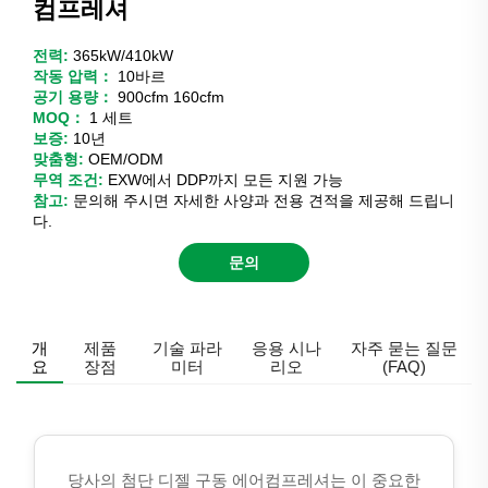
컴프레셔
전력:
365kW/410kW
작동 압력：
10바르
공기 용량：
900cfm 160cfm
MOQ：
1 세트
보증:
10년
맞춤형:
OEM/ODM
무역 조건:
EXW에서 DDP까지 모든 지원 가능
참고:
문의해 주시면 자세한 사양과 전용 견적을 제공해 드립니
다.
문의
개
제품
기술 파라
응용 시나
자주 묻는 질문
요
장점
미터
리오
(FAQ)
당사의 첨단 디젤 구동 에어컴프레셔는 이 중요한