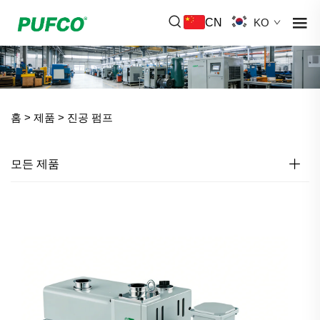
CN
KO
홈 >
제품
>
진공 펌프
모든 제품