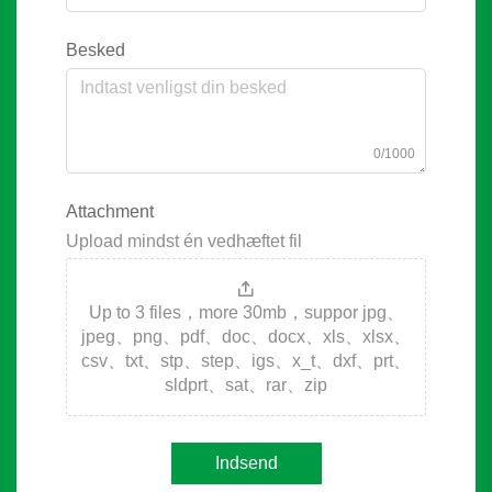
Besked
0/1000
Attachment
Upload mindst én vedhæftet fil
Up to 3 files，more 30mb，suppor jpg、
jpeg、png、pdf、doc、docx、xls、xlsx、
csv、txt、stp、step、igs、x_t、dxf、prt、
sldprt、sat、rar、zip
Indsend