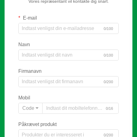
Vores repræsentant vil kontakte dig snart.
E-mail
0/100
Navn
0/100
Firmanavn
0/200
Mobil
Code
0/16
Påkrævet produkt
0/200