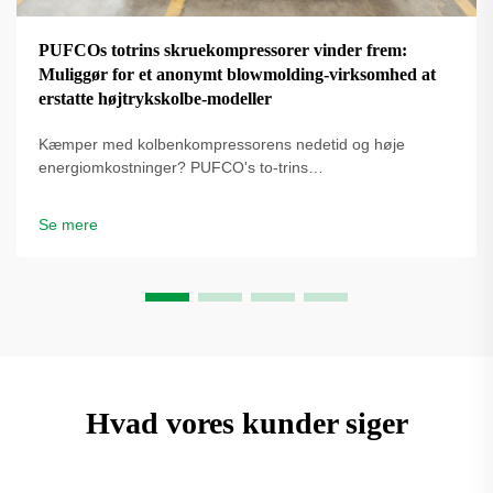
PUFCOs totrins skruekompressorer vinder frem:
Muliggør for et anonymt blowmolding-virksomhed at
erstatte højtrykskolbe-modeller
Kæmper med kolbenkompressorens nedetid og høje
energiomkostninger? PUFCO's to-trins
skrueluftkompressorer øger effektivitet, driftstid og
flaskekvalitet. Se hvordan blæseformere reducerer
Se mere
omkostninger – anmod om en løsningsgennemgang.
Hvad vores kunder siger