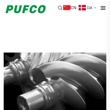
CN
DA