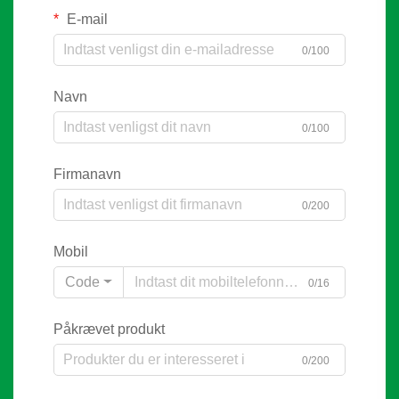
E-mail
0/100
Navn
0/100
Firmanavn
0/200
Mobil
Code
0/16
Påkrævet produkt
0/200