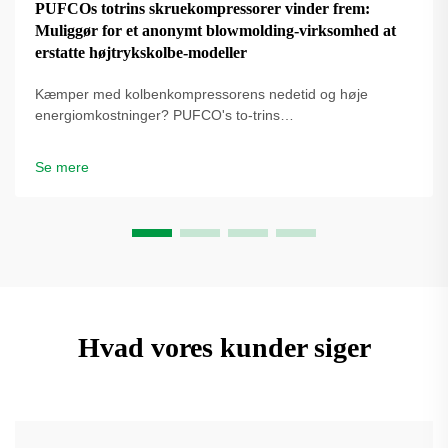
PUFCOs totrins skruekompressorer vinder frem:
Muliggør for et anonymt blowmolding-virksomhed at
erstatte højtrykskolbe-modeller
Kæmper med kolbenkompressorens nedetid og høje
energiomkostninger? PUFCO's to-trins
skrueluftkompressorer øger effektivitet, driftstid og
flaskekvalitet. Se hvordan blæseformere reducerer
Se mere
omkostninger – anmod om en løsningsgennemgang.
Hvad vores kunder siger