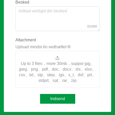
Besked
0/1000
Attachment
Upload mindst én vedhæftet fil
Up to 3 files，more 30mb，suppor jpg、
jpeg、png、pdf、doc、docx、xls、xlsx、
csv、txt、stp、step、igs、x_t、dxf、prt、
sldprt、sat、rar、zip
Indsend