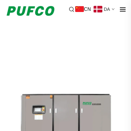
CN
DA