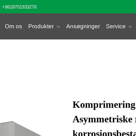
+8618701933278
Om os
Produkter
Ansøgninger
Service
Komprimering 
Asymmetriske r
korrosionsbesta