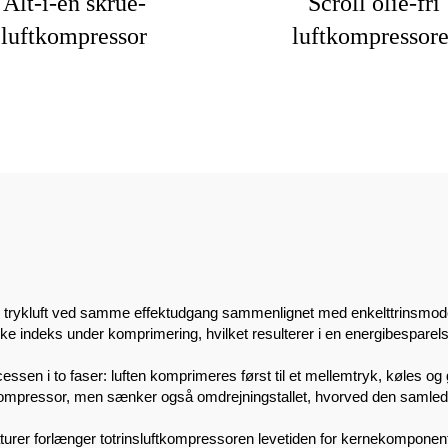
Alt-i-en skrue-
Scroll olie-fri
luftkompressor
luftkompressore
trykluft ved samme effektudgang sammenlignet med enkelttrinsmodeller
 indeks under komprimering, hvilket resulterer i en energibesparel
essen i to faser: luften komprimeres først til et mellemtryk, køles 
kompressor, men sænker også omdrejningstallet, hvorved den samlede
aturer forlænger totrinsluftkompressoren levetiden for kernekomponen