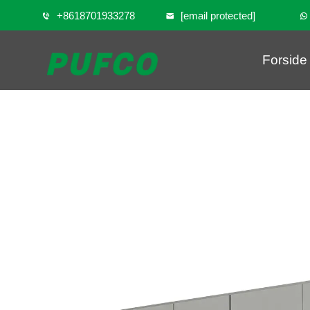
+8618701933278
[email protected]
Forside