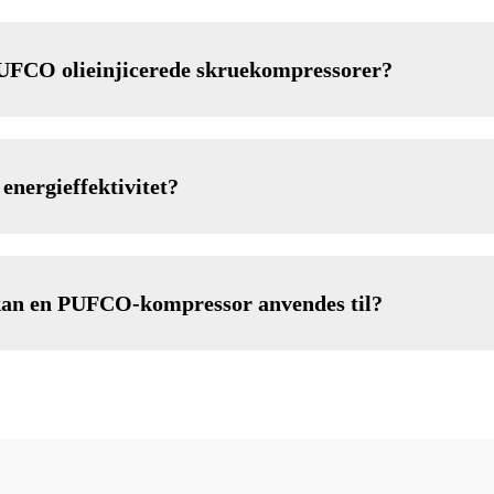
 PUFCO olieinjicerede skruekompressorer?
nergieffektivitet?
r kan en PUFCO-kompressor anvendes til?