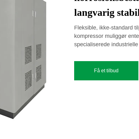
langvarig stabil
Fleksible, ikke-standard t
kompressor muliggør enten 
specialiserede industriell
Få et tilbud