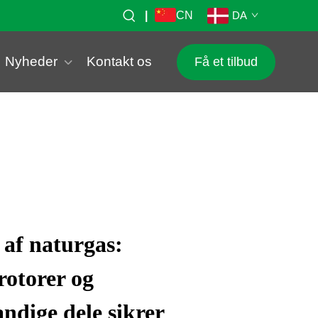
|
CN
DA
Nyheder
Kontakt os
Få et tilbud
af naturgas:
otorer og
ndige dele sikrer