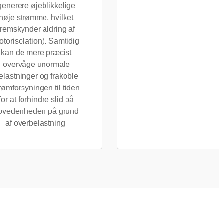
generere øjeblikkelige
høje strømme, hvilket
fremskynder aldring af
otorisolation). Samtidig
kan de mere præcist
overvåge unormale
elastninger og frakoble
rømforsyningen til tiden
for at forhindre slid på
ovedenheden på grund
af overbelastning.