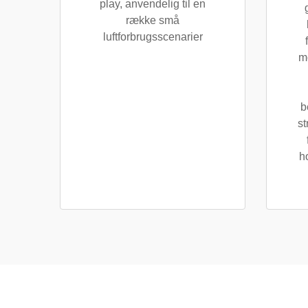
play, anvendelig til en
række små
luftforbrugsscenarier
m
b
st
h