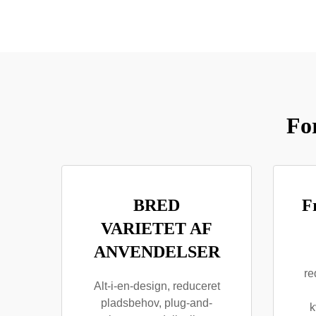
Fo
BRED
F
VARIETET AF
ANVENDELSER
re
Alt-i-en-design, reduceret
pladsbehov, plug-and-
k