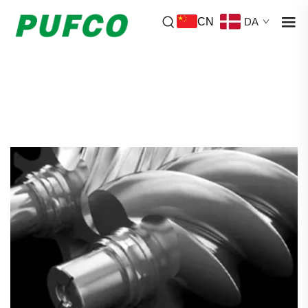
CN
DA