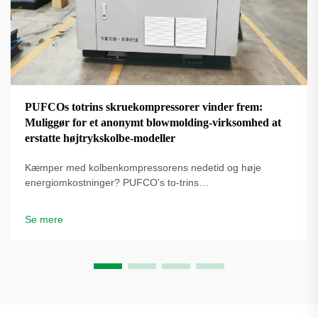
PUFCOs totrins skruekompressorer vinder frem:
Muliggør for et anonymt blowmolding-virksomhed at
erstatte højtrykskolbe-modeller
Kæmper med kolbenkompressorens nedetid og høje
energiomkostninger? PUFCO's to-trins
skrueluftkompressorer øger effektivitet, driftstid og
flaskekvalitet. Se hvordan blæseformere reducerer
Se mere
omkostninger – anmod om en løsningsgennemgang.