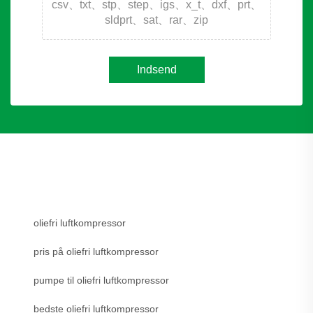
csv、txt、stp、step、igs、x_t、dxf、prt、
sldprt、sat、rar、zip
Indsend
oliefri luftkompressor
pris på oliefri luftkompressor
pumpe til oliefri luftkompressor
bedste oliefri luftkompressor