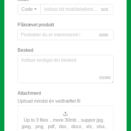
Code
0/16
Påkrævet produkt
0/200
Besked
0/1000
Attachment
Upload mindst én vedhæftet fil
Up to 3 files，more 30mb，suppor jpg、
jpeg、png、pdf、doc、docx、xls、xlsx、