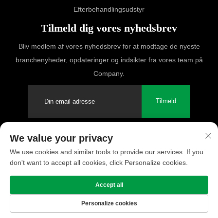
Efterbehandlingsudstyr
Tilmeld dig vores nyhedsbrev
Bliv medlem af vores nyhedsbrev for at modtage de nyeste
branchenyheder, opdateringer og indsikter fra vores team på
Company.
Tilmeld
We value your privacy
Copyright © 2025 PUFCO Compressor (Shanghai) Co., Ltd. Alle
We use cookies and similar tools to provide our services. If you
rettigheder forbeholdes
don't want to accept all cookies, click Personalize cookies.
Privatlivspolitik
Accept all
Personalize cookies
Forside
Produkt
Om
Kontakt