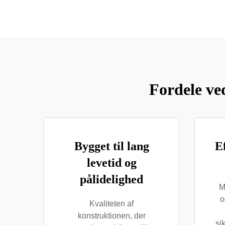
Fordele ve
Bygget til lang
Ef
levetid og
pålidelighed
M
o
Kvaliteten af
konstruktionen, der
si