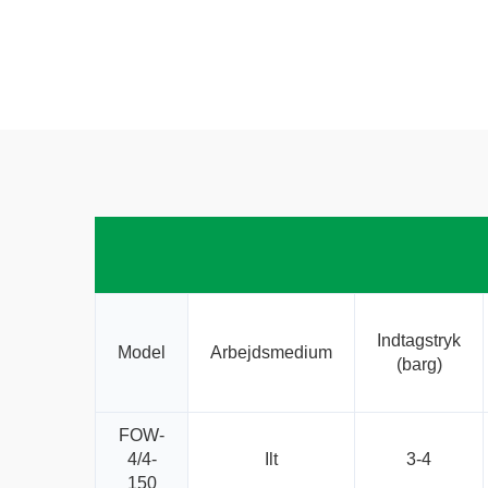
Indtagstryk
Model
Arbejdsmedium
(barg)
FOW-
4/4-
Ilt
3-4
150