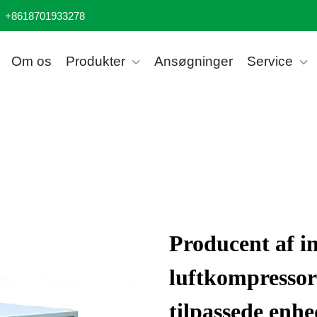
+8618701933278
Om os
Produkter
Ansøgninger
Service
Producent af in
luftkompressor
tilpassede enhe