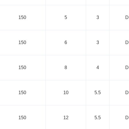
150
5
3
D
150
6
3
D
150
8
4
D
150
10
5.5
D
150
12
5.5
D