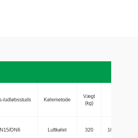
Vægt
Størrelse
s-/udløbsstuds
Kølemetode
(kg)
(mm)
N15/DN6
Luftkølet
320
1000×750×10