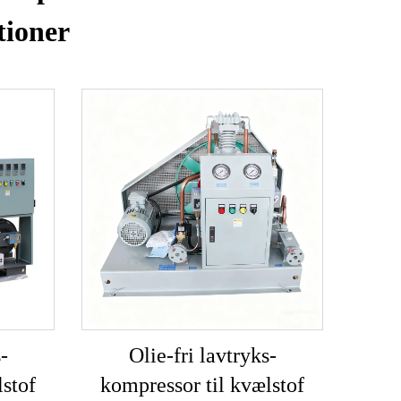
ationer
-
Olie-fri lavtryks-
lstof
kompressor til kvælstof