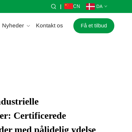
|
CN
DA
Nyheder
Kontakt os
Få et tilbud
dustrielle
er: Certificerede
der med pålidelig ydelse