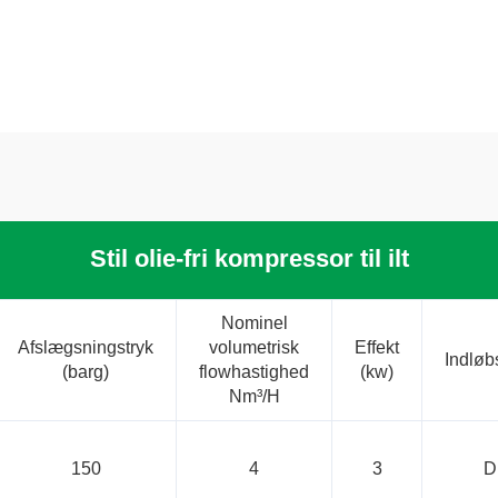
Stil olie-fri kompressor til ilt
Nominel
Afslægsningstryk
volumetrisk
Effekt
Indløb
(barg)
flowhastighed
(kw)
Nm³/H
150
4
3
D