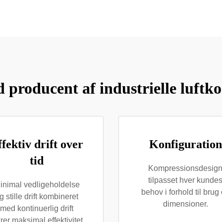
d producent af industrielle luftk
fektiv drift over
Konfiguration
tid
Kompressionsdesig
tilpasset hver kunde
inimal vedligeholdelse
behov i forhold til brug
g stille drift kombineret
dimensioner.
med kontinuerlig drift
krer maksimal effektivitet