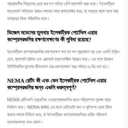
প্রয়োজনীয় বিদ্যুতের চেয়ে চার গুণ পর্যন্ত বেশি জ্বালানি খরচ করে। ইলেকট্রিক
মডেলগুলি শক্তিকে আরও দক্ষতার সাথে রূপান্তরিত করে, যা সময়ের সাথে সাথে খরচ
সাশ্রয়ের দিকে পরিচালিত করে।
ডিজেল মডেলের তুলনায় ইলেকট্রিক পোর্টেবল এয়ার
কম্প্রেসরগুলির রক্ষণাবেক্ষণের কী সুবিধা রয়েছে?
ইলেকট্রিক কম্প্রেসরগুলির রক্ষণাবেক্ষণ কম ঘন ঘন প্রয়োজন হয় এবং এগুলি ইঞ্জিন
তেল, জ্বালানি ফিল্টার এবং এক্সহস্ট ডায়াগনস্টিক্স উচ্ছেদ করে। এর ফলে ডিজেল
ইউনিটগুলির তুলনায় জীবনকাল ধরে রক্ষণাবেক্ষণ খরচ পর্যন্ত ৬০% কম হয়।
NEMA রেটিং কী এবং কেন ইলেকট্রিক পোর্টেবল এয়ার
কম্প্রেসরগুলির জন্য এগুলি গুরুত্বপূর্ণ?
NEMA রেটিংগুলি বৈদ্যুতিক এনক্লোজারগুলির জন্য পরিবেশগত সুরক্ষা স্তর
নির্ধারণ করে। NEMA 4/4X এর মতো রেটিংগুলি জল ও ধূলিকণা থেকে টিকে
থাকার ক্ষমতা নিশ্চিত করে, যা ইলেকট্রিক কম্প্রেসারগুলিকে কঠিন পরিবেশে
ব্যবহারযোগ্য করে তোলে।