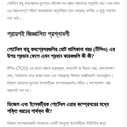
পোর্টেবল বায়ু কমপ্রেসর ন্যূনতম সেটআপ সহ দ্রুত স্থাপনের অনুমতি দেয়—যার ফলে
এর স্বয়ংসম্পূর্ণ শক্তি অবকাঠামো অনুপস্থিত হলে সবচেয়ে নমনীয় ও সুদৃঢ় সমাধান
হয়ে ওঠে।
প্রায়শই জিজ্ঞাসিত প্রশ্নাবলী
পোর্টেবল বায়ু কমপ্রেসরগুলির মোট মালিকানা খরচ (টিসিও) এর
উপর প্রভাব ফেলে এমন প্রধান কারকগুলি কী কী?
টিসিও (TCO) এর মধ্যে শুরুতে ক্রয়মূল্য, জ্বালানি বা বিদ্যুৎ খরচ, রক্ষণাবেক্ষণ
খরচ, অপারেশন বন্ধ রাখার সময় এবং সামঞ্জস্য বিষয়ক ফ্যাক্টরগুলি অন্তর্ভুক্ত।
ডিজেল মডেলের তুলনায় ইলেকট্রিক কম্প্রেসরগুলির শক্তি ও রক্ষণাবেক্ষণ খরচ
প্রায়শই কম হয়।
ডিজেল এবং ইলেকট্রিক পোর্টেবল এয়ার কম্প্রেসরের মধ্যে
শক্তি খরচের পার্থক্য কী?
ডিজেল কম্প্রেসরগুলি সাধারণত একটি সমতুল্য ইলেকট্রিক ইউনিটের জন্য