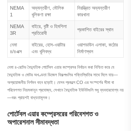
NEMA
অভ্যন্তরীণ, মৌলিক
নিয়ন্ত্রিত অভ্যন্তরীণ
1
ধূলিকণা রক্ষা
কারখানা
NEMA
বাইরে, বৃষ্টি ও হিমশিলা
প্রকাশিত বাইরের স্থান
3R
প্রতিরোধী
নেমা
বাইরের, হোস-ওয়াটার
ওয়াশডাউন এলাকা, কঠোর
৪/৪এক্স
এবং ধূলিবদ্ধ
নির্মাণস্থল
নেমা ৪-রেটেড বৈদ্যুতিক পোর্টেবল এয়ার কম্প্রেসর নির্বাচন করা নিশ্চিত করে যে
বৈদ্যুতিক ও মোটর অখণ্ডতা ডিজেল বিকল্পগুলির শক্তিস্থিতির সাথে মিলে যায়—
অপ্রয়োজনীয় নির্গমন বহন ছাড়াই। যেসব প্রকল্পে CO এর সংস্পর্শের সীমা বা
পরিবেশগত নিয়মকানুন প্রযোজ্য, সেখানে বৈদ্যুতিক ইউনিটগুলি শুধু ব্যবহারযোগ্য নয়
—বরং প্রায়শই বাধ্যতামূলক।
পোর্টেবল এয়ার কম্প্রেসরের পরিবেশগত ও
অপারেশনাল সীমাবদ্ধতা