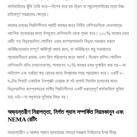
কার্যকারিতার ঝুঁকি তৈরি করে—বিশেষ করে রক ড্রিল বা স্যান্ডব্লাস্টারের মতো উচ্চ-
চাহিদাপূর্ণ সরঞ্জামের ক্ষেত্রে।
কাজের চক্রের স্থিতিশীলতা স্থায়ী কাজের জন্য নির্মিত মেশিনগুলিকে কেবলমাত্র
আংশিক ব্যবহারের জন্য উপযুক্ত মেশিনগুলি থেকে পৃথক করে। ১০০% কাজের চক্র
রেটিং সহ বিদ্যুৎচালিত পোর্টেবল এয়ার কম্প্রেসারগুলি বিদ্যুৎ সরবরাহ করলে
অবিচ্ছিন্নভাবে সম্পূর্ণ আউটপুট বজায় রাখে, যা অবিচ্ছিন্ন বায়ু সরবরাহের
প্রয়োজনীয়তা রয়েছে এমন শিল্প পরিবেশের জন্য আদর্শ। ডিজেল চালিত পোর্টেবল
মেশিনগুলি যদিও চলাচলযোগ্য, সাধারণত ৭০% কাজের চক্র সুপারিশ করা হয়—যা
অতিতাপ এবং ত্বরিত ক্ষয় রোধের জন্য বিশ্রামের সময় প্রয়োজন করে। একটি ৮-
ঘণ্টার শিফটে একাধিক ইমপ্যাক্ট ওয়্রেঞ্চ বা শট-ব্লাস্ট সিস্টেম চালানোর জন্য
বিদ্যুৎচালিত কম্প্রেসারের তাপীয় স্থিতিশীলতা একটি গুরুত্বপূর্ণ কার্যকারিতা সুবিধা
হয়ে ওঠে—যা শুধুমাত্র সুবিধার বিষয় নয়।
অভ্যন্তরীণ নিরাপত্তা, নির্গত গ্যাস সম্পর্কিত নিয়মকানুন এবং
NEMA রেটিং
অভ্যন্তরীণ ও আবদ্ধ স্থানে ব্যবহারের ক্ষেত্রে সরঞ্জাম নির্বাচনের উপর তীব্র