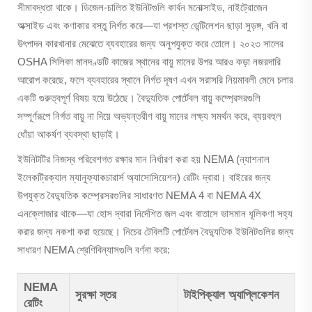
সীমাবদ্ধতা থাকে। ডিজেল-চালিত ইউনিটগুলি কার্বন মনোক্সাইড, নাইট্রোজেন
অক্সাইড এবং কণাকার বস্তু নির্গত করে—যা প্রশস্ত ভেন্টিলেশন ছাড়া সুড়ঙ্গ, খনি বা
উৎপাদন কারখানার মেঝেতে ব্যবহারের জন্য অনুপযুক্ত করে তোলে। ২০২৩ সালের
OSHA সিলিকা মানদণ্ডটি কাজের স্থানের বায়ু মানের উপর আরও কড়া নজরদারি
আরোপ করেছে, ফলে ব্যবহারের স্থানে নির্গত দূষণ এখন সরাসরি নিয়মাবলী মেনে চলার
একটি গুরুত্বপূর্ণ বিষয় হয়ে উঠেছে। বৈদ্যুতিক পোর্টেবল বায়ু কম্প্রেসরগুলি
সম্পূর্ণরূপে নির্গত বায়ু না দিয়ে অভ্যন্তরীণ বায়ু মানের লক্ষ্য সমর্থন করে, ব্যয়বহুল
ধোঁয়া আকর্ষণ ব্যবস্থা ছাড়াই।
ইউনিটটির নিজস্ব পরিবেশগত রক্ষার মান নির্ধারণ করা হয় NEMA (ন্যাশনাল
ইলেকট্রিক্যাল ম্যানুফ্যাকচারার্স অ্যাসোসিয়েশন) রেটিং দ্বারা। বাইরের জন্য
উপযুক্ত বৈদ্যুতিক কম্প্রেসরগুলির সাধারণত NEMA 4 বা NEMA 4X
এনক্লোজার থাকে—যা হোস দ্বারা নির্দেশিত জল এবং বাতাসে ভাসমান ধূলিকণা সহ্য
করার জন্য নকশা করা হয়েছে। নিচের টেবিলটি পোর্টেবল বৈদ্যুতিক ইউনিটগুলির জন্য
সাধারণ NEMA শ্রেণিবিন্যাসগুলি বর্ণনা করে:
NEMA
সুরক্ষা স্তর
টাইপিক্যাল অ্যাপ্লিকেশন
রেটিং