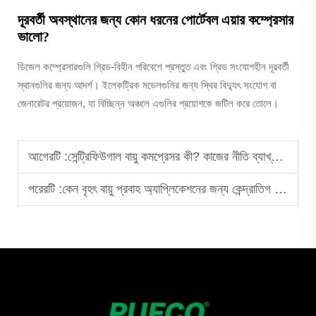
দূরবর্তী অবস্থানের জন্য কোন ধরনের পোর্টেবল এয়ার কম্প্রেসার
ভালো?
ডিজেল কম্প্রেসারগুলি গ্রিড-বিহীন পরিবেশে প্রস্তুত এবং গ্রিড সংযোগহীন দূরবর্তী
স্থানগুলির জন্য আদর্শ। ইলেকট্রিক মডেলগুলির জন্য স্থির বিদ্যুৎ সংযোগ বা
জেনারেটর প্রয়োজন, যা বিচ্ছিন্ন অঞ্চলে এগুলির প্রয়োগকে জটিল করে তোলে।
আগেরটি :
সেন্ট্রিফিউগাল বায়ু কমপ্রেসর কী? কাজের নীতি ব্যাখ্যা করা হলো
পরেরটি :
কেন বৃহৎ বায়ু প্রবাহ অ্যাপ্লিকেশনের জন্য কেন্দ্রাতিগ বায়ু কম্প্রেসরগুলি আদর্শ