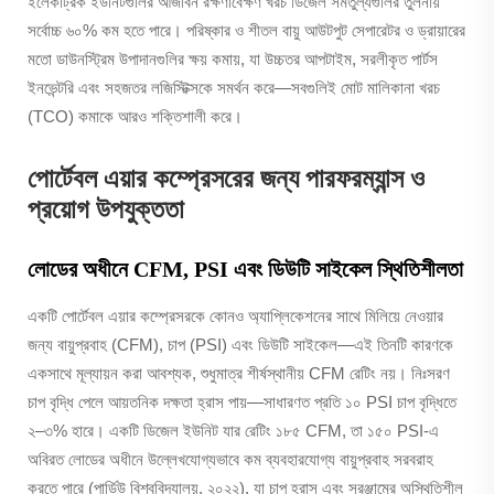
ইলেকট্রিক ইউনিটগুলির আজীবন রক্ষণাবেক্ষণ খরচ ডিজেল সমতুল্যগুলির তুলনায়
সর্বোচ্চ ৬০% কম হতে পারে। পরিষ্কার ও শীতল বায়ু আউটপুট সেপারেটর ও ড্রায়ারের
মতো ডাউনস্ট্রিম উপাদানগুলির ক্ষয় কমায়, যা উচ্চতর আপটাইম, সরলীকৃত পার্টস
ইনভেন্টরি এবং সহজতর লজিস্টিক্সকে সমর্থন করে—সবগুলিই মোট মালিকানা খরচ
(TCO) কমাকে আরও শক্তিশালী করে।
পোর্টেবল এয়ার কম্প্রেসরের জন্য পারফরম্যান্স ও
প্রয়োগ উপযুক্ততা
লোডের অধীনে CFM, PSI এবং ডিউটি সাইকেল স্থিতিশীলতা
একটি পোর্টেবল এয়ার কম্প্রেসরকে কোনও অ্যাপ্লিকেশনের সাথে মিলিয়ে নেওয়ার
জন্য বায়ুপ্রবাহ (CFM), চাপ (PSI) এবং ডিউটি সাইকেল—এই তিনটি কারণকে
একসাথে মূল্যায়ন করা আবশ্যক, শুধুমাত্র শীর্ষস্থানীয় CFM রেটিং নয়। নিঃসরণ
চাপ বৃদ্ধি পেলে আয়তনিক দক্ষতা হ্রাস পায়—সাধারণত প্রতি ১০ PSI চাপ বৃদ্ধিতে
২–৩% হারে। একটি ডিজেল ইউনিট যার রেটিং ১৮৫ CFM, তা ১৫০ PSI-এ
অবিরত লোডের অধীনে উল্লেখযোগ্যভাবে কম ব্যবহারযোগ্য বায়ুপ্রবাহ সরবরাহ
করতে পারে (পার্ডিউ বিশ্ববিদ্যালয়, ২০২২), যা চাপ হ্রাস এবং সরঞ্জামের অস্থিতিশীল