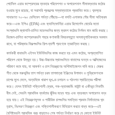
পোর্টেবল এয়ার কম্প্রেসরের ব্যবহার পরিবেশগত ও অপারেশনাল সীমাবদ্ধতার কঠোর
হওয়ার মুখে রয়েছে, যা সরাসরি প্রকল্পের সম্ভাব্যতাকে প্রভাবিত করে। শব্দস্তর
সাধারণত ৭০–৯০ ডেসিবেল পর্যন্ত পৌঁছায়—যা বসতি এলাকার পৌর সীমা অতিক্রম
করে—এবং ইপিএ (EPA) এবং ক্যালিফোর্নিয়া এয়ার রিসোর্সেস বোর্ডের মতো
সংস্থাগুলি জ্বালানি-চালিত মডেলগুলির জন্য ক্রমশ কঠোর নির্গমন মান জারি করছে।
ডিজেল-চালিত কম্প্রেসরগুলি শহুরে কণাকারী বিষয়বস্তুতে অসমানুপাতিকভাবে অবদান
রাখে, যা পরিষ্কার বিকল্পগুলির শিল্প-ব্যাপী গ্রহণকে ত্বরান্বিত করছে।
কার্যকরী বাধাগুলি এইসব ইউনিটগুলির কাজ করতে হয় এমন কঠোর, অপ্রত্যাশিত
পরিবেশ থেকে উদ্ভূত হয়। উচ্চ-উচ্চতার স্থানগুলিতে বাতাসের ঘনত্ব ও অক্সিজেনের
পরিমাণ কমে যায়, যা আকর্ষণ ও চাপ নিয়ন্ত্রণের অপ্টিমাইজেশন দাবি করে। মেরুর
শীত থেকে মরুভূমির তাপ পর্যন্ত চরম তাপমাত্রা ইঞ্জিনের উপাদান ও লুব্রিকেশনকে
চাপের মুখে ফেলে, অন্যদিকে খারাপ ভূখণ্ড চলাচল ও গঠনগত স্থায়িত্বের পরীক্ষা
করে। যেসব ইউনিটে শক্তিশালী ফ্রেম, শক-অ্যাবজর্বিং মাউন্ট বা একীভূত লিফটিং
বীম নেই, সেগুলি প্রাথমিক ব্যর্থতার ঝুঁকির মধ্যে পড়ে এবং ব্যয়বহুল অপারেশন বন্ধ
হয়ে যায়। এই নিয়ন্ত্রণমূলক ও শারীরিক চাপগুলির সমন্বিত প্রভাব নির্মাতাদের শব্দ
হ্রাস, নিঃসরণ নিয়ন্ত্রণ এবং শক্তিশালীকরণে বিনিয়োগ করতে বাধ্য করে—এই
বৈশিষ্ট্যগুলি প্রাথমিক খরচ বাড়ালেও শেষ পর্যন্ত নির্ধারণ করে যে কোনো ইউনিট