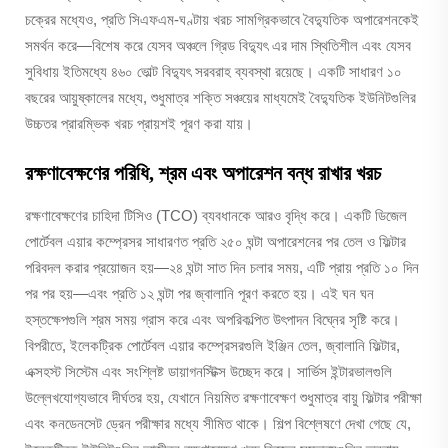
চক্রের মধ্যেও, প্রতি সিএফএম-ঘণ্টায় খরচ সামগ্রিকভাবে বৈদ্যুতিক অপারেশনকেই
সমর্থন করে—বিশেষ করে যেসব অঞ্চলে গ্রিড বিদ্যুৎ এর দাম স্থিতিশীল এবং যেসব
সুবিধায় ইতিমধ্যে ৪৬০ ভোল্ট বিদ্যুৎ সরবরাহ ব্যবস্থা রয়েছে। একটি সাধারণ ১০
বছরের আয়ুষ্কালের মধ্যে, শুধুমাত্র শক্তি সঞ্চয়ের মাধ্যমেই বৈদ্যুতিক ইউনিটগুলির
উচ্চতর প্রারম্ভিক খরচ প্রায়শই পূরণ করা যায়।
রক্ষণাবেক্ষণের পরিধি, শ্রম এবং অপারেশন বন্ধ রাখার খরচ
রক্ষণাবেক্ষণের চাহিদা টিসিও (TCO) ব্যবধানকে আরও বৃদ্ধি করে। একটি ডিজেল
পোর্টেবল এয়ার কম্প্রেসর সাধারণত প্রতি ২৫০ ঘন্টা অপারেশনের পর তেল ও ফিল্টার
পরিবদল করার প্রয়োজন হয়—২৪ ঘন্টা সাত দিন চলার সময়, এটি প্রায় প্রতি ১০ দিন
পর পর হয়—এবং প্রতি ১২ ঘন্টা পর জ্বালানি পূরণ করতে হয়। এই ঘন ঘন
হস্তক্ষেপগুলি শ্রম সময় গ্রাস করে এবং অপরিকল্পিত উৎপাদন বিঘ্নের সৃষ্টি করে।
বিপরীতে, ইলেকট্রিক পোর্টেবল এয়ার কম্প্রেসরগুলি ইঞ্জিন তেল, জ্বালানি ফিল্টার,
এক্সহস্ট সিস্টেম এবং সংশ্লিষ্ট ডায়াগনস্টিক্স উচ্ছেদ করে। সার্ভিস ইন্টারভালগুলি
উল্লেখযোগ্যভাবে দীর্ঘতর হয়, যেখানে নিয়মিত রক্ষণাবেক্ষণ শুধুমাত্র বায়ু ফিল্টার পরীক্ষা
এবং কনডেনসেট ড্রেন পরীক্ষার মধ্যে সীমিত থাকে। শিল্প বিশ্লেষণে দেখা গেছে যে,