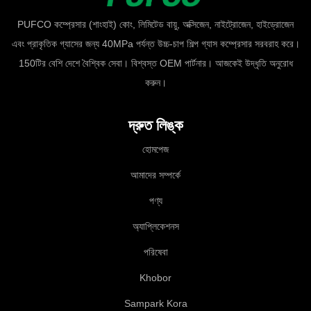
PUFCO কম্প্রেসার (শাংহাই) কোং, লিমিটেড বায়ু, অক্সিজেন, নাইট্রোজেন, হাইড্রোজেন
এবং প্রাকৃতিক গ্যাসের জন্য 40MPa পর্যন্ত উচ্চ-চাপ শিল্প গ্যাস কম্প্রেসার সরবরাহ করে।
150টির বেশি দেশে বৈশ্বিক সেবা। বিশ্বস্ত OEM পার্টনার। আজকেই উদ্ধৃতি অনুরোধ
করুন।
দ্রুত লিঙ্ক
হোমপেজ
আমাদের সম্পর্কে
পণ্য
অ্যাপ্লিকেশনস
পরিষেবা
Khobor
Sampark Kora