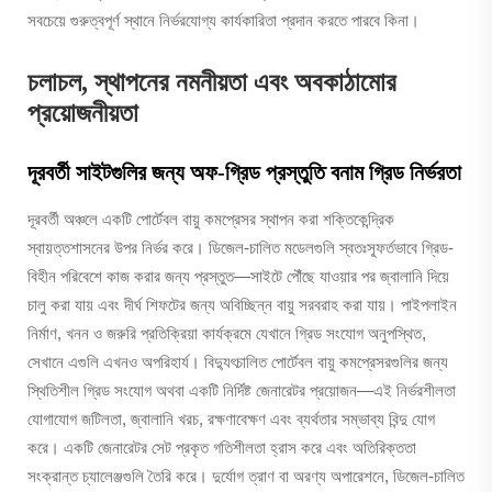
সবচেয়ে গুরুত্বপূর্ণ স্থানে নির্ভরযোগ্য কার্যকারিতা প্রদান করতে পারবে কিনা।
চলাচল, স্থাপনের নমনীয়তা এবং অবকাঠামোর
প্রয়োজনীয়তা
দূরবর্তী সাইটগুলির জন্য অফ-গ্রিড প্রস্তুতি বনাম গ্রিড নির্ভরতা
দূরবর্তী অঞ্চলে একটি পোর্টেবল বায়ু কমপ্রেসর স্থাপন করা শক্তিকেন্দ্রিক
স্বায়ত্তশাসনের উপর নির্ভর করে। ডিজেল-চালিত মডেলগুলি স্বতঃস্ফূর্তভাবে গ্রিড-
বিহীন পরিবেশে কাজ করার জন্য প্রস্তুত—সাইটে পৌঁছে যাওয়ার পর জ্বালানি দিয়ে
চালু করা যায় এবং দীর্ঘ শিফটের জন্য অবিচ্ছিন্ন বায়ু সরবরাহ করা যায়। পাইপলাইন
নির্মাণ, খনন ও জরুরি প্রতিক্রিয়া কার্যক্রমে যেখানে গ্রিড সংযোগ অনুপস্থিত,
সেখানে এগুলি এখনও অপরিহার্য। বিদ্যুৎচালিত পোর্টেবল বায়ু কমপ্রেসরগুলির জন্য
স্থিতিশীল গ্রিড সংযোগ অথবা একটি নির্দিষ্ট জেনারেটর প্রয়োজন—এই নির্ভরশীলতা
যোগাযোগ জটিলতা, জ্বালানি খরচ, রক্ষণাবেক্ষণ এবং ব্যর্থতার সম্ভাব্য বিন্দু যোগ
করে। একটি জেনারেটর সেট প্রকৃত গতিশীলতা হ্রাস করে এবং অতিরিক্ততা
সংক্রান্ত চ্যালেঞ্জগুলি তৈরি করে। দুর্যোগ ত্রাণ বা অরণ্য অপারেশনে, ডিজেল-চালিত