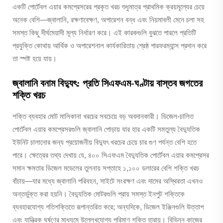
একটি পোর্টেবল এয়ার কমপ্রেসরের প্রকৃত খরচ শুধুমাত্র প্রাথমিক ক্রয়মূল্যের চেয়ে
অনেক বেশি—জ্বালানি, রক্ষণাবেক্ষণ, অপারেশন বন্ধ এবং নিয়মাবলী মেনে চলা সহ
সমস্ত কিছু দীর্ঘমেয়াদী মূল্য নির্ধারণ করে। এই কারকগুলি বুঝতে পারলে প্রতিটি
প্রযুক্তি কোথায় আর্থিক ও অপারেশনাল কার্যকারিতায় শ্রেষ্ঠ পারফরম্যান্স প্রদান করে
তা স্পষ্ট হয়ে যায়।
জ্বালানি বনাম বিদ্যুৎ: প্রতি সিএফএম-ঘণ্টায় বাস্তব জগতের
শক্তি খরচ
শক্তি ব্যবহার মোট মালিকানা খরচের সবচেয়ে বড় অবদানকারী। ডিজেল-চালিত
পোর্টেবল এয়ার কমপ্রেসরগুলি জ্বালানি পোড়ায় যার হার একটি সমতুল্য বৈদ্যুতিক
ইউনিট চালানোর জন্য প্রয়োজনীয় বিদ্যুৎ খরচের চেয়ে চার গুণ পর্যন্ত বেশি হতে
পারে। ক্ষেত্রের তথ্য দেখায় যে, ৪০০ সিএফএম বৈদ্যুতিক পোর্টেবল এয়ার কমপ্রেসর
সমান ক্ষমতার ডিজেল মডেলের তুলনায় সপ্তাহে ১,১০০ ডলারের বেশি শক্তি খরচ
বাঁচায়—যার মধ্যে জ্বালানি পরিবহন, সাইটে সংরক্ষণ এবং দামের অস্থিরতা এখনও
অন্তর্ভুক্ত করা হয়নি। বৈদ্যুতিক মোটরগুলি প্রায় সমস্ত ইনপুট শক্তিকে
ব্যবহারযোগ্য গতিশক্তিতে রূপান্তরিত করে; অন্যদিকে, ডিজেল ইঞ্জিনগুলি উত্তাপ
এবং যান্ত্রিক ঘর্ষণের মাধ্যমে উল্লেখযোগ্য পরিমাণ শক্তি হারায়। বিভিন্ন কাজের