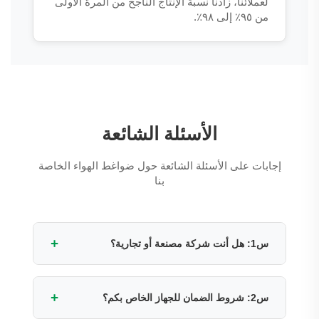
لعملائنا، زادنا نسبة الإنتاج الناجح من المرة الأولى
من ٩٥٪ إلى ٩٨٪.
الأسئلة الشائعة
إجابات على الأسئلة الشائعة حول ضواغط الهواء الخاصة
بنا
+
س1: هل أنت شركة مصنعة أو تجارية؟
نحن مصنع احترافي في شنغهاي، الصين. ونقبل
+
س2: شروط الضمان للجهاز الخاص بكم؟
خدمات التصنيع حسب الطلب (OEM) والتصنيع
حسب التصميم (ODM).