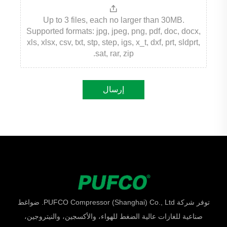
Up to 3 files, each no larger than 30MB.
Supported formats: jpg, jpeg, png, pdf, doc, docx,
xls, xlsx, csv, txt, stp, step, igs, x_t, dxf, prt, sldprt,
sat, rar, zip.
إرسال
توفر شركة PUFCO Compressor (Shanghai) Co., Ltd. ضواغط
صناعية للغازات عالية الضغط للهواء، والأكسجين، والنيتروجين،