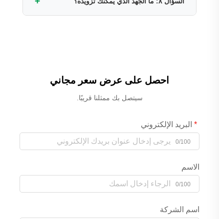
+
السؤال ٨: ما الجهد الذي يمكنك تزويده؟
بقبول طلبات التصنيع حسب الطلب (OEM)
والتصنيع حسب التصميم (ODM).
يمكننا دعم 220 فولت/380 فولت/400 فولت/415
فولت/440 فولت/480 فولت/570 فولت/600
فولت/1000 فولت 50 هرتز/60 هرتز. أرسل
متطلباتك إلى مدير المبيعات لدينا وسنقوم
بتخصيصها لك.
احصل على عرض سعر مجاني
سيتصل بك ممثلنا قريبًا.
البريد الإلكتروني
0/100
الاسم
0/100
اسم الشركة