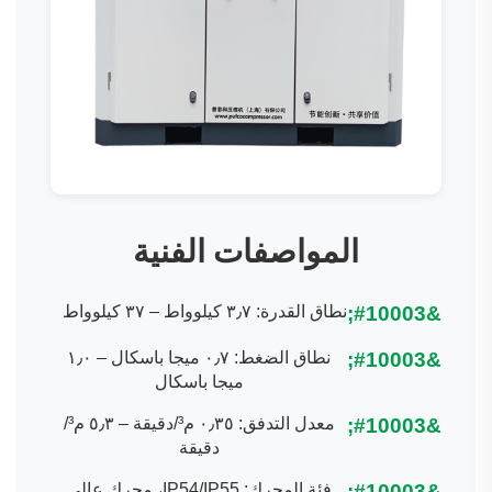
المواصفات الفنية
نطاق القدرة: ٣٫٧ كيلوواط – ٣٧ كيلوواط
نطاق الضغط: ٠٫٧ ميجا باسكال – ١٫٠
ميجا باسكال
معدل التدفق: ٠٫٣٥ م³/دقيقة – ٥٫٣ م³/
دقيقة
فئة المحرك: IP54/IP55، محرك عالي