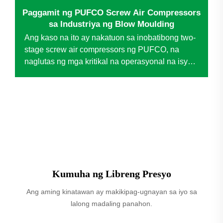
Paggamit ng PUFCO Screw Air Compressors
sa Industriya ng Blow Moulding
Ang kaso na ito ay nakatuon sa inobatibong two-
stage screw air compressors ng PUFCO, na
naglutas ng mga kritikal na operasyonal na isyu
para sa isang nangungunang hindi inilahad na
enterprise sa blow molding. Sa pamamagitan ng
pagpapalit sa tradisyonal na piston compressors,
ang teknolohiya ay nagdulot ng malaking
pagpapabuti...
Kumuha ng Libreng Presyo
Ang aming kinatawan ay makikipag-ugnayan sa iyo sa
lalong madaling panahon.