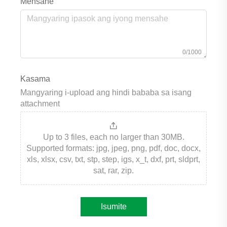
Mensahe
0/1000
Kasama
Mangyaring i-upload ang hindi bababa sa isang
attachment
Up to 3 files, each no larger than 30MB.
Supported formats: jpg, jpeg, png, pdf, doc, docx,
xls, xlsx, csv, txt, stp, step, igs, x_t, dxf, prt, sldprt,
sat, rar, zip.
Isumite