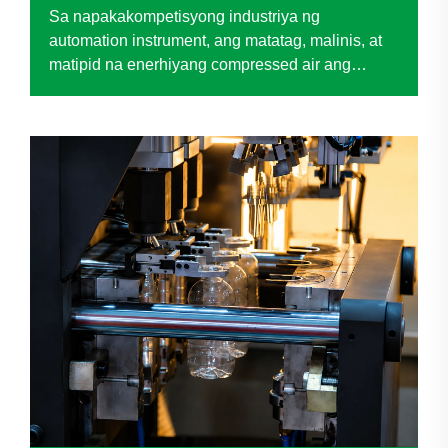
Instrument
Sa napakakompetisyong industriya ng
automation instrument, ang matatag, malinis, at
matipid na enerhiyang compressed air ang
nagpapabuhay sa produksyon—na direktang
nakaaapekto sa kalidad ng produkto, kahusayan
ng operasyon, at pangmatagalang kontrol sa
gastos. Nang harapin ng isang kilalang...