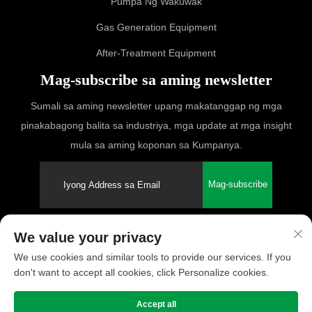
Pumpa Ng Wakuwak
Gas Generation Equipment
After-Treatment Equipment
Mag-subscribe sa aming newsletter
Sumali sa aming newsletter upang makatanggap ng mga
pinakabagong balita sa industriya, mga update at mga insight
mula sa aming koponan sa Kumpanya.
Mag-subscribe
We value your privacy
Copyright © 2025 PUFCO Compressor (Shanghai) Co., Ltd. Ang lahat
We use cookies and similar tools to provide our services. If you
ng karapatan ay nakareserba
don't want to accept all cookies, click Personalize cookies.
Patakaran sa Pagkakapribado
Accept all