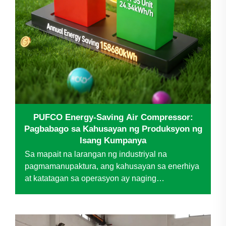
PUFCO Energy-Saving Air Compressor:
Pagbabago sa Kahusayan ng Produksyon ng
Isang Kumpanya
Sa mapait na larangan ng industriyal na
pagmamanupaktura, ang kahusayan sa enerhiya
at katatagan sa operasyon ay naging
pangunahing salik para sa patuloy na pag-unlad.
Isang kumpanya, isang lider sa industriya ng
espesyal na wire mesh, ay humaharap sa mga