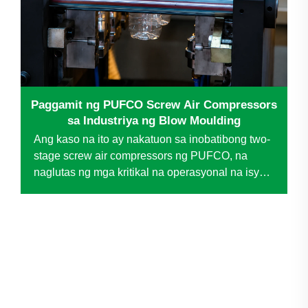
Paggamit ng PUFCO Screw Air Compressors
sa Industriya ng Blow Moulding
Ang kaso na ito ay nakatuon sa inobatibong two-
stage screw air compressors ng PUFCO, na
naglutas ng mga kritikal na operasyonal na isyu
para sa isang nangungunang hindi inilahad na
enterprise sa blow molding. Sa pamamagitan ng
pagpapalit sa tradisyonal na piston compressors,
ang teknolohiya ay nagdulot ng malaking
pagpapabuti...