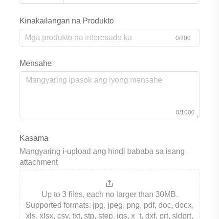
Kinakailangan na Produkto
0/200
Mensahe
0/1000
Kasama
Mangyaring i-upload ang hindi bababa sa isang
attachment
Up to 3 files, each no larger than 30MB.
Supported formats: jpg, jpeg, png, pdf, doc, docx,
xls, xlsx, csv, txt, stp, step, igs, x_t, dxf, prt, sldprt,