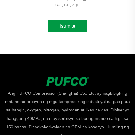
sat, rar, zip.
Isumite
Ang PUFCO Compressor (Shanghai) Co., Ltd. ay nagbibigk ng
mataas na presyon ng mga kompresor ng industriyal na gas para
sa hangin, oxygen, nitrogen, hydrogen at likas na gas. Dinisenyo
hanggang 40MPa, na may serbisyo sa buong mundo sa higit sa
150 bansa. Pinagkakatiwalaan na OEM na kasosyo. Humiling ng