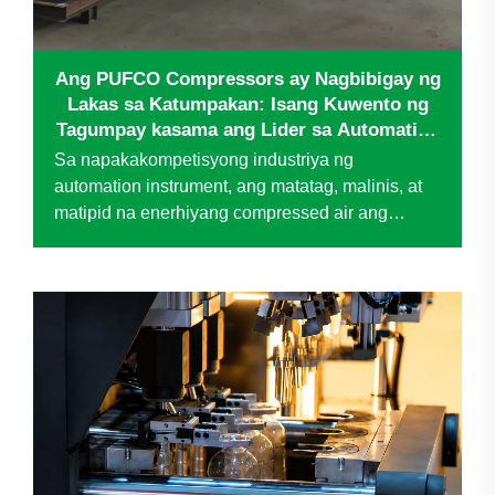
Ang PUFCO Compressors ay Nagbibigay ng
Lakas sa Katumpakan: Isang Kuwento ng
Tagumpay kasama ang Lider sa Automation
Instrument
Sa napakakompetisyong industriya ng
automation instrument, ang matatag, malinis, at
matipid na enerhiyang compressed air ang
nagpapabuhay sa produksyon—na direktang
nakaaapekto sa kalidad ng produkto, kahusayan
ng operasyon, at pangmatagalang kontrol sa
gastos. Nang harapin ng isang kilalang...