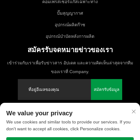
คอมเพรสเซอร์แก๊สเฉพาะทาง
ปั๊มสุญญากาศ
อุปกรณ์ผลิตก๊าซ
อุปกรณ์บำบัดหลังการผลิต
สมัครรับจดหมายข่าวของเรา
เข้าร่วมกับเราเพื่อรับข่าวสาร อัปเดต และความคิดเห็นล่าสุดจากทีม
ของเราที่ Company.
สมัครรับข้อมูล
We value your privacy
ลิขสิทธิ์ © 2025 PUFCO Compressor (Shanghai) Co., Ltd. สงวนสิทธิ์ทุก
We use cookies and similar tools to provide our services. If you
ฉบับ
don't want to accept all cookies, click Personalize cookies.