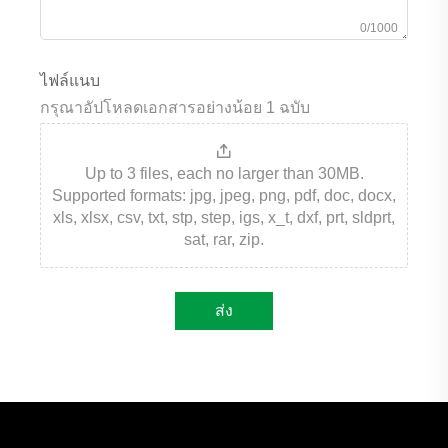
0/1000
ไฟล์แนบ
กรุณาอัปโหลดเอกสารอย่างน้อย 1 ฉบับ
Up to 3 files, each no larger than 30MB.
Supported formats: jpg, jpeg, png, pdf, doc, docx,
xls, xlsx, csv, txt, stp, step, igs, x_t, dxf, prt, sldprt,
sat, rar, zip.
ส่ง