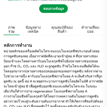
สอบถามข้อมูล
ภาพ
ข้อมูลทาง
คุณสมบัติของ
คำถามที่พบ
รวม
เทคนิค
สินค้า
บ่อย
หลักการทำงาน
หน่วยหลักของเครื่องผลิตไนโตรเจนแบบโมเลกุลซีฟประกอบด้วยหอ
การดูดซับสองหอ เมื่ออากาศอัดที่สะอาดเข้าสู่หอ A ที่ปลายทางช่อง
ป้อนเข้าและไหลผ่านคาร์บอนโมเลกุลซีฟไปยังปลายทางช่องปล่อย
ออก ก๊าซ O₂, CO₂ และ H₂O จะถูกดูดซับ ก๊าซไนโตรเจนที่ผลิตได้จะ
ไหลออกมาจากปลายทางช่องปล่อยออกของหอการดูดซับ หลังจากผ่าน
ไปช่วงเวลาหนึ่ง คาร์บอนโมเลกุลซีฟภายในหอ A จะอิ่มตัวกับสารที่ถูก
ดูดซับ ณ จุดนี้ หอ A จะหยุดกระบวนการดูดซับโดยอัตโนมัติ อากาศอัด
จะไหลเข้าสู่หอ B เพื่อดูดซับออกซิเจนและผลิตไนโตรเจน ในขณะ
เดียวกันก็ทำการถ่าย regeneration โมเลกุลซีฟภายในหอ A
การถ่ายโอนซีลค์โมเลกุลทำได้โดยการลดความดันในหอการดูดซับ
อย่างรวดเร็วลงสู่ระดับความดันบรรยากาศ ทำให้เกิดการดีซอร์ปต์ของ
O₂, CO₂ และ H₂O ที่ถูกดูดซับไว้ หอทั้งสองจะสลับกันทำงานระหว่าง