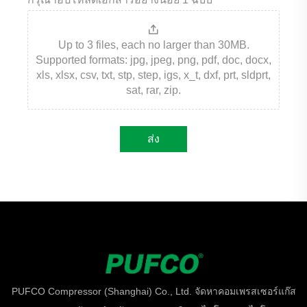
Up to 3 files, each no larger than 30MB.
Supported formats: jpg, jpeg, png, pdf, doc, docx,
xls, xlsx, csv, txt, stp, step, igs, x_t, dxf, prt, sldprt,
sat, rar, zip.
ส่ง
PUFCO Compressor (Shanghai) Co., Ltd. จัดหาคอมเพรสเซอร์แก๊ส