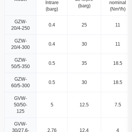
Intrare
nominal
(barg)
(barg)
(Nm³/h)
GZW-
0.4
25
11
20/4-250
GZW-
0.4
30
11
20/4-300
GZW-
0.5
35
18.5
50/5-350
GZW-
0.5
30
18.5
60/5-300
GVW-
50/50-
5
12.5
7.5
125
GVW-
30/27.6-
2.76
12.4
4