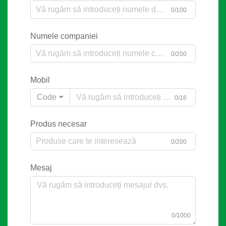
0/100
Numele companiei
0/200
Mobil
Code
0/16
Produs necesar
0/200
Mesaj
0/1000