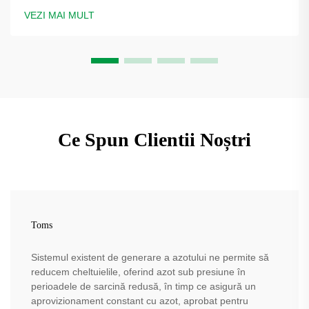
sticlei. Aflați cum producătorii de sticle reduc costurile —
VEZI MAI MULT
solicitați o evaluare a soluției.
Ce Spun Clientii Noștri
Toms
Sistemul existent de generare a azotului ne permite să
reducem cheltuielile, oferind azot sub presiune în
perioadele de sarcină redusă, în timp ce asigură un
aprovizionament constant cu azot, aprobat pentru