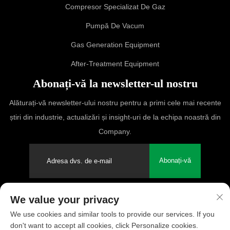
Compresor Specializat De Gaz
Pumpă De Vacum
Gas Generation Equipment
After-Treatment Equipment
Abonați-vă la newsletter-ul nostru
Alăturați-vă newsletter-ului nostru pentru a primi cele mai recente
știri din industrie, actualizări și insight-uri de la echipa noastră din
Company.
Abonați-vă
We value your privacy
Drepturi de autor © 2025 PUFCO Compressor (Shanghai) Co., Ltd.
We use cookies and similar tools to provide our services. If you
Toate drepturile rezervate
don't want to accept all cookies, click Personalize cookies.