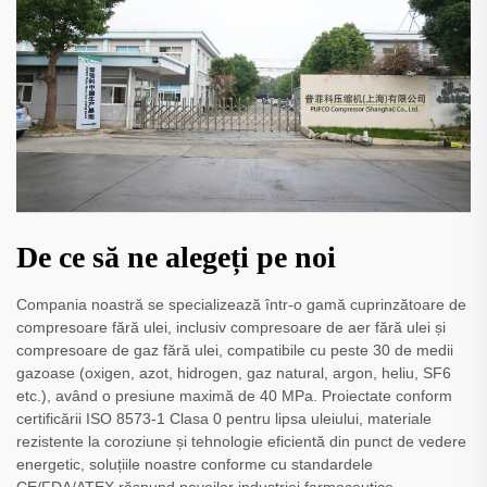
De ce să ne alegeți pe noi
Compania noastră se specializează într-o gamă cuprinzătoare de
compresoare fără ulei, inclusiv compresoare de aer fără ulei și
compresoare de gaz fără ulei, compatibile cu peste 30 de medii
gazoase (oxigen, azot, hidrogen, gaz natural, argon, heliu, SF6
etc.), având o presiune maximă de 40 MPa. Proiectate conform
certificării ISO 8573-1 Clasa 0 pentru lipsa uleiului, materiale
rezistente la coroziune și tehnologie eficientă din punct de vedere
energetic, soluțiile noastre conforme cu standardele
CE/FDA/ATEX răspund nevoilor industriei farmaceutice,