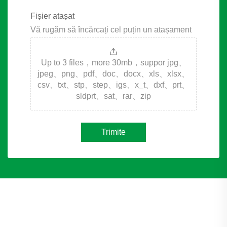
Fișier atașat
Vă rugăm să încărcați cel puțin un atașament
Up to 3 files，more 30mb，suppor jpg、
jpeg、png、pdf、doc、docx、xls、xlsx、
csv、txt、stp、step、igs、x_t、dxf、prt、
sldprt、sat、rar、zip
Trimite