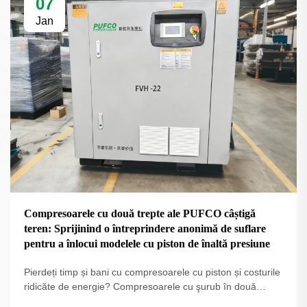
07
Jan
Compresoarele cu două trepte ale PUFCO câștigă
teren: Sprijinind o întreprindere anonimă de suflare
pentru a înlocui modelele cu piston de înaltă presiune
Pierdeți timp și bani cu compresoarele cu piston și costurile
ridicăte de energie? Compresoarele cu şurub în două
trepte PUFCO cresc eficiența, disponibilitatea și calitatea