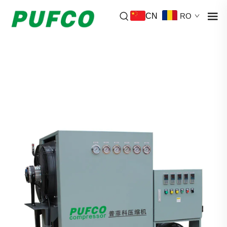
CN
RO