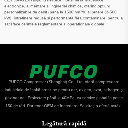
electronice, alimentare și ingineriei chimice, oferind opțiuni
personalizabile de debit (până la 1500 nm³/h) și putere (3-500
kW), întreținere redusă și performanță fără contaminare, pentru a
satisface cerințele reglementare și operaționale globale.
PUFCO Compressor (Shanghai) Co., Ltd. oferă compresoare
industriale de înaltă presiune pentru aer, oxigen, azot, hidrogen și
gaz natural. Proiectate până la 40MPa, cu service global în peste
150 de țări. Partener OEM de încredere. Solicitați o ofertă astăzi.
Legătură rapidă