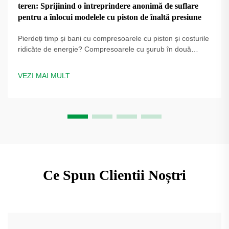
teren: Sprijinind o întreprindere anonimă de suflare
pentru a înlocui modelele cu piston de înaltă presiune
Pierdeți timp și bani cu compresoarele cu piston și costurile
ridicăte de energie? Compresoarele cu şurub în două
trepte PUFCO cresc eficiența, disponibilitatea și calitatea
sticlei. Aflați cum producătorii de sticle reduc costurile —
VEZI MAI MULT
solicitați o evaluare a soluției.
Ce Spun Clientii Noștri