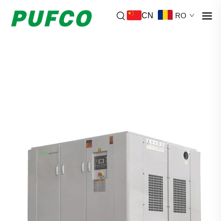
CN
RO