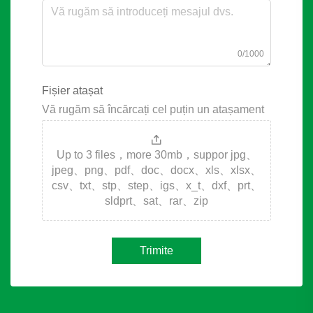
0/1000
Fișier atașat
Vă rugăm să încărcați cel puțin un atașament
Up to 3 files，more 30mb，suppor jpg、
jpeg、png、pdf、doc、docx、xls、xlsx、
csv、txt、stp、step、igs、x_t、dxf、prt、
sldprt、sat、rar、zip
Trimite