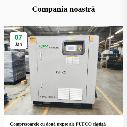
Compania noastră
07
Jan
Compresoarele cu două trepte ale PUFCO câștigă