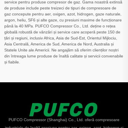
service pentru produse compresor de gaz. Gama noastră extinsă
de produse include peste treizeci de tipuri de compresoare de
gaz concepute pentru aer, oxigen, azot, hidrogen, gaze naturale,
argon, heliu, SF6 și alte gaze, cu presiuni maxime de funcționare
până la 40 MPa. PUFCO Compressor Co., Ltd. deține o rețea
globală robustă de vânzări și service care acoperă peste 150 de
țări și regiuni, inclusiv Africa, Asia de Sud-Est, Orientul Mijlociu,
Asia Centrală, America de Sud, America de Nord, Australia și
Statele Unite ale Americii. Ne angajăm să oferim clienților noștri
din întreaga lume produse de înaltă calitate și servicii convenabile
și fiabile.
PUFCO Compressor (Shanghai) Co., Ltd. oferă compresoare
industriale de înaltă presiune pentru aer, oxigen, azot, hidrogen și