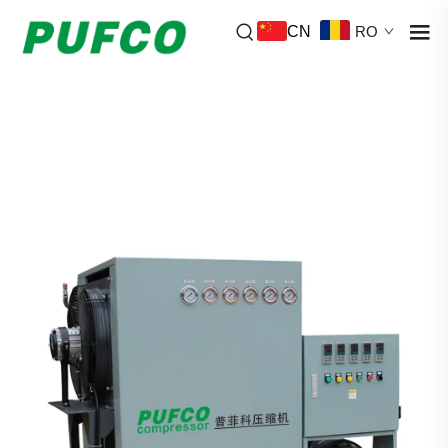
CN
RO