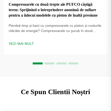
Compresoarele cu două trepte ale PUFCO câștigă
teren: Sprijinind o întreprindere anonimă de suflare
pentru a înlocui modelele cu piston de înaltă presiune
Pierdeți timp și bani cu compresoarele cu piston și costurile
ridicăte de energie? Compresoarele cu şurub în două
trepte PUFCO cresc eficiența, disponibilitatea și calitatea
sticlei. Aflați cum producătorii de sticle reduc costurile —
VEZI MAI MULT
solicitați o evaluare a soluției.
Ce Spun Clientii Noștri