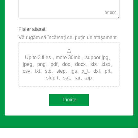
0/1000
Fișier atașat
Vă rugăm să încărcați cel puțin un atașament
Up to 3 files，more 30mb，suppor jpg、
jpeg、png、pdf、doc、docx、xls、xlsx、
csv、txt、stp、step、igs、x_t、dxf、prt、
sldprt、sat、rar、zip
Trimite