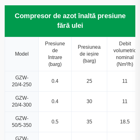
Compresor de azot înaltă presiune
fără ulei
Presiune
Debit
Presiunea
de
volumetric
Model
de ieșire
Intrare
nominal
(barg)
(barg)
(Nm³/h)
GZW-
0.4
25
11
20/4-250
GZW-
0.4
30
11
20/4-300
GZW-
0.5
35
18.5
50/5-350
GZW-