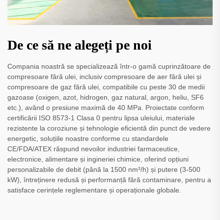
De ce să ne alegeți pe noi
Compania noastră se specializează într-o gamă cuprinzătoare de
compresoare fără ulei, inclusiv compresoare de aer fără ulei și
compresoare de gaz fără ulei, compatibile cu peste 30 de medii
gazoase (oxigen, azot, hidrogen, gaz natural, argon, heliu, SF6
etc.), având o presiune maximă de 40 MPa. Proiectate conform
certificării ISO 8573-1 Clasa 0 pentru lipsa uleiului, materiale
rezistente la coroziune și tehnologie eficientă din punct de vedere
energetic, soluțiile noastre conforme cu standardele
CE/FDA/ATEX răspund nevoilor industriei farmaceutice,
electronice, alimentare și ingineriei chimice, oferind opțiuni
personalizabile de debit (până la 1500 nm³/h) și putere (3-500
kW), întreținere redusă și performanță fără contaminare, pentru a
satisface cerințele reglementare și operaționale globale.